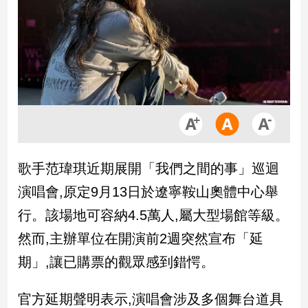
市
房
地
產
品
觀
點
政
歌手范瑋琪近期展開「我們之間的事」巡迴
治
演唱會,原定9月13日於遼寧鞍山奧體中心舉
政
行。該場地可容納4.5萬人,屬大型場館等級。
治
然而,主辦單位在開演前2週突然宣布「延
焦
點
期」,讓已購票的觀眾感到錯愕。
品
觀
官方延期聲明表示,演唱會涉及多個舞台道具
點