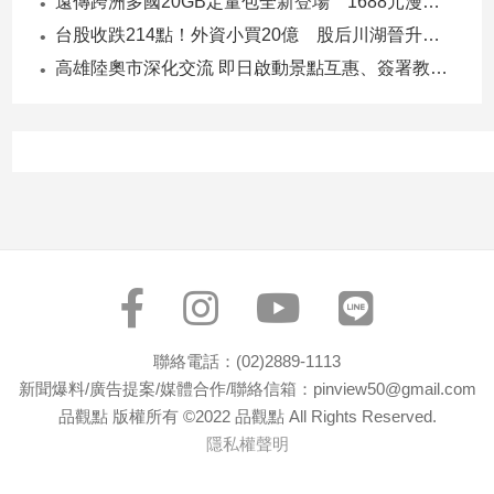
遠傳跨洲多國20GB定量包全新登場 1688元漫遊逾百國家！
子/
台股收跌214點！外資小買20億 股后川湖晉升萬金股
感
情
高雄陸奧市深化交流 即日啟動景點互惠、簽署教育合作MOU
藝
術
／
文
創
／
電
影
推
薦
科
聯絡電話：(02)2889-1113
技/
新聞爆料/廣告提案/媒體合作/聯絡信箱：pinview50@gmail.com
遊
戲
品觀點 版權所有 ©2022 品觀點 All Rights Reserved.
隱私權聲明
運
動