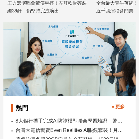
王力宏演唱會驚傳重摔！左耳軟骨碎裂
全台最大黃牛落網！「
建
縫39針 仍堅持完成演出
近千張演唱會門票 聲
築/
2026/07/06
2026/07/03
室
內
設
計
旅
遊/
美
食
星
座/
命
理
» 更多
熱門
消
費
8大銀行攜手完成AI防詐模型聯合學習驗證 警示帳戶準確度提升2倍
健
台灣大電信獨賣Even Realities AI眼鏡套裝！月付1399元 專案價3990
康/
親