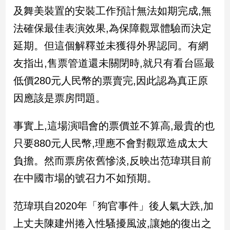
民
及舞美裝置的安裝工作預計無法如期完成,無
調
法確保最佳表演效果,為保障觀眾體驗而決定
國
會
延期。但這個解釋並未獲得外界認同。有網
焦
友指出,售票管道還未關閉時,就只有看台區最
點
低價280元人民幣的票賣完,因此認為真正原
因應該是票房問題。
觀
點
事實上,這場演唱會的票價並不算高,最貴的也
兩
只要880元人民幣,理應不會對觀眾造成太大
岸/
負擔。然而票房依舊慘淡,反映出范瑋琪目前
國
際
在中國市場的號召力不如預期。
社
會/
范瑋琪自2020年「狗官事件」後人氣大跌,加
地
方
上丈夫陳建州捲入性騷擾風波,讓她的復出之