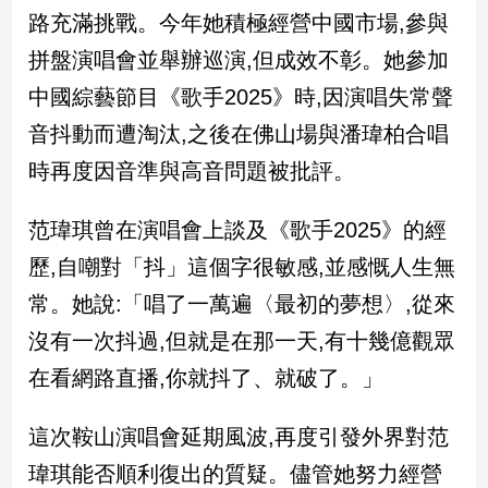
新
路充滿挑戰。今年她積極經營中國市場,參與
冠
拼盤演唱會並舉辦巡演,但成效不彰。她參加
病
毒
中國綜藝節目《歌手2025》時,因演唱失常聲
專
區
音抖動而遭淘汰,之後在佛山場與潘瑋柏合唱
時再度因音準與高音問題被批評。
南
范瑋琪曾在演唱會上談及《歌手2025》的經
台
歷,自嘲對「抖」這個字很敏感,並感慨人生無
灣
觀
常。她說:「唱了一萬遍〈最初的夢想〉,從來
點
沒有一次抖過,但就是在那一天,有十幾億觀眾
南
在看網路直播,你就抖了、就破了。」
台
灣
這次鞍山演唱會延期風波,再度引發外界對范
觀
點
瑋琪能否順利復出的質疑。儘管她努力經營