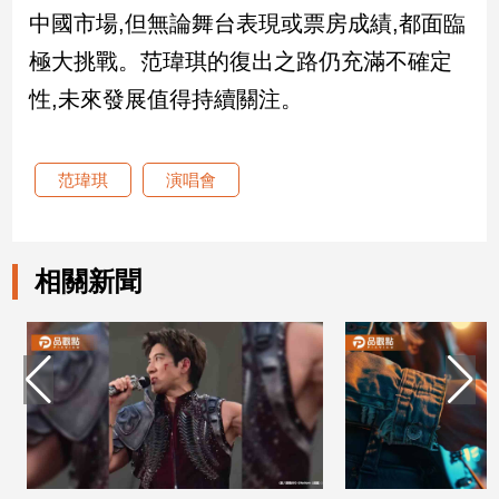
中國市場,但無論舞台表現或票房成績,都面臨
娛
極大挑戰。范瑋琪的復出之路仍充滿不確定
樂
性,未來發展值得持續關注。
娛
樂
范瑋琪
演唱會
星
聞
流
行/
相關新聞
時
尚
追
星
生
活