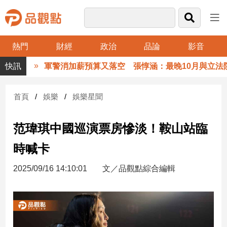
熱門
財經
政治
品論
影音
品
軍警消加薪預算又落空 張惇涵：最晚10月與立法院
觀
點
財
首頁
娛樂
娛樂星聞
經
范瑋琪中國巡演票房慘淡！鞍山站臨
台
灣
時喊卡
財
經
2025/09/16 14:10:01
文／品觀點綜合編輯
新
聞
產
經/
股