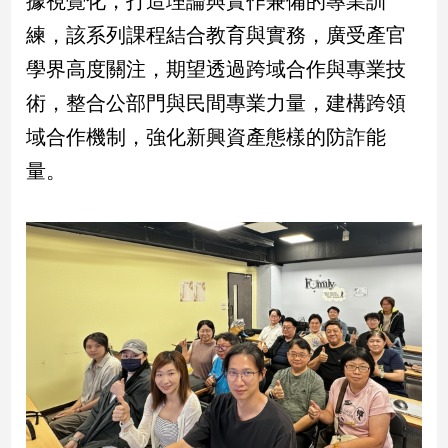
據視覺化，打造理論與實作兼備的專業訓
民
練，該系列課程結合教育與實務，廣受產官
調
國
學界高度關注，期望透過跨域合作與專業技
會
術，整合公部門與民間專業力量，建構跨領
焦
點
域合作機制，強化新興資產態樣的防詐能
量。
觀
點
兩
岸/
國
際
社
會/
地
方