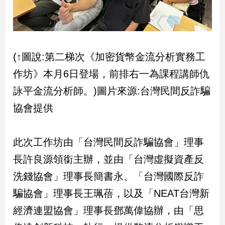
新
冠
病
毒
專
(↑圖說:第二梯次《加密貨幣金流分析實務工
區
作坊》本月6日登場，前排右一為課程講師仇
詠平金流分析師。)圖片來源:台灣民間反詐騙
南
協會提供
台
灣
觀
此次工作坊由「台灣民間反詐騙協會」理事
點
長許良源領銜主辦，並由「台灣虛擬資產反
南
洗錢協會」理事長簡書永、「台灣國際反詐
台
灣
騙協會」理事長王珮蓓，以及「NEAT台灣新
觀
經濟連盟協會」理事長鄧萬偉協辦，由「思
點