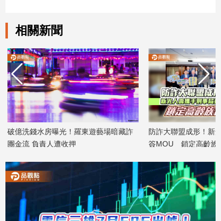
專
區
相關新聞
【我
的
觀
點】
破億洗錢水房曝光！羅東遊藝場暗藏詐
防詐大聯盟成形！新光
團金流 負責人遭收押
簽MOU 鎖定高齡族
2026/07/31
2026/07/28