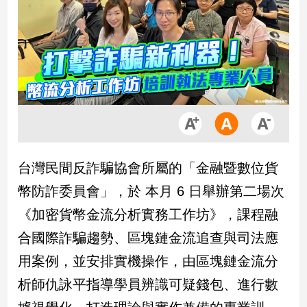
市
房
地
產
品
觀
點
政
台灣民間反詐騙協會所屬的「金融暨數位貨
治
幣防詐委員會」，於 本月 6 日舉辦第二場次
政
《加密貨幣金流分析實務工作坊》，課程融
治
合國際詐騙趨勢、區塊鏈金流追查與司法應
焦
點
用案例，並安排實機操作，由區塊鏈金流分
品
析師仇詠平指導學員辨識可疑錢包、進行數
觀
點