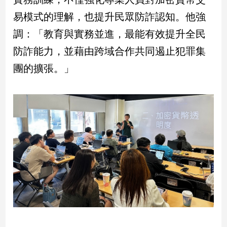
建
易模式的理解，也提升民眾防詐認知。他強
築/
調：「教育與實務並進，最能有效提升全民
室
內
防詐能力，並藉由跨域合作共同遏止犯罪集
設
計
團的擴張。」
旅
遊/
美
食
星
座/
命
理
消
費
健
康/
親