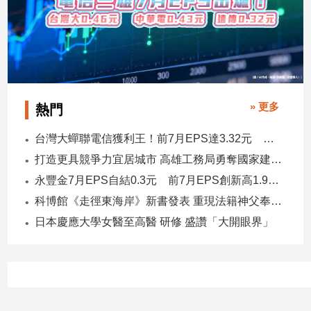
» 更多
熱門
台灣大蟬聯電信獲利王！前7月EPS達3.32元 中華電3.11、遠傳2.46元
打造更具競爭力宜居城市 高雄工務局勇奪國家建築界9大獎
永豐金7月EPS自結0.3元 前7月EPS創新高1.96元！
科博館《走徑東海岸》新書發表 重現法籍神父奉獻足跡與歷史日記
日本慶應大學女醫至高醫 研修 盛讚「大開眼界」