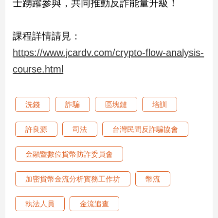
士踴躍參與，共同推動反詐能量升級！
寵
物
Pet
課程詳情請見：
https://www.jcardv.com/crypto-flow-analysis-
影
course.html
音
專
區
洗錢
詐騙
區塊鏈
培訓
許良源
司法
台灣民間反詐騙協會
合
作
金融暨數位貨幣防詐委員會
媒
體
加密貨幣金流分析實務工作坊
幣流
投
執法人員
金流追查
稿