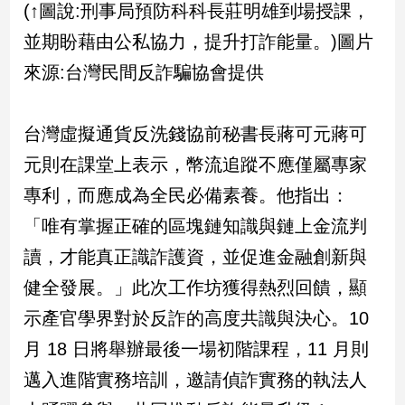
(↑圖說:刑事局預防科科長莊明雄到場授課，
子/
感
並期盼藉由公私協力，提升打詐能量。)圖片
情
來源:台灣民間反詐騙協會提供
藝
術
／
台灣虛擬通貨反洗錢協前秘書長蔣可元蔣可
文
創
元則在課堂上表示，幣流追蹤不應僅屬專家
／
專利，而應成為全民必備素養。他指出：
電
影
「唯有掌握正確的區塊鏈知識與鏈上金流判
推
薦
讀，才能真正識詐護資，並促進金融創新與
科
健全發展。」此次工作坊獲得熱烈回饋，顯
技/
示產官學界對於反詐的高度共識與決心。10
遊
戲
月 18 日將舉辦最後一場初階課程，11 月則
運
邁入進階實務培訓，邀請偵詐實務的執法人
動