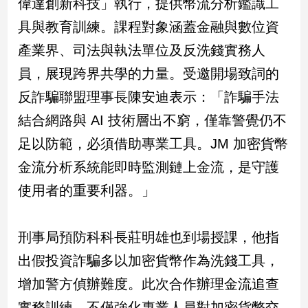
偉達創新科技」執行，提供幣流分析鑑識工
具與教育訓練。課程對象涵蓋金融與數位資
娛
產業界、司法與執法單位及反洗錢實務人
樂
員，展現跨界共學的力量。受邀開場致詞的
娛
反詐騙聯盟理事長陳安迪表示：「詐騙手法
樂
星
結合網路與 AI 技術層出不窮，僅靠警覺仍不
聞
足以防範，必須借助專業工具。JM 加密貨幣
流
行/
金流分析系統能即時監測鏈上金流，是守護
時
使用者的重要利器。」
尚
追
星
刑事局預防科科長莊明雄也到場授課，他指
出假投資詐騙多以加密貨幣作為洗錢工具，
生
增加警方偵辦難度。此次合作辦理金流追查
活
實務訓練，不僅強化專業人員對加密貨幣交