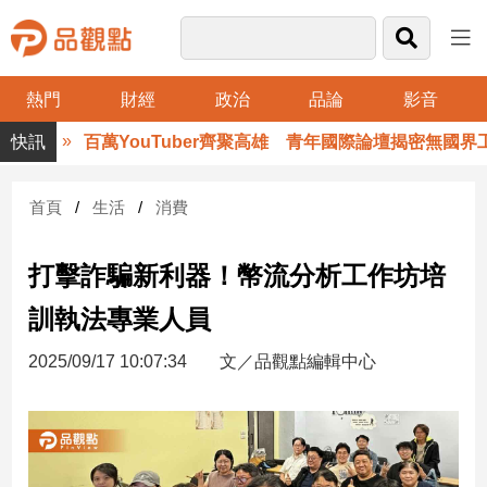
熱門
財經
政治
品論
影音
品
百萬YouTuber齊聚高雄 青年國際論壇揭密無國界工作
觀
點
財
首頁
生活
消費
經
打擊詐騙新利器！幣流分析工作坊培
台
灣
訓執法專業人員
財
經
2025/09/17 10:07:34
文／品觀點編輯中心
新
聞
產
經/
股