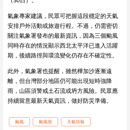
（30日）。
娛
氣象專家建議，民眾可把握這段穩定的天氣
樂
安排戶外活動或旅遊行程。不過，仍需密切
關注氣象署發布的最新資訊，因為三個颱風
娛
樂
同時存在的情況顯示西北太平洋已進入活躍
星
聞
期，後續路徑與環流變化仍存在不確定性。
流
行/
此外，氣象署也提醒，雖然樺加沙逐漸遠
時
離，但台灣部分地區仍可能出現短時強降
尚
追
雨，山區須警戒土石流或坍方風險。民眾應
星
持續留意最新天氣資訊，做好防災準備。
生
颱風
颱風假
天氣預報
活