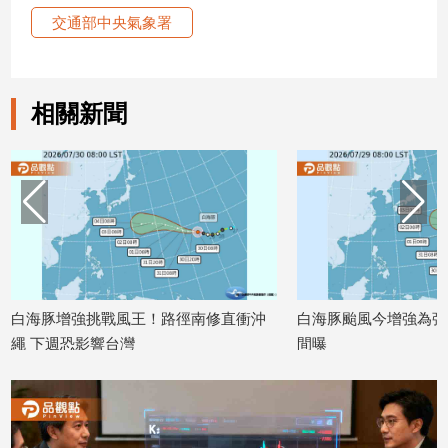
交通部中央氣象署
建
築/
室
內
相關新聞
設
計
旅
遊/
美
食
星
座/
命
白海豚增強挑戰風王！路徑南修直衝沖
白海豚颱風今增強為強
理
繩 下週恐影響台灣
間曝
消
2026/07/30
2026/07/29
費
健
康/
親