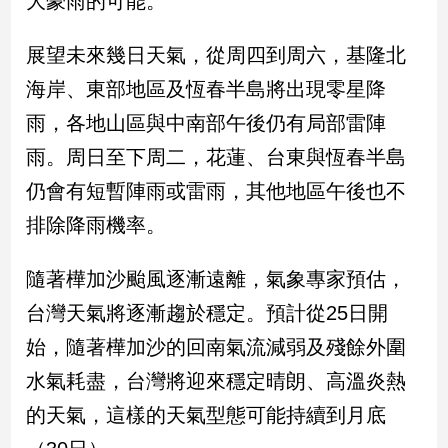
大豪雨的可能。
新
冠
展望未來幾日天氣，從周四到周六，基隆北
病
毒
海岸、東部地區及恆春半島將出現零星降
專
區
雨，各地山區與中南部午後仍有局部雷陣
雨。周日至下周二，花蓮、台東與恆春半島
仍會有短暫陣雨或雷雨，其他地區午後也不
南
台
排除降雨機率。
灣
觀
隨著樺加沙颱風逐漸遠離，氣象專家預估，
點
台灣天氣將逐漸趨於穩定。預計從25日開
南
始，隨著樺加沙的回南氣流減弱及殘餘外圍
台
水氣耗盡，台灣將迎來穩定晴朗、高溫炎熱
灣
觀
的天氣，這樣的天氣型態可能持續到月底
點