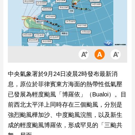
市
房
地
產
品
觀
點
政
中央氣象署於9月24日凌晨2時發布最新消
治
息，原位於菲律賓東方海面的熱帶性低氣壓
政
已發展為輕度颱風「博羅依」（Bualoi）。目
治
前西北太平洋上同時存在三個颱風，分別是
焦
點
強烈颱風樺加沙、中度颱風浣熊，以及新生
品
成的輕度颱風博羅依，形成罕見的「三颱共
觀
點