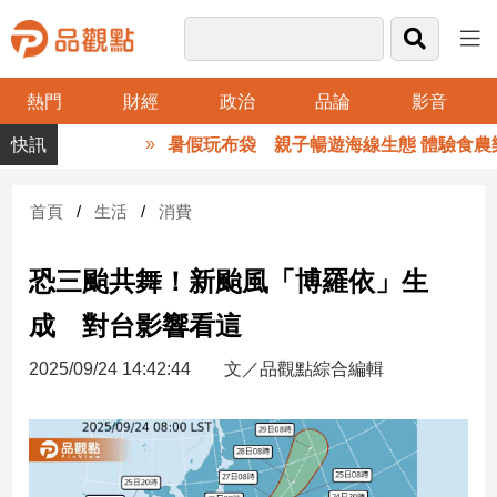
熱門
財經
政治
品論
影音
品
暑假玩布袋 親子暢遊海線生態 體驗食農樂
觀
點
財
首頁
生活
消費
經
恐三颱共舞！新颱風「博羅依」生
台
灣
成 對台影響看這
財
經
2025/09/24 14:42:44
文／品觀點綜合編輯
新
聞
產
經/
股