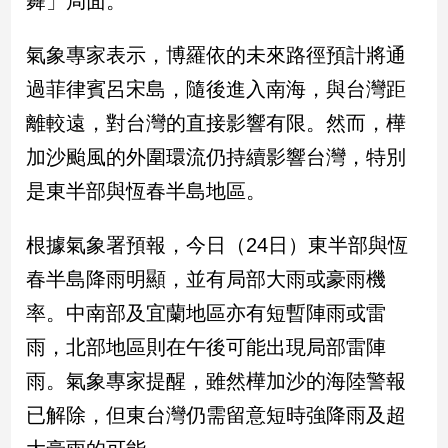
舞」局面。
民
調
氣象專家表示，博羅依的未來路徑預計將通
國
會
過菲律賓呂宋島，隨後進入南海，與台灣距
焦
離較遠，對台灣的直接影響有限。然而，樺
點
加沙颱風的外圍環流仍持續影響台灣，特別
是東半部與恆春半島地區。
觀
點
根據氣象署預報，今日（24日）東半部與恆
兩
春半島降雨明顯，並有局部大雨或豪雨機
岸/
率。中南部及宜蘭地區亦有短暫陣雨或雷
國
際
雨，北部地區則在午後可能出現局部雷陣
社
雨。氣象專家提醒，雖然樺加沙的海陸警報
會/
地
已解除，但東台灣仍需留意短時強降雨及超
方