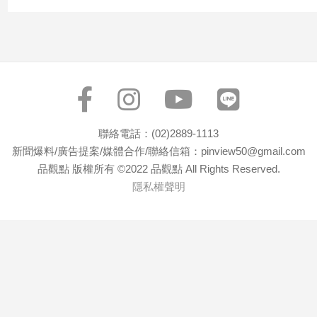
寵
物
Pet
影
音
專
聯絡電話：(02)2889-1113
區
新聞爆料/廣告提案/媒體合作/聯絡信箱：pinview50@gmail.com
品觀點 版權所有 ©2022 品觀點 All Rights Reserved.
隱私權聲明
合
作
媒
體
投
稿