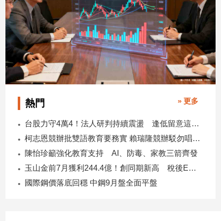
子/
感
情
藝
術
／
文
創
／
» 更多
熱門
電
影
台股力守4萬4！法人研判持續震盪 逢低留意這些族群
推
薦
柯志恩競辦批雙語教育要務實 賴瑞隆競辦駁勿唱衰高雄
陳怡珍籲強化教育支持 AI、防毒、家教三箭齊發
科
技/
玉山金前7月獲利244.4億！創同期新高 稅後EPS自結1.51元
遊
國際鋼價落底回穩 中鋼9月盤全面平盤
戲
運
動