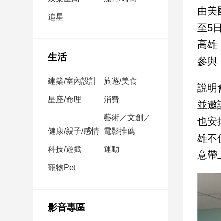
民
由美
調
追星
至5
國
會
高雄
焦
生活
參與
點
建築/室內設計
旅遊/美食
說明
觀
星座/命理
消費
並邀請
點
藝術／文創／
也安
健康/親子/感情
電影推薦
兩
雄不
岸/
科技/遊戲
運動
意帶
國
際
寵物Pet
社
會/
地
影音專區
方