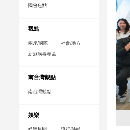
市
國會焦點
房
地
產
觀點
兩岸/國際
社會/地方
品
觀
新冠病毒專區
點
政
治
南台灣觀點
政
南台灣觀點
治
焦
點
娛樂
品
觀
點
娛樂星聞
流行/時尚