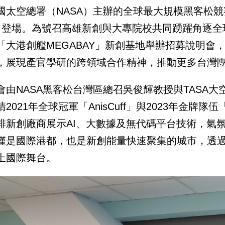
國太空總署（NASA）主辦的全球最大規模黑客松競賽2
日登場。為號召高雄新創與大專院校共同踴躍角逐全
「大港創艦MEGABAY」新創基地舉辦招募說明會
，展現產官學研的跨領域合作精神，推動更多台灣
會由NASA黑客松台灣區總召吳俊輝教授與TASA
2021年全球冠軍「AnisCuff」與2023年金牌隊伍「qua
排新創廠商展示AI、大數據及無代碼平台技術，氣
僅是國際港都，也是新創能量快速聚集的城市，透過
上國際舞台。