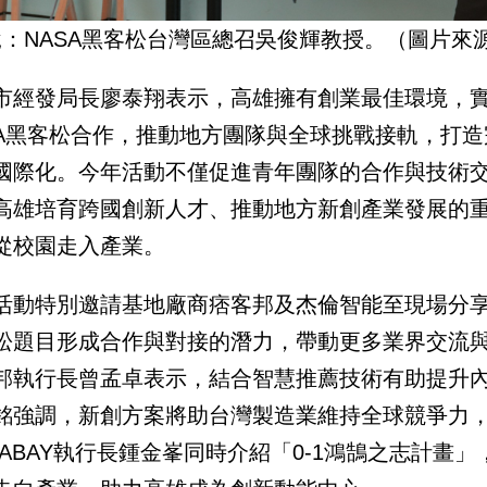
說：NASA黑客松台灣區總召吳俊輝教授。（圖片來
市經發局長廖泰翔表示，高雄擁有創業最佳環境，
SA黑客松合作，推動地方團隊與全球挑戰接軌，打
國際化。今年活動不僅促進青年團隊的合作與技術
高雄培育跨國創新人才、推動地方新創產業發展的
從校園走入產業。
活動特別邀請基地廠商痞客邦及杰倫智能至現場分享
松題目形成合作與對接的潛力，帶動更多業界交流
邦執行長曾孟卓表示，結合智慧推薦技術有助提升
銘強調，新創方案將助台灣製造業維持全球競爭力，
GABAY執行長鍾金峯同時介紹「0-1鴻鵠之志計