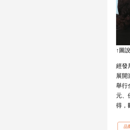
子/
感
情
藝
術
／
文
↑圖
創
／
電
經發
影
展開
推
薦
舉行
科
元、
技/
遊
得，
戲
運
動
品