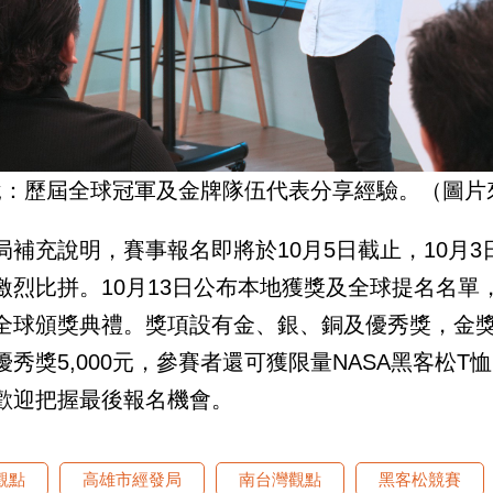
說：歷屆全球冠軍及金牌隊伍代表分享經驗。（圖片
局補充說明，賽事報名即將於10月5日截止，10月3
激烈比拼。10月13日公布本地獲獎及全球提名名單，1
全球頒獎典禮。獎項設有金、銀、銅及優秀獎，金獎
優秀獎5,000元，參賽者還可獲限量NASA黑客松T恤
歡迎把握最後報名機會。
觀點
高雄市經發局
南台灣觀點
黑客松競賽