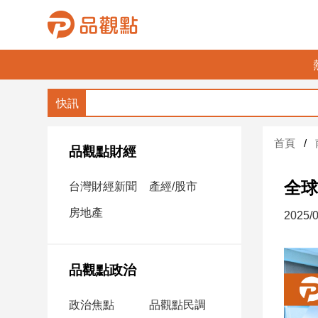
品
觀
點
財
首頁
經
品觀點財經
台
全球
台灣財經新聞
產經/股市
灣
財
房地產
2025/0
經
新
聞
品觀點政治
產
經/
政治焦點
品觀點民調
股