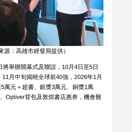
來源：高雄市經發局提供）
日將舉辦開幕式及聯誼，10月4日至5日
1月中旬揭曉全球前40強，2026年1月
5萬元＋超書、銀獎3萬元、銅獎1萬
、Optiver背包及敦煌書店惠券，機會難