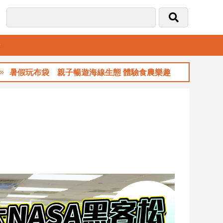
音
 親子暢遊海線生態 體驗食農樂趣
玉山金前7