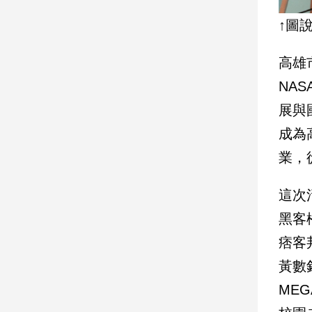
↑圖
娛
樂
高雄
娛
NA
樂
展與
星
聞
成為
流
業，
行/
時
這次
尚
追
黑客
星
痞客
黃數
生
ME
活