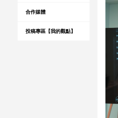
新
冠
合作媒體
病
毒
專
區
投稿專區【我的觀點】
南
台
灣
觀
點
南
台
灣
觀
點