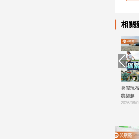
寵
物
Pet
相關
影
音
專
區
合
光中醫推
高市勞工局「原氣補給計畫」開放報
暑假玩布袋
作
名 培育原民青年就業力與部落創新
農樂趣
媒
2026/08/07
2026/08/07
體
投
稿