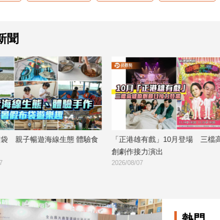
新聞
 親子暢遊海線生態 體驗食
「正港雄有戲」10月登場 三檔高
創劇作接力演出
2026/08/07
熱門