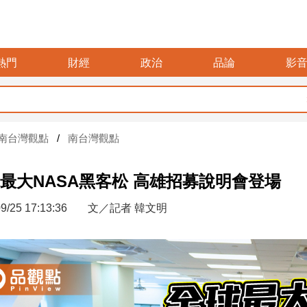
熱門
財經
政治
品論
影
暑假玩布袋
南台灣觀點
南台灣觀點
最大NASA黑客松 高雄招募說明會登場
9/25 17:13:36
文／記者 韓文明