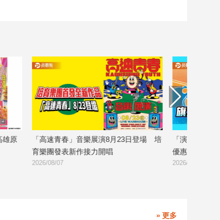
雄原
「高速青春」音樂展演8月23日登場 培
「演唱會經濟」結
育樂團發表新作接力開唱
優惠券帶動商圈
2026/08/07
2026/08/06
» 更多