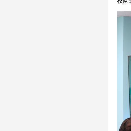
校園
建
築/
室
內
設
計
旅
遊/
美
食
星
座/
命
理
消
費
健
康/
親