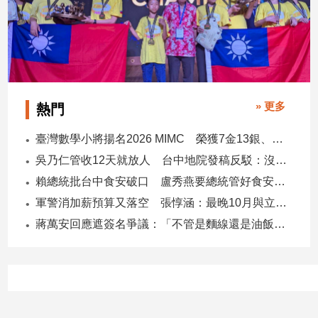
子/
感
情
藝
術
／
» 更多
熱門
文
創
／
臺灣數學小將揚名2026 MIMC​ 榮獲7金13銀、13銅1佳作
電
吳乃仁管收12天就放人 台中地院發稿反駁：沒有司法雙標
影
賴總統批台中食安破口 盧秀燕要總統管好食安 蔣萬安搬2014「食安即國安」打臉
推
薦
軍警消加薪預算又落空 張惇涵：最晚10月與立法院溝通
科
蔣萬安回應遮簽名爭議：「不管是麵線還是油飯，我都很喜歡」
技/
遊
戲
運
動