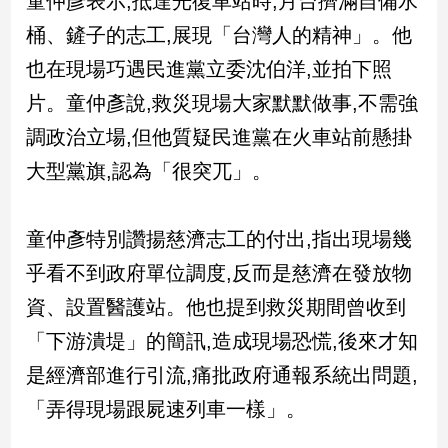
童仲彥表示,抵達光復車站時,月台擠滿自備水
民
桶、鏟子的志工,展現「台灣人的精神」。他
調
國
也在現場巧遇民進黨立委沈伯洋,並拍下照
會
片。童仲彥說,救災現場大家默默做事,不需強
焦
點
調政治立場,但他質疑民進黨在火車站前懸掛
大型黨旗,認為「很突兀」。
觀
點
童仲彥特別讚揚慈濟志工的付出,指出現場幾
乎看不到政府單位調度,反而是慈濟在發放物
兩
岸/
資、設置醫護站。他也提到救災期間曾收到
國
際
「下游潰堤」的簡訊,造成現場恐慌,後來才知
社
是經濟部進行引流,痛批政府通報系統出問題,
會/
「弄得現場跟屍速列車一樣」。
地
方