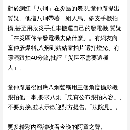
新
對於網紅「八炯」在災區的表現,童仲彥提出
冠
病
質疑。他指八炯帶著一組人馬、多支手機拍
毒
攝,甚至用救災手推車搬運自己的發電機,質疑
專
區
「在災區你帶發電機去做什麼」。有網友向
童仲彥爆料,八炯到姑姑家拍片還打燈光、有
南
導演跟拍40分鐘,批評「災區不需要這種
台
人」。
灣
觀
點
童仲彥最後回應八炯聲稱用三個角度攝影機
跟拍他一事,要求八炯「忠實公布跟拍內容」,
南
台
不要剪接,並表示歡迎對方提告,「法院見」。
灣
觀
點
更多精彩內容請收看今晚的阿童之聲。