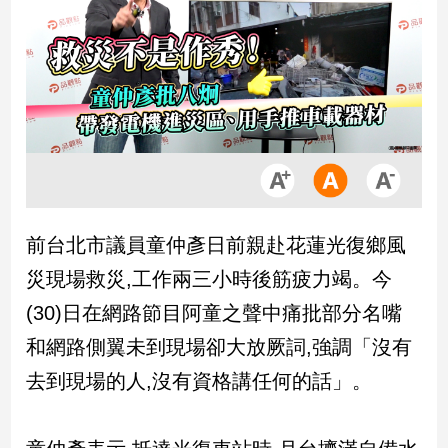
市
房
地
產
品
觀
點
政
前台北市議員童仲彥日前親赴花蓮光復鄉風
治
災現場救災,工作兩三小時後筋疲力竭。今
政
(30)日在網路節目阿童之聲中痛批部分名嘴
治
和網路側翼未到現場卻大放厥詞,強調「沒有
焦
點
去到現場的人,沒有資格講任何的話」。
品
觀
點