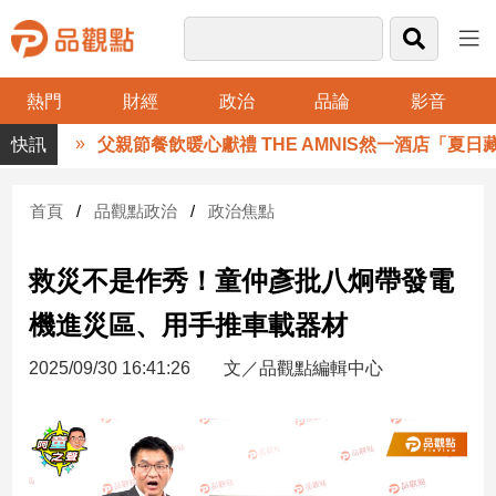
熱門
財經
政治
品論
影音
品
父親節餐飲暖心獻禮 THE AMNIS然一酒店「夏日藏
觀
點
財
首頁
品觀點政治
政治焦點
經
救災不是作秀！童仲彥批八炯帶發電
台
灣
機進災區、用手推車載器材
財
經
2025/09/30 16:41:26
文／品觀點編輯中心
新
聞
產
經/
股