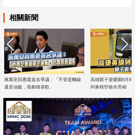
建
築/
相關新聞
室
內
設
計
旅
遊/
美
食
星
蔣萬安回應遮簽名爭議：「不管是麵線
高雄親子遊樂園8月8
座/
還是油飯，我都很喜歡」
列車模型搶先亮相
命
2026/08/06
2026/08/06
理
消
費
健
康/
親