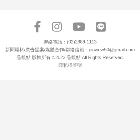
寵
物
Pet
影
聯絡電話：(02)2889-1113
音
新聞爆料/廣告提案/媒體合作/聯絡信箱：pinview50@gmail.com
專
品觀點 版權所有 ©2022 品觀點 All Rights Reserved.
區
隱私權聲明
合
作
媒
體
投
稿