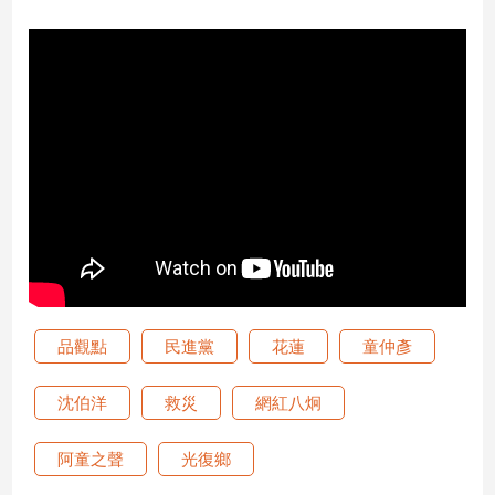
娛
樂
娛
樂
星
聞
流
行/
時
尚
追
品觀點
民進黨
花蓮
童仲彥
星
沈伯洋
救災
網紅八炯
生
阿童之聲
光復鄉
活