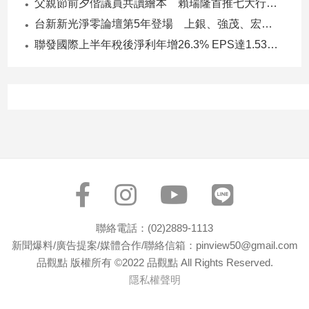
父親節前夕偕議員共讀繪本 賴瑞隆首推七大行動建雙語之都
建
台新新光淨零論壇第5年登場 上銀、強茂、宏碁、金寶經驗分享！
築/
聯發國際上半年稅後淨利年增26.3% EPS達1.53元 下半年茶飲與餐食齊發 營運可望逐季上升
室
內
設
計
旅
遊/
美
食
星
座/
命
理
聯絡電話：(02)2889-1113
消
新聞爆料/廣告提案/媒體合作/聯絡信箱：pinview50@gmail.com
費
品觀點 版權所有 ©2022 品觀點 All Rights Reserved.
健
隱私權聲明
康/
親