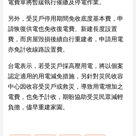
電費單將暫緩執行催繳及停電作業。
民
調
另外，受災戶停用期間免收底度基本費，申
國
會
請恢復供電也免收復電費、新建長度設置
焦
費，而房屋毁損後續自行重建者，申請用電
點
亦免計收線路設置費。
觀
台電表示，若受災戶採高壓用電，將以個案
點
認定適用的用電減免措施，另針對災民收容
兩
中心因收容受災戶或救災，導致用電增加之
岸/
國
電費，也免予計收，期盼協助受災民眾減輕
際
負擔，儘早重建家園。
社
會/
地
方