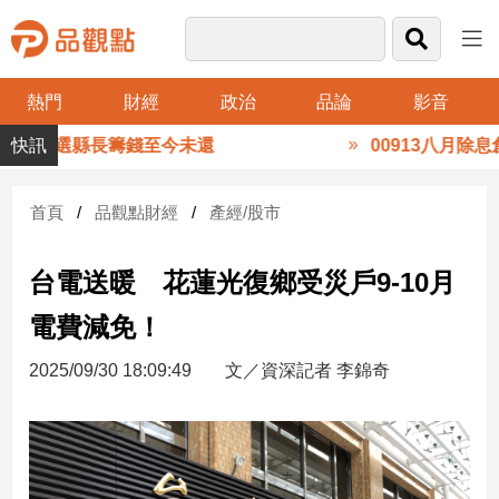
熱門
財經
政治
品論
影音
品
2018選縣長籌錢至今未還
00913八月除息創
觀
點
財
首頁
品觀點財經
產經/股市
經
台電送暖 花蓮光復鄉受災戶9-10月
台
灣
電費減免！
財
經
2025/09/30 18:09:49
文／資深記者 李錦奇
新
聞
產
經/
股