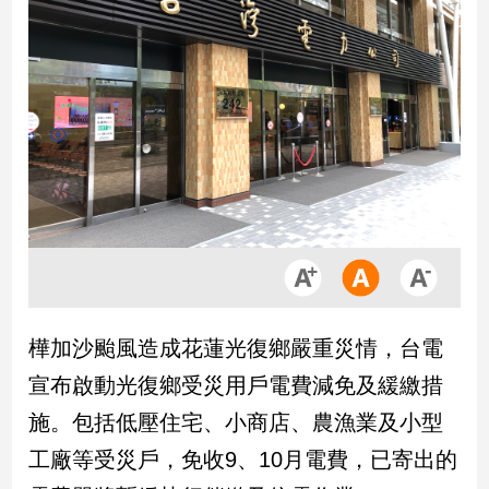
市
房
地
產
品
觀
點
政
治
政
樺加沙颱風造成花蓮光復鄉嚴重災情，台電
治
焦
宣布啟動光復鄉受災用戶電費減免及緩繳措
點
施。包括低壓住宅、小商店、農漁業及小型
品
觀
工廠等受災戶，免收9、10月電費，已寄出的
點