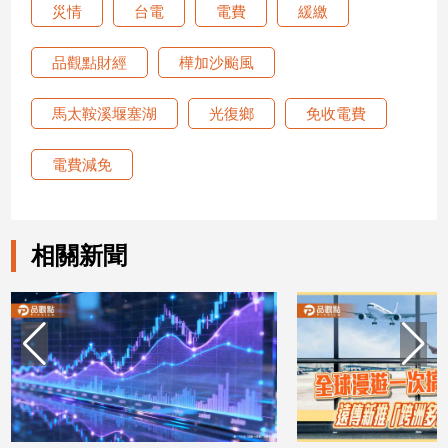
災情
台電
電費
緩繳
新
冠
病
品觀點財經
樺加沙颱風
毒
專
馬太鞍溪堰塞湖
光復鄉
免收電費
區
電費減免
南
台
灣
相關新聞
觀
點
南
台
灣
觀
點