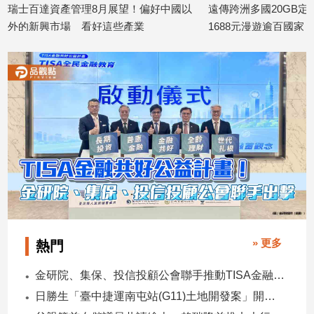
瑞士百達資產管理8月展望！偏好中國以
遠傳跨洲多國20GB
外的新興市場 看好這些產業
1688元漫遊逾百國家
娛
2026/08/07
2026/08/06
樂
娛
樂
星
聞
流
行/
時
尚
追
星
» 更多
熱門
金研院、集保、投信投顧公會聯手推動TISA金融教育 將辦150場宣講
生
日勝生「臺中捷運南屯站(G11)土地開發案」開工 迎向臺中三軌時代
活