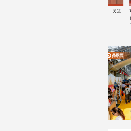
寵
物
：陳見賢
26天歐美行花115萬只交5頁報告 民眾
藍白力推「
Pet
黨轟徐佳青：立即下台負責
條例今出委
2026/08/05
2026/07/27
影
音
專
區
合
作
媒
體
投
稿