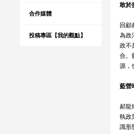
新
敢於
冠
合作媒體
病
毒
回顧
專
為政
區
投稿專區【我的觀點】
政不
合。
南
台
源，
灣
觀
藍營
點
南
郝龍
台
灣
執政
觀
識形
點