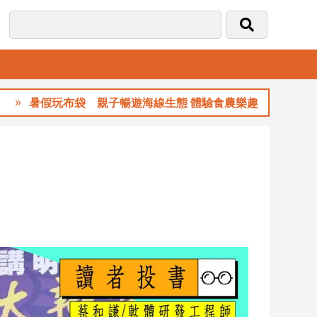
音
假玩布袋 親子暢遊海線生態 體驗食農樂趣