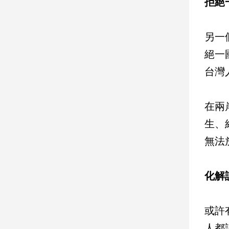
拒絕
建
築/
室
另一
內
絕一
設
計
台灣
旅
遊/
美
在兩
食
生、
星
無法
座/
命
理
化解
消
費
健
或許
康/
人都
親