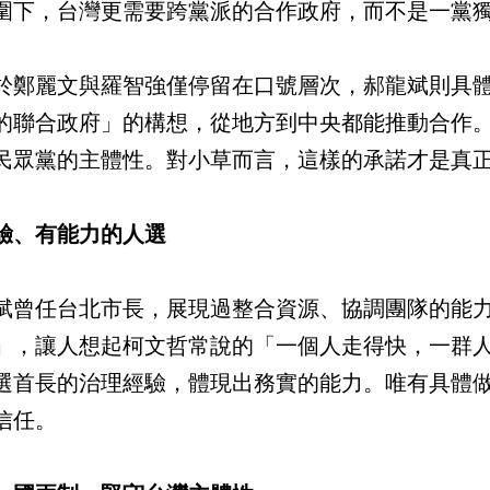
圍下，台灣更需要跨黨派的合作政府，而不是一黨
於鄭麗文與羅智強僅停留在口號層次，郝龍斌則具
的聯合政府」的構想，從地方到中央都能推動合作
民眾黨的主體性。對小草而言，這樣的承諾才是真
驗、有能力的人選
斌曾任台北市長，展現過整合資源、協調團隊的能
」，讓人想起柯文哲常說的「一個人走得快，一群
選首長的治理經驗，體現出務實的能力。唯有具體
信任。