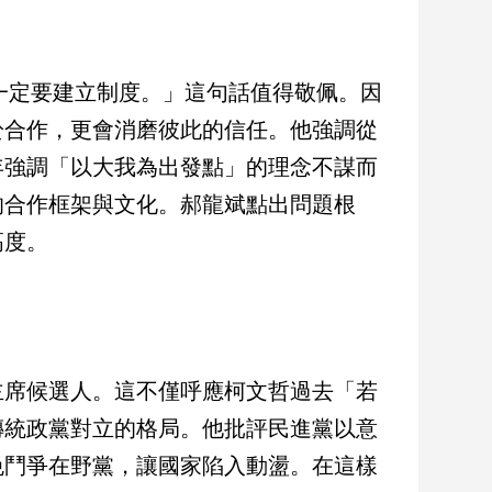
，一定要建立制度。」這句話值得敬佩。因
於合作，更會消磨彼此的信任。他強調從
年強調「以大我為出發點」的理念不謀而
的合作框架與文化。郝龍斌點出問題根
高度。
主席候選人。這不僅呼應柯文哲過去「若
傳統政黨對立的格局。他批評民進黨以意
免鬥爭在野黨，讓國家陷入動盪。在這樣