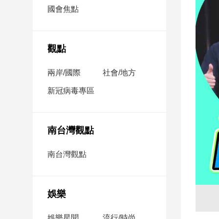
市
國會焦點
房
地
產
觀點
兩岸/國際
社會/地方
品
觀
新冠病毒專區
點
政
治
南台灣觀點
政
南台灣觀點
治
焦
點
娛樂
品
觀
點
娛樂星聞
流行/時尚