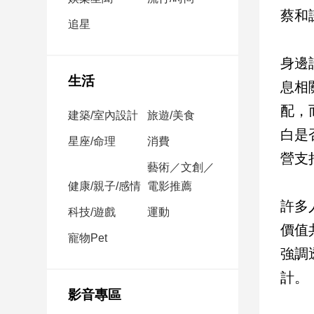
民
蔡和
調
追星
國
會
身邊
焦
生活
息相
點
配，
建築/室內設計
旅遊/美食
白是
觀
星座/命理
消費
營支
點
藝術／文創／
健康/親子/感情
電影推薦
兩
許多
岸/
科技/遊戲
運動
國
價值
際
寵物Pet
強調
社
會/
計。
地
影音專區
方