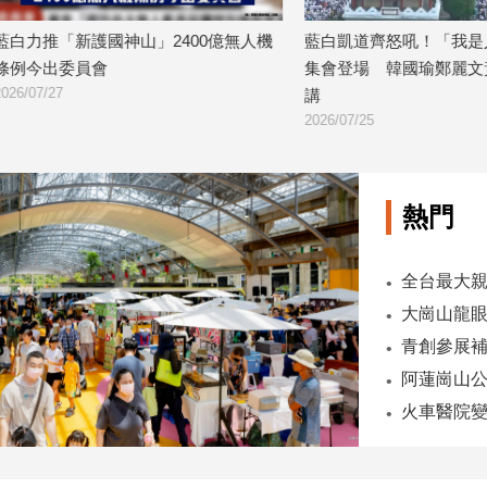
新護國神山」2400億無人機
藍白凱道齊怒吼！「我是人我反毒台
員會
集會登場 韓國瑜鄭麗文黃國昌同台
講
2026/07/25
熱門