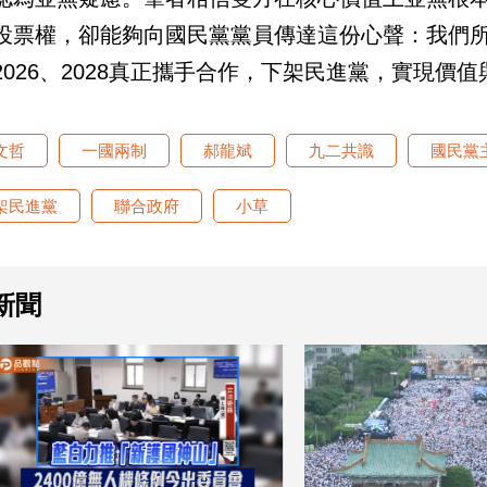
投票權，卻能夠向國民黨黨員傳達這份心聲：我們
2026、2028真正攜手合作，下架民進黨，實現價
文哲
一國兩制
郝龍斌
九二共識
國民黨
架民進黨
聯合政府
小草
新聞