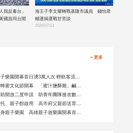
」
海王子李文耀轉戰基隆市議員 錢怡君
台北民眾黨支持度
開
輔選揭選戰甘苦談
瑩：台北隊選情
2026/07/13
2026/06/29
» 更多
全台最大親子樂園開幕首日湧3萬人次 輕軌客流增20倍
大崗山龍眼蜂蜜文化節開幕 「蜜汁鹽酥雞」鹹甜跨界搶話題
青創參展補助開放二度申請 助青年團隊搶攻數位轉型商機
阿蓮崗山公托、親子館啟用 高市府父親節送育兒暖禮
火車醫院變身親子樂園 高雄親子遊樂園開幕首日爆棚