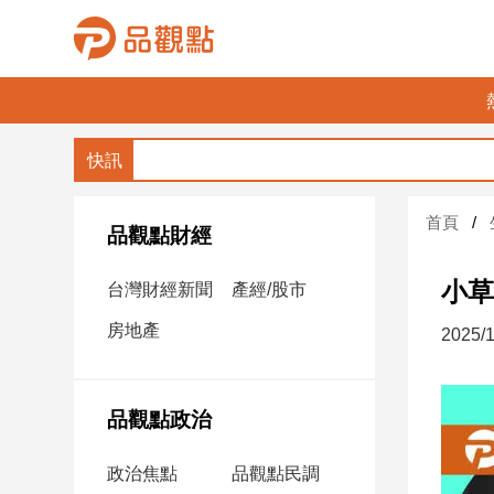
品
觀
點
財
首頁
經
品觀點財經
台
小草
台灣財經新聞
產經/股市
灣
財
房地產
2025/1
經
新
聞
品觀點政治
產
經/
政治焦點
品觀點民調
股