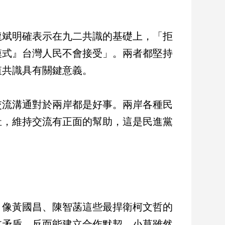
龍斌明確表示在九二共識的基礎上，「拒
模式』台灣人民不會接受」。兩者都堅持
值共識具有關鍵意義。
交流溝通對於兩岸都是好事。兩岸各種民
祉，維持交流有正面的幫助，這是民進黨
，像黃國昌、陳智菡這些最捍衛柯文哲的
本矛盾，反而能建立合作默契。小草雖然