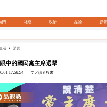
熱門
財經
政治
品論
影
暑
生活
消費
眼中的國民黨主席選舉
0/01 17:56:54
文／讀者投書