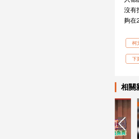
子/
沒有
感
情
夠在
藝
術
／
柯
文
創
下
／
電
影
推
相關
薦
科
技/
遊
戲
運
動