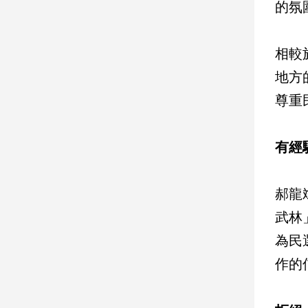
的氛
娛
相較
樂
地方
娛
樂
尊重
星
聞
有經
流
行/
時
尚
郝龍
追
武林
星
為民
作的
生
活