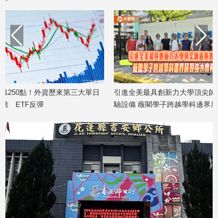
子/
感
情
藝
術
／
文
創
單日
引進全美最具創新力大學頂尖師資與實
華南投顧：台股
／
驗設備 薇閣學子跨越學科邊界展現強大
證投資展望 曝
電
影
2026/08/03
實務韌性
推
2026/08/03
薦
科
技/
遊
戲
運
動