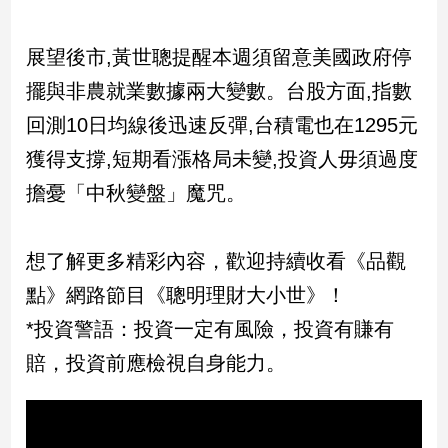
娛
展望後市,黃世聰提醒本週須留意美國政府停
樂
擺與非農就業數據兩大變數。台股方面,指數
娛
回測10日均線後迅速反彈,台積電也在1295元
樂
獲得支撐,短期看漲格局未變,投資人毋須過度
星
聞
擔憂「中秋變盤」魔咒。
流
行/
時
想了解更多精彩內容，歡迎持續收看《品觀
尚
點》網路節目《聰明理財大小世》！
追
*投資警語：投資一定有風險，投資有賺有
星
賠，投資前應檢視自身能力。
生
活