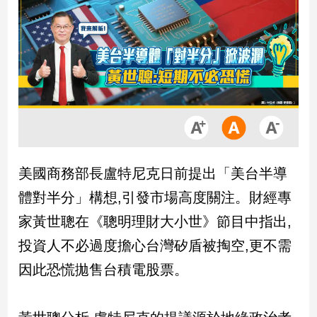
市
房
地
產
品
觀
點
政
美國商務部長盧特尼克日前提出「美台半導
治
體對半分」構想,引發市場高度關注。財經專
政
家黃世聰在《聰明理財大小世》節目中指出,
治
投資人不必過度擔心台灣矽盾被掏空,更不需
焦
點
因此恐慌拋售台積電股票。
品
觀
點