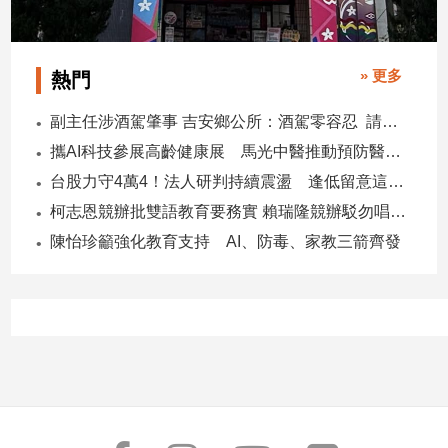
寵
物
Pet
» 更多
熱門
影
副主任涉酒駕肇事 吉安鄉公所：酒駕零容忍 請辭獲准
音
攜AI科技參展高齡健康展 馬光中醫推動預防醫學迎接長壽新經濟
專
台股力守4萬4！法人研判持續震盪 逢低留意這些族群
區
柯志恩競辦批雙語教育要務實 賴瑞隆競辦駁勿唱衰高雄
陳怡珍籲強化教育支持 AI、防毒、家教三箭齊發
合
作
媒
體
投
稿