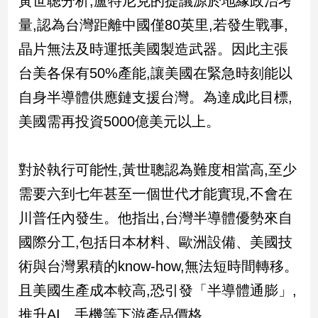
黃世聰分析,盧特尼克的提議源於地緣政治考
民
量,認為台灣距離中國僅80英里,若發生戰事,
調
國
晶片無法及時運抵美國製造武器。因此主張
會
台美各保有50%產能,讓美國在緊急時刻能以
焦
點
自身半導體供應鏈支援台灣。為達成此目標,
美國需再投資5000億美元以上。
觀
點
對於執行可能性,黃世聰認為難度相當高,至少
需要六到七年甚至一個世代才能實現,不會在
兩
岸/
川普任內發生。他指出,台灣半導體優勢來自
國
際
國際分工,包括日本材料、歐洲設備、美國技
社
術與台灣累積的know-how,無法短時間轉移。
會/
且美國生產成本較高,恐引發「半導體通膨」,
地
方
推升AI、手機等下游產品價格。