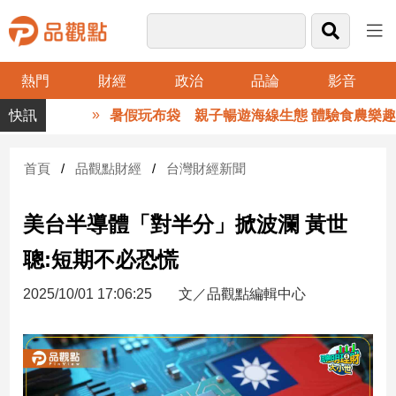
熱門
財經
政治
品論
影音
品
暑假玩布袋 親子暢遊海線生態 體驗食農樂趣
觀
點
財
首頁
品觀點財經
台灣財經新聞
經
美台半導體「對半分」掀波瀾 黃世
台
灣
聰:短期不必恐慌
財
經
2025/10/01 17:06:25
文／品觀點編輯中心
新
聞
產
經/
股