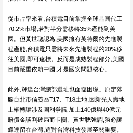
新
冠
病
從市占率來看,台積電目前掌握全球晶圓代工
毒
70.2%市場,若對半分需移轉35%產能到美
專
區
國。但黃世聰認為,美國擁有英特爾的先進製
程產能,台積電只需將未來先進製程的20%移
南
往美國,即可達標。反而是成熟製程部分,美國
台
目前嚴重依賴中國,才是國安問題核心。
灣
觀
點
此外,輝達台灣總部選址也面臨困境。原定落
腳台北市信義區T17、T18土地,因新光人壽地
南
台
上權轉讓涉及圖利爭議,加上140億與40億元
灣
賠償金談判破局而卡關。黃世聰強調,務必讓
觀
點
輝達留在台灣,這對台灣科技發展至關重要。