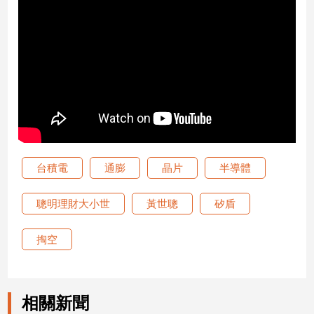
建
築/
室
內
設
計
旅
遊/
美
食
台積電
通膨
晶片
半導體
星
座/
聰明理財大小世
黃世聰
矽盾
命
理
掏空
消
費
健
康/
相關新聞
親