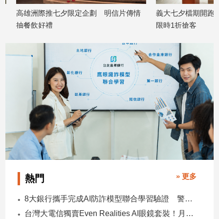
高雄洲際推七夕限定企劃 明信片傳情
義大七夕檔期開跑 全
抽餐飲好禮
限時1折搶客
2026/08/06
2026/08/06
» 更多
熱門
8大銀行攜手完成AI防詐模型聯合學習驗證 警示帳戶準確度提升2倍
台灣大電信獨賣Even Realities AI眼鏡套裝！月付1399元 專案價3990