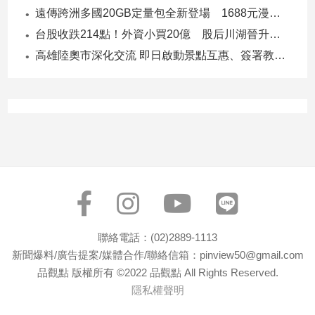
遠傳跨洲多國20GB定量包全新登場 1688元漫遊逾百國家！
台股收跌214點！外資小買20億 股后川湖晉升萬金股
高雄陸奧市深化交流 即日啟動景點互惠、簽署教育合作MOU
聯絡電話：(02)2889-1113
新聞爆料/廣告提案/媒體合作/聯絡信箱：pinview50@gmail.com
品觀點 版權所有 ©2022 品觀點 All Rights Reserved.
隱私權聲明