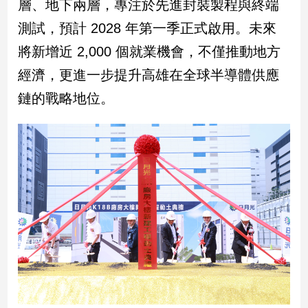
層、地下兩層，專注於先進封裝製程與終端
民
調
測試，預計 2028 年第一季正式啟用。未來
國
將新增近 2,000 個就業機會，不僅推動地方
會
焦
經濟，更進一步提升高雄在全球半導體供應
點
鏈的戰略地位。
觀
點
兩
岸/
國
際
社
會/
地
方