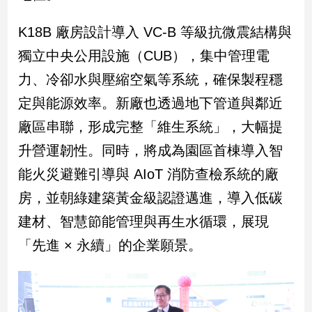
K18B 廠房設計導入 VC-B 等級抗微震結構與
娛
樂
獨立中央公用設施（CUB），集中管理電
力、冷卻水與壓縮空氣等系統，確保製程穩
娛
樂
定與能源效率。新廠也透過地下管道與鄰近
星
廠區串聯，形成完整「維生系統」，大幅提
聞
升營運韌性。同時，將成為園區首棟導入智
流
行/
能火災避難引導與 AIoT 消防查檢系統的廠
時
尚
房，並朝綠建築黃金級認證邁進，導入低碳
追
建材、智慧節能管理與再生水循環，展現
星
「先進 × 永續」的企業願景。
生
活