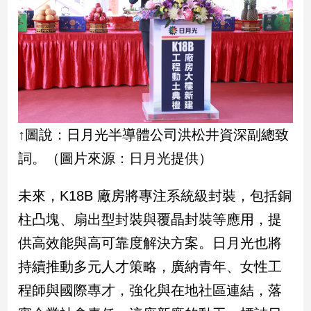
寵
物
Pet
影
音
專
↑圖說：日月光半導體公司洪松井資深副總致
區
詞。（圖片來源：日月光提供）
合
未來，K18B 廠房將專注系統級封裝，包括銅
作
柱凸塊、扇出型封裝與覆晶封裝等應用，提
媒
體
供高效能與高可靠度解決方案。日月光也將
持續推動多元人才策略，廣納青年、女性工
投
程師與國際專才，強化與在地社區連結，落
稿