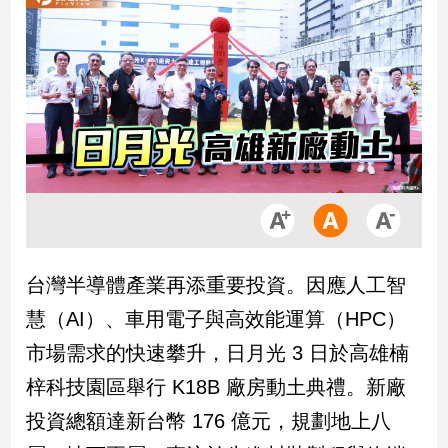
市
房
地
產
品
觀
點
政
治
台灣半導體產業再添重要投資。因應人工智
政
慧（AI）、車用電子與高效能運算（HPC）
治
焦
市場需求的快速攀升，日月光 3 日於高雄楠
點
梓科技園區舉行 K18B 廠房動土典禮。新廠
品
觀
投資總額達新台幣 176 億元，規劃地上八
點