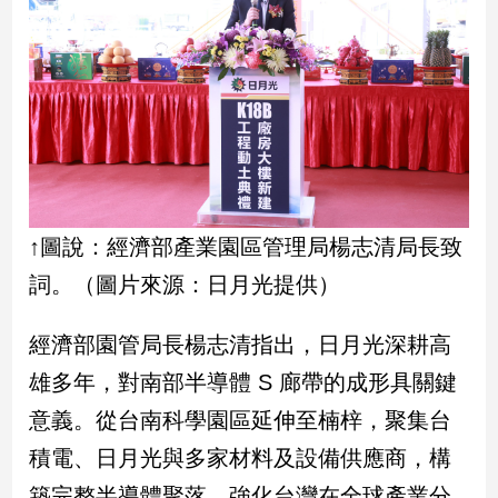
建
築/
室
內
設
計
旅
遊/
美
↑圖說：經濟部產業園區管理局楊志清局長致
食
詞。（圖片來源：日月光提供）
星
座/
命
經濟部園管局長楊志清指出，日月光深耕高
理
雄多年，對南部半導體 S 廊帶的成形具關鍵
消
費
意義。從台南科學園區延伸至楠梓，聚集台
健
積電、日月光與多家材料及設備供應商，構
康/
築完整半導體聚落，強化台灣在全球產業分
親