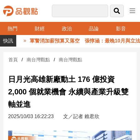
熱門
財經
政治
品論
影音
品
軍警消加薪預算又落空 張惇涵：最晚10月與立法院溝
觀
點
財
首頁
南台灣觀點
南台灣觀點
經
日月光高雄新廠動土 176 億投資
台
灣
2,000 個就業機會 永續與產業升級雙
財
經
軸並進
新
聞
2025/10/03 16:22:23
文／記者 賴君欣
產
經/
股