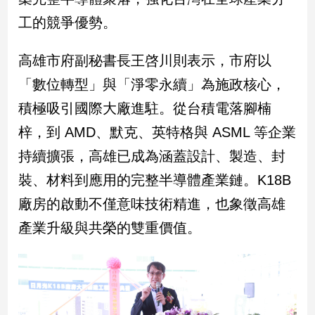
子/
工的競爭優勢。
感
情
高雄市府副秘書長王啓川則表示，市府以
藝
術
「數位轉型」與「淨零永續」為施政核心，
／
積極吸引國際大廠進駐。從台積電落腳楠
文
創
梓，到 AMD、默克、英特格與 ASML 等企業
／
電
持續擴張，高雄已成為涵蓋設計、製造、封
影
裝、材料到應用的完整半導體產業鏈。K18B
推
薦
廠房的啟動不僅意味技術精進，也象徵高雄
科
產業升級與共榮的雙重價值。
技/
遊
戲
運
動