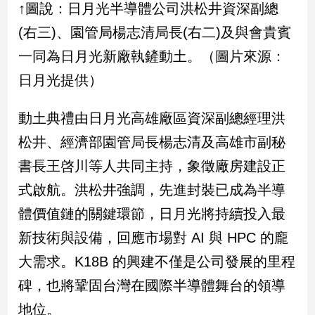
↑圖說：日月光半導體公司洪松井資深副總
新
冠
(右三)、園管局楊志清局長(右二)及與會貴賓
病
毒
一同為日月光新廠執鏟動土。（圖片來源：
專
日月光提供）
區
動土典禮由日月光高雄廠區資深副總經理洪
南
松井、經濟部園管局長楊志清及高雄市副秘
台
書長王啓川等人共同主持，象徵廠房建設正
灣
式啟航。洪松井強調，先進封裝已成為半導
觀
點
體價值鏈的關鍵環節，日月光將持續投入最
新技術與設備，回應市場對 AI 與 HPC 的龐
南
台
大需求。K18B 的興建不僅是公司發展的里程
灣
觀
碑，也將鞏固台灣在國際半導體舞台的領導
點
地位。