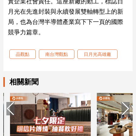
實企業社會責任。這座新廠的動工，標誌日
專
月光在先進封裝與永續發展雙軸轉型上的新
區
局，也為台灣半導體產業寫下下一頁的國際
【我
的
競爭力篇章。
觀
點】
品觀點
南台灣觀點
日月光高雄廠
相關新聞