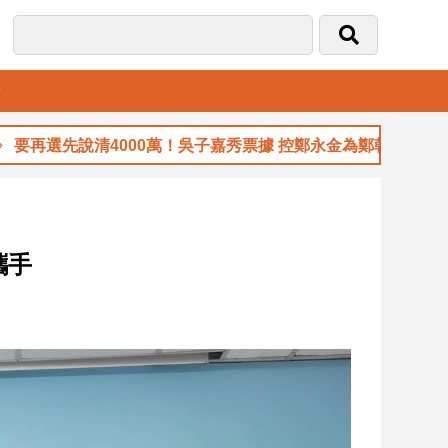
音
選先說清4000萬！吳子嘉秀票據 控鄭永金為鄭朝方2018選縣長
攜手