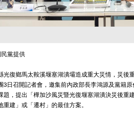
 國民黨提供
縣光復鄉馬太鞍溪堰塞湖潰壩造成重大災情，災後
團3日召開記者會，邀集前內政部長李鴻源及黨籍原
課題，提出「樺加沙風災暨光復堰塞湖潰決災後重
地重建」或「遷村」的最佳方案。