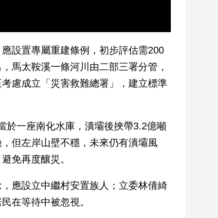
應設置專屬重建條例，初步評估需200
出，馬太鞍溪一條河川由二部三署分管，
至考慮成立「災害救難總署」，建立標準
當於一座南化水庫，潰壩後挾帶3.2億噸
險，但左岸山壁不穩，未來仍有潰壩風
，避免再度釀災。
念，應設立中繼村安置族人；立委林倩綺
居民在等待中被忽視。