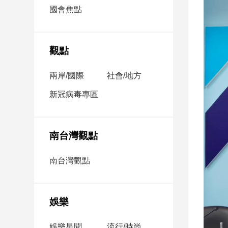
市
國會焦點
房
地
產
觀點
兩岸/國際
社會/地方
品
觀
新冠病毒專區
點
政
治
南台灣觀點
政
南台灣觀點
治
焦
點
娛樂
品
觀
點
娛樂星聞
流行/時尚