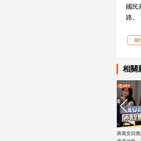
國民
建
築/
路。
室
內
設
國
計
旅
遊/
美
相關
食
星
座/
命
理
消
費
健
康/
深獅迷」
竹縣婦女會大團結力挺徐欣瑩 楊文科
蔣萬安回應
親