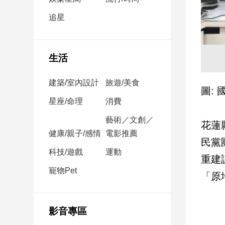
民
調
追星
國
會
焦
生活
點
建築/室內設計
旅遊/美食
圖:
觀
星座/命理
消費
點
藝術／文創／
花蓮
健康/親子/感情
電影推薦
兩
民黨
岸/
科技/遊戲
運動
國
重建
際
寵物Pet
「原
社
會/
地
影音專區
方