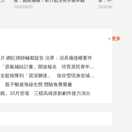
力
嗆：願賭服輸！新竹藍沒有分裂本錢
擊：不要再說謊
2026/08/05
2026/08/05
» 更多
片 網紅律師喊都提告 法界：須具備侵權要件
高市勞工局「原氣補給計畫」開放報名 培育原民青年就業力與部落創新
從昔日高中女籃校隊到「資深獅迷」 徐欣瑩現身攻城獅開訓為球隊加油
 親子暢遊海線生態 體驗食農樂趣
戲」10月登場 三檔高雄原創劇作接力演出