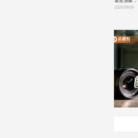
加油
縣長再喊「一定要讓徐欣瑩當選」
還是油飯，
子/
2026/08/06
2026/08/06
感
情
藝
術
／
文
創
／
電
影
推
薦
科
技/
遊
戲
運
動