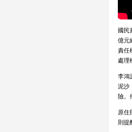
娛
樂
國民
娛
億元
樂
星
責任
聞
處理
流
行/
時
李鴻
尚
泥沙
追
險。
星
原住
生
則提
活