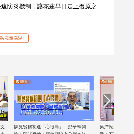
長遠防災機制，讓花蓮早日走上復原之
鞍溪堰塞湖
文
陳見賢稱初選「心很痛」 彭華幹開
吳沛憶控不讓胡