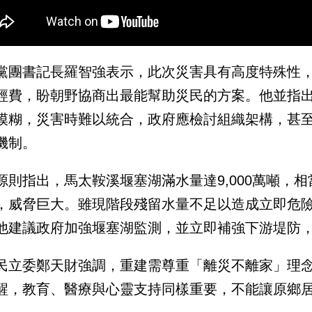
黨團書記長羅智強表示，此次災害具有高度特殊性，
經費，盼朝野協商出最能幫助災民的方案。他並指
模糊，災害時難以統合，政府應檢討組織架構，甚
機制。
源則指出，馬太鞍溪堰塞湖滿水量達9,000萬噸，相
，威脅巨大。雖現階段殘留水量不足以造成立即危
他建議政府加強堰塞湖監測，並立即補強下游堤防
民立委鄭天財強調，重建需尊重「離災不離家」理
醒，教育、醫療與心靈支持同樣重要，不能讓原鄉