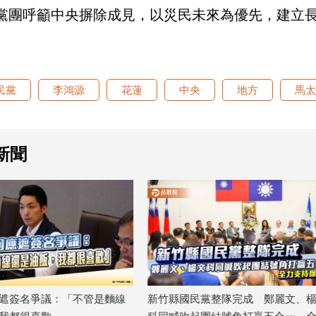
黨團呼籲中央摒除成見，以災民未來為優先，建立
民黨
李鴻源
花蓮
中央
地方
馬太
新聞
遮簽名爭議：「不管是麵線
新竹縣國民黨整隊完成 鄭麗文、楊