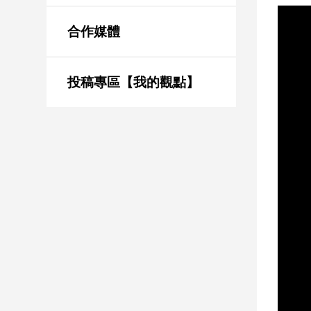
新
冠
合作媒體
病
毒
專
區
投稿專區【我的觀點】
南
台
灣
觀
點
南
台
灣
觀
點