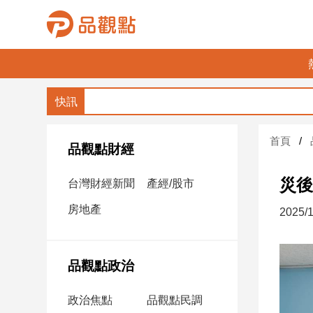
品
觀
點
財
首頁
經
品觀點財經
台
災後
台灣財經新聞
產經/股市
灣
財
房地產
2025/1
經
新
聞
品觀點政治
產
經/
政治焦點
品觀點民調
股