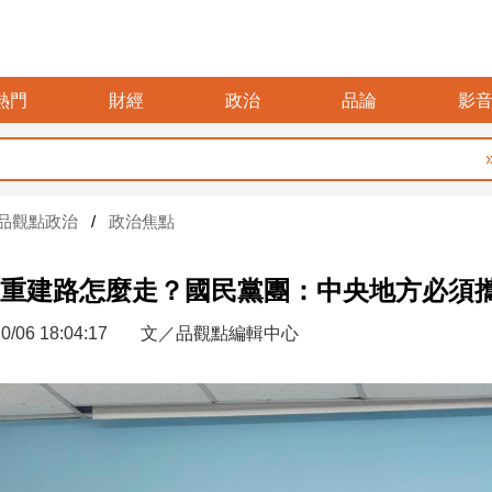
熱門
財經
政治
品論
影
要再
品觀點政治
政治焦點
重建路怎麼走？國民黨團：中央地方必須
0/06 18:04:17
文／品觀點編輯中心