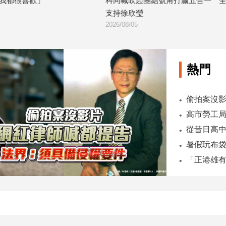
我都很喜歡」
科同喊吹起團結號角打贏五合一 全
支持徐欣瑩
2026/08/05
熱門
偷拍案沒影
暑假玩布袋
「正港雄有