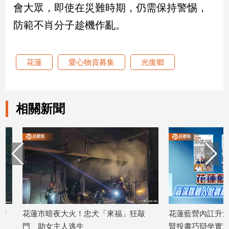
會大眾，即使在災難時期，仍需保持警惕，
建
防範不肖分子趁機作亂。
築/
室
內
設
花蓮
愛心物資募集
光復鄉
計
旅
遊/
美
相關新聞
食
星
座/
命
理
消
費
健
花蓮市暗夜大火！忠犬「來福」狂敲
花蓮藍營內訌升溫 資
康/
門 助女主人逃生
賢投書巧辯坐實過河拆
親