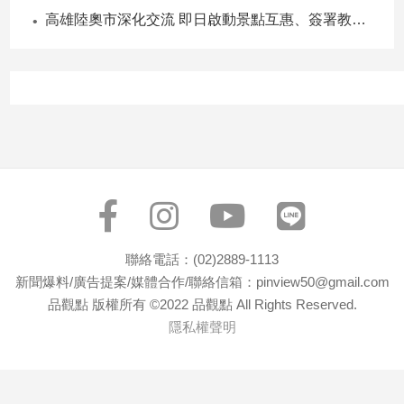
寵
高雄陸奧市深化交流 即日啟動景點互惠、簽署教育合作MOU
物
Pet
影
音
專
區
合
聯絡電話：(02)2889-1113
作
新聞爆料/廣告提案/媒體合作/聯絡信箱：pinview50@gmail.com
媒
品觀點 版權所有 ©2022 品觀點 All Rights Reserved.
體
隱私權聲明
投
稿