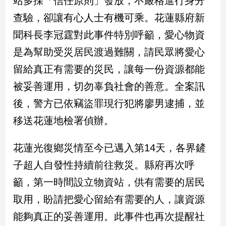
站多採「信任原則」發放，不嚴格進行身分
查驗，卻讓有心人士有機可乘。花蓮縣府新
娛
聞科長李冠霆對此事件特別呼籲，愛心物資
樂
是為幫助受災居民渡過難關，請民眾將愛心
娛
留給真正有需要的災民，讓每一份資源都能
樂
星
被妥善運用，切勿辜負社會的善意。全案訊
聞
後，警方已依竊盜罪現行犯將廖男逮捕，並
流
行/
移送花蓮地檢署偵辦。
時
尚
花蓮光復鄉災情至今已邁入第14天，各界鏟
追
子超人自發性持續前往救災。縣府再次呼
星
籲，第一時間設立物資站，供有需要的居民
取用，盼請把愛心留給有需要的人，讓資源
生
能夠真正的妥善運用。此事件也再次提醒社
活