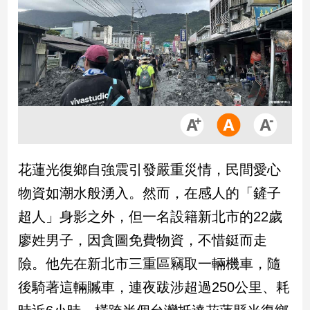
市
房
地
產
品
觀
點
政
花蓮光復鄉自強震引發嚴重災情，民間愛心
治
物資如潮水般湧入。然而，在感人的「鏟子
政
超人」身影之外，但一名設籍新北市的22歲
治
廖姓男子，因貪圖免費物資，不惜鋌而走
焦
點
險。他先在新北市三重區竊取一輛機車，隨
品
後騎著這輛贓車，連夜跋涉超過250公里、耗
觀
點