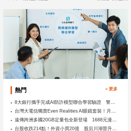
子/
2026/07/14
2026/07/09
感
情
藝
術
／
文
創
／
電
影
推
薦
» 更多
熱門
科
技/
8大銀行攜手完成AI防詐模型聯合學習驗證 警示帳戶準確度提升2倍
遊
戲
台灣大電信獨賣Even Realities AI眼鏡套裝！月付1399元 專案價3990
運
遠傳跨洲多國20GB定量包全新登場 1688元漫遊逾百國家！
動
台股收跌214點！外資小買20億 股后川湖晉升萬金股