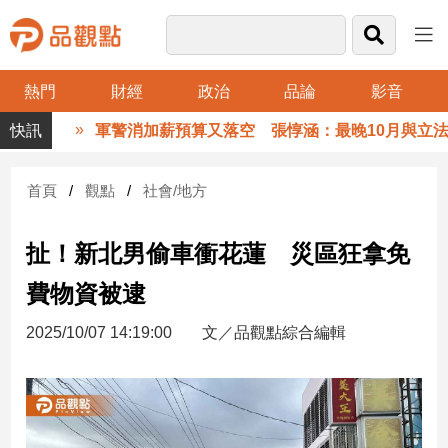
熱門
財經
政治
品論
影音
品
軍警消加薪預算又落空 張惇涵：最晚10月與立法院
觀
點
財
首頁
觀點
社會/地方
經
扯！新北男偷車衝花蓮 災區狂拿免
台
灣
費物資被逮
財
經
2025/10/07 14:19:00
文／品觀點綜合編輯
新
聞
產
經/
股