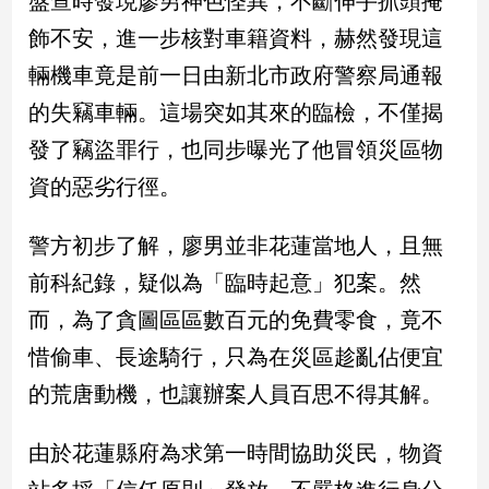
盤查時發現廖男神色怪異，不斷伸手抓頭掩
新
飾不安，進一步核對車籍資料，赫然發現這
冠
病
輛機車竟是前一日由新北市政府警察局通報
毒
專
的失竊車輛。這場突如其來的臨檢，不僅揭
區
發了竊盜罪行，也同步曝光了他冒領災區物
資的惡劣行徑。
南
台
警方初步了解，廖男並非花蓮當地人，且無
灣
前科紀錄，疑似為「臨時起意」犯案。然
觀
而，為了貪圖區區數百元的免費零食，竟不
點
惜偷車、長途騎行，只為在災區趁亂佔便宜
南
的荒唐動機，也讓辦案人員百思不得其解。
台
灣
觀
由於花蓮縣府為求第一時間協助災民，物資
點