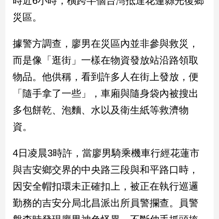
時近6小時，橫跨半個台灣抵達花蓮縣光復鄉
民
災區。
調
國
會
據警方調查，廖男在災區內並非參與救災，
焦
而是像「逛街」一樣在物資發放站沿路領取
點
物品。他供稱，看到許多人在街上發放，便
「隨手拿了一些」，車廂與隨身袋內被搜出
觀
多包餅乾、泡麵、水以及衛生紙等救濟物
點
資。
兩
岸/
4日凌晨3時許，當廖男騎乘機車行經花蓮市
國
際
與吉安鄉交界的中央路三段與和平路口時，
社
因安全帽扣環未正確扣上，被正在執行巡邏
會/
地
勤務的吉安分局北昌派出所員警攔查。員警
方