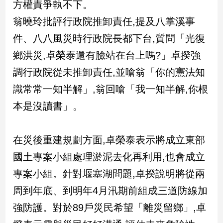
方權責爭執不下。
翁曉玲批評行政院推卸責任,提及八掌溪事
娛
件、八八風災時行政院長都下台,質問「光復
樂
鄉洪災,卓榮泰還有臉站在台上嗎?」卓揆強
娛
樂
調行政院從未推卸責任,並嗆翁「你的憲法知
星
識常常一知半解」,翁回嗆「我一知半解,你根
聞
本是沒讀書」。
流
行/
時
尚
在災後重建規劃方面,卓榮泰表示將成立東部
追
國土專案小組處理淤泥去化再利用,也會成立
星
專案小組。針對堰塞湖問題,卓揆說明將從兩
周到年底、到明年4月汛期前組成三道防線加
生
強防護。對於89戶災民希望「離災留鄉」,卓
活