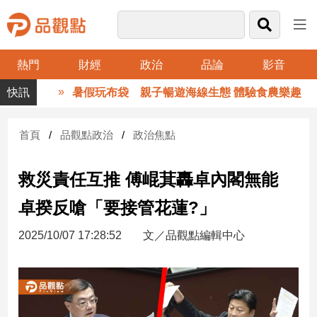
熱門
財經
政治
品論
影音
品
暑假玩布袋 親子暢遊海線生態 體驗食農樂趣
觀
點
財
首頁
品觀點政治
政治焦點
經
救災責任互推 傅崐萁轟卓內閣無能
台
灣
卓揆反嗆「要接管花蓮?」
財
經
2025/10/07 17:28:52
文／品觀點編輯中心
新
聞
產
經/
股