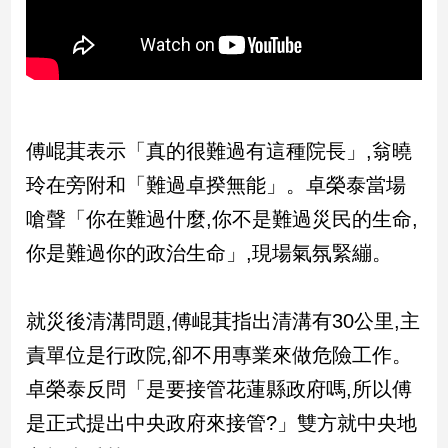
新
冠
病
毒
專
區
傅崐萁表示「真的很難過有這種院長」,翁曉
玲在旁附和「難過卓揆無能」。卓榮泰當場
南
台
嗆聲「你在難過什麼,你不是難過災民的生命,
灣
你是難過你的政治生命」,現場氣氛緊繃。
觀
點
就災後清溝問題,傅崐萁指出清溝有30公里,主
南
責單位是行政院,卻不用專業來做危險工作。
台
灣
卓榮泰反問「是要接管花蓮縣政府嗎,所以傅
觀
是正式提出中央政府來接管?」雙方就中央地
點