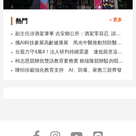
寵
物
Pet
» 更多
熱門
副主任涉酒駕肇事 吉安鄉公所：酒駕零容忍 請辭獲准
影
攜AI科技參展高齡健康展 馬光中醫推動預防醫學迎接長壽新經濟
音
台股力守4萬4！法人研判持續震盪 逢低留意這些族群
專
區
柯志恩競辦批雙語教育要務實 賴瑞隆競辦駁勿唱衰高雄
陳怡珍籲強化教育支持 AI、防毒、家教三箭齊發
合
作
媒
體
投
稿