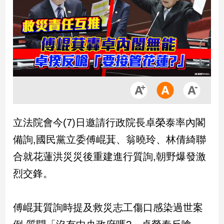
市
房
地
產
品
觀
點
政
立法院會今(7)日邀請行政院長卓榮泰率內閣
治
備詢,國民黨立委傅崐萁、翁曉玲、林倩綺聯
政
合就花蓮洪災災後重建進行質詢,朝野爆發激
治
烈交鋒。
焦
點
品
傅崐萁質詢時提及救災志工傷口感染過世案
觀
點