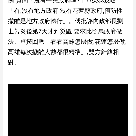
例,質問「沒有中央政府嗎?」卓榮泰反嗆
民
「有,沒有地方政府,沒有花蓮縣政府,預防性
調
國
撤離是地方政府執行」。傅批評內政部長劉
會
世芳災後第7天才到災區,要求比照馬政府做
焦
點
法。卓揆回應「看看高雄怎麼做,花蓮怎麼做,
高雄每次撤離人數都很精準」,雙方針鋒相
觀
對。
點
兩
岸/
國
際
社
會/
地
方