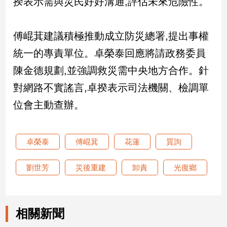
揆表示需與災民好好溝通,評估未來危險性。
建
築/
室
傅崐萁建議積極推動成立防災總署,提出事權
內
統一的專責單位。卓榮泰回應將請政務委員
設
計
陳金德規劃,並強調救災需中央地方合作。針
旅
對網路不實謠言,卓揆表示司法機關、檢調單
遊/
美
位會主動查辦。
食
星
座/
卓榮泰
傅崐萁
花蓮
質詢
命
理
劉世芳
災後重建
卸責
光復鄉
消
費
健
相關新聞
康/
親