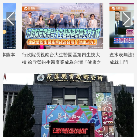
子/
感
情
藝
術
／
文
創
行政院長視察台大生醫園區第四生技大
查水表無法源？王鴻
／
樓 徐欣瑩盼生醫產業成為台灣「健康之
成就上門
電
2026/07/30
光」
影
2026/07/31
推
薦
科
技/
遊
戲
運
動