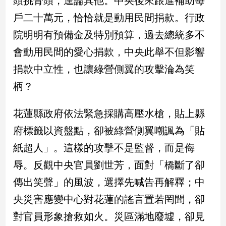
頭挑骨頭，遑論其他。中央後來跟進補助每
新
戶二十萬元，恰恰就是動用民間捐款。行政
冠
病
院明明有預備金及特別預算，過去總統多不
毒
專
會動用民間的愛心捐款，中央此舉不但影響
區
捐款中立性，也讓綠營側翼的攻擊淪為笑
柄？
南
台
花蓮縣政府依法緊急採購高壓水槍，貼上縣
灣
府標籤以資盤點，卻被綠營側翼嘲諷為「貼
觀
紙超人」。這樣的攻擊不是監督，而是侮
點
辱。反觀中央官員劉世芳，面對「橋斷了卻
南
傳出笑聲」的風波，選擇先喊告再解釋；中
台
灣
央災害應變中心對花蓮的謠言置若罔聞，卻
觀
點
對官員形象搶救如火。災區滿地廢墟，卻見