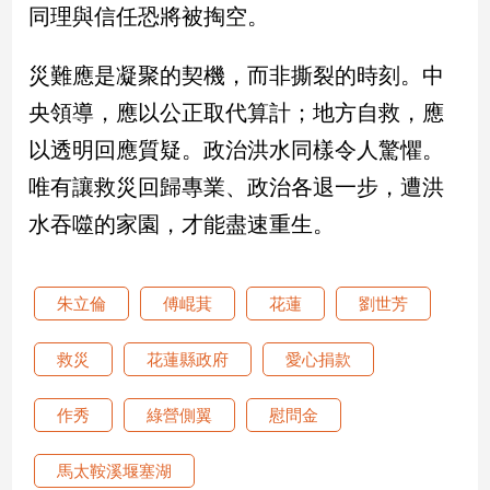
同理與信任恐將被掏空。
建
築/
災難應是凝聚的契機，而非撕裂的時刻。中
室
內
央領導，應以公正取代算計；地方自救，應
設
計
以透明回應質疑。政治洪水同樣令人驚懼。
旅
唯有讓救災回歸專業、政治各退一步，遭洪
遊/
水吞噬的家園，才能盡速重生。
美
食
星
朱立倫
傅崐萁
花蓮
劉世芳
座/
命
理
救災
花蓮縣政府
愛心捐款
消
費
作秀
綠營側翼
慰問金
健
康/
馬太鞍溪堰塞湖
親