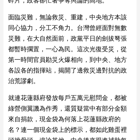
碎片，政客卻忙著爭奪輿論的高地。
民
調
面臨災難，無論救災、重建，中央地方本該
國
會
同心協力，分工不角力。台灣曾經面對無數
焦
災難，在大自然面前，政黨平日的劍拔弩張
點
都暫時擱置，一心為民。這次光復受災，從
第一時間官員勘災火爆相向，到中央、地方
觀
各設各的指揮站，揭開了邊救災邊對抗的政
點
治荒謬劇。
兩
岸/
就連花蓮縣府發放每戶五萬元慰問金，都被
國
際
綠營側翼譏為作秀，還質疑當中有部分金額
社
來自捐款，現金袋為何落上花蓮縣政府的
會/
地
名？連一個現金袋上的標示，都如此雞蛋裡
方