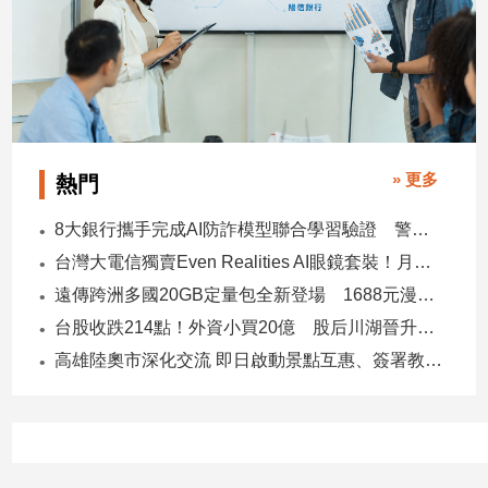
寵
物
Pet
影
音
» 更多
熱門
專
區
8大銀行攜手完成AI防詐模型聯合學習驗證 警示帳戶準確度提升2倍
台灣大電信獨賣Even Realities AI眼鏡套裝！月付1399元 專案價3990
合
遠傳跨洲多國20GB定量包全新登場 1688元漫遊逾百國家！
作
台股收跌214點！外資小買20億 股后川湖晉升萬金股
媒
高雄陸奧市深化交流 即日啟動景點互惠、簽署教育合作MOU
體
投
稿