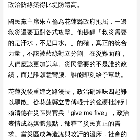
政治防線築得比堤防還高。
娛
國民黨主席朱立倫為花蓮縣政府抱屈，一邊
樂
救災還要面對各式攻擊。他提醒「救災需要
娛
的是汗水，不是口水。」的確，真正的統合
樂
星
力量，不該被藍綠對立分割。在災難面前，
聞
人們應該更加謙卑。災民需要的不是誰的政
流
行/
績，而是誰願意彎腰、誰能即刻給予幫助。
時
尚
花蓮災後重建之路漫長，政治硝煙味四起難
追
以驅散。從花蓮縣立委傅崐萁的強硬批評到
星
賴清德在災區與官兵「give me five」，政治
表情成為媒體焦點，稀釋了災民真正的需
生
求。當災區成為造謠與攻訐的溫床，社會的
活