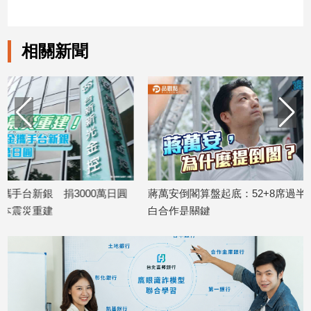
子/
感
情
相關新聞
藝
術
／
文
創
／
電
影
推
蔣萬安倒閣算盤起底：52+8席過半，藍
熊本7.1地震 玉山金
薦
白合作是關鍵
災後重建
科
2026/07/30
2026/07/29
技/
遊
戲
運
動