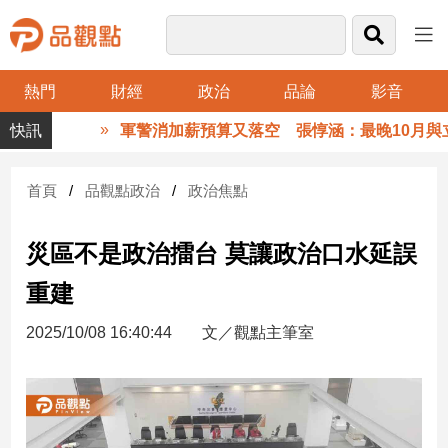
熱門
財經
政治
品論
影音
品
軍警消加薪預算又落空 張惇涵：最晚10月與立法
觀
點
財
首頁
品觀點政治
政治焦點
經
災區不是政治擂台 莫讓政治口水延誤
台
灣
重建
財
經
2025/10/08 16:40:44
文／觀點主筆室
新
聞
產
經/
股