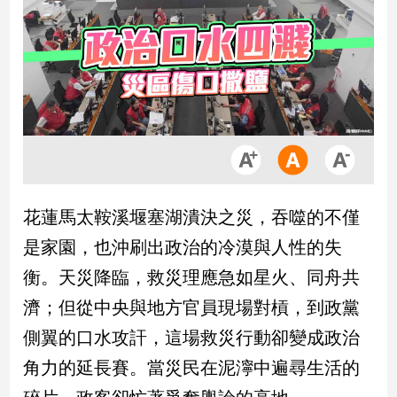
市
房
地
產
品
觀
點
政
花蓮馬太鞍溪堰塞湖潰決之災，吞噬的不僅
治
是家園，也沖刷出政治的冷漠與人性的失
政
衡。天災降臨，救災理應急如星火、同舟共
治
濟；但從中央與地方官員現場對槓，到政黨
焦
點
側翼的口水攻訐，這場救災行動卻變成政治
品
角力的延長賽。當災民在泥濘中遍尋生活的
觀
點