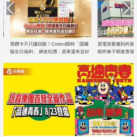
建
築/
室
內
設
計
黑鑽卡不只賺回饋！Costco限時「隱藏
買電視要搬到外面停車
旅
版生日福利」 網友狂讚：原來還有這好
能把車子開進賣場嗎？
遊/
2026/07/16
康！
美
2026/07/20
食
星
座/
命
理
消
費
健
康/
親