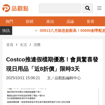
熱門
財經
政治
品論
影音
品
還
00913八月除息創新高！00690創季配息以
觀
點
財
首頁
生活
消費
經
Costco推連假檔期優惠！會員驚喜發
台
灣
現日用品「近8折價」限時3天
財
經
2025/10/11 15:06:21
文／品觀點編輯中心
新
聞
產
經/
股