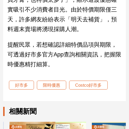
實吸引不少消費者目光。由於特價期限僅三
娛
天，許多網友紛紛表示「明天去補貨」，預
樂
料週末賣場將湧現採購人潮。
娛
樂
提醒民眾，若想確認詳細特價品項與期限，
星
聞
可透過好市多官方App查詢相關資訊，把握限
流
時優惠精打細算。
行/
時
尚
好市多
限時優惠
Costco好市多
追
星
相關新聞
生
活