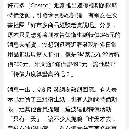
民
好市多（Costco）近期推出連假檔期的限時
調
特價活動，引發會員熱烈討論。有網友在臉
國
會
書社團「好市多商品經驗老實說吧」分享，
焦
原本只是想趁著朋友告知衛生紙特價345元的
點
消息去補貨，沒想到逛著逛著發現許多日常
用品都出現驚人折扣，像是3M菜瓜布22片特
觀
價250元、牙周適4條僅需495元，讓他驚呼
點
「特價力度算蠻高的吧？」
兩
岸/
消息一出，立刻引發網友熱烈回應。有人表
國
際
示已經買了三組衛生紙，也有人詢問特價期
社
限，經其他會員提醒，這波連假特價活動
會/
地
「只有三天」，讓不少人扼腕「昨天才去，
方
竟然有連假特價」。還有網友分享更多優惠