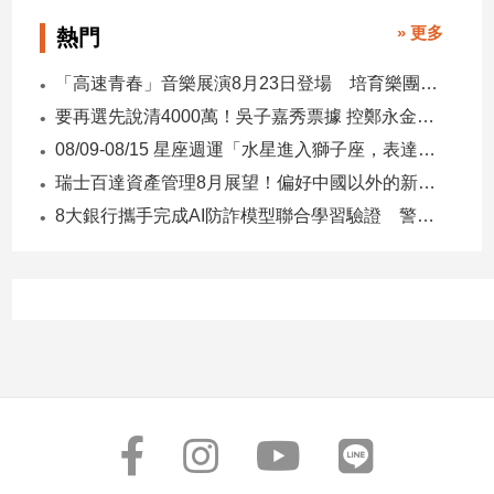
子/
» 更多
熱門
感
情
「高速青春」音樂展演8月23日登場 培育樂團發表新作接力開唱
藝
要再選先說清4000萬！吳子嘉秀票據 控鄭永金為鄭朝方2018選縣長籌錢至今未還
術
／
08/09-08/15 星座週運「水星進入獅子座，表達力、自信與創意提升」
文
瑞士百達資產管理8月展望！偏好中國以外的新興市場 看好這些產業
創
／
8大銀行攜手完成AI防詐模型聯合學習驗證 警示帳戶準確度提升2倍
電
影
推
薦
科
技/
遊
戲
運
動