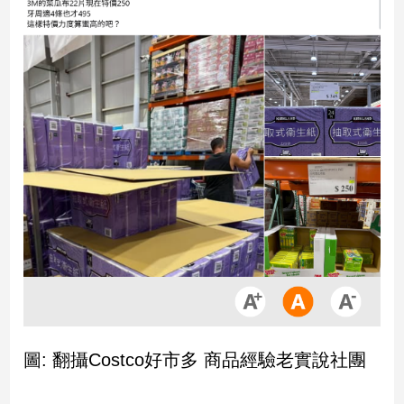
市
房
地
產
品
觀
點
政
治
政
治
焦
點
品
圖: 翻攝Costco好市多 商品經驗老實說社團
觀
點