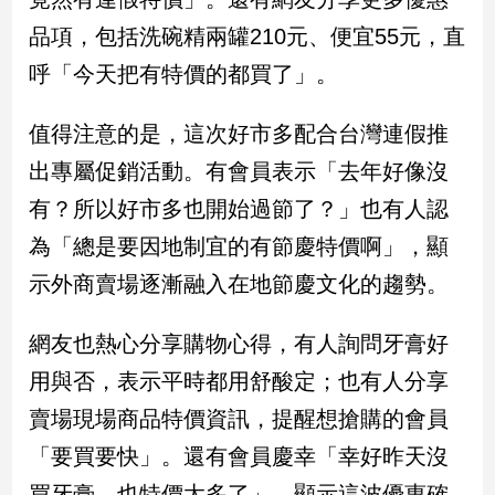
新
品項，包括洗碗精兩罐210元、便宜55元，直
冠
病
呼「今天把有特價的都買了」。
毒
專
區
值得注意的是，這次好市多配合台灣連假推
出專屬促銷活動。有會員表示「去年好像沒
有？所以好市多也開始過節了？」也有人認
南
台
為「總是要因地制宜的有節慶特價啊」，顯
灣
示外商賣場逐漸融入在地節慶文化的趨勢。
觀
點
網友也熱心分享購物心得，有人詢問牙膏好
南
用與否，表示平時都用舒酸定；也有人分享
台
賣場現場商品特價資訊，提醒想搶購的會員
灣
觀
「要買要快」。還有會員慶幸「幸好昨天沒
點
買牙膏，也特價太多了」，顯示這波優惠確