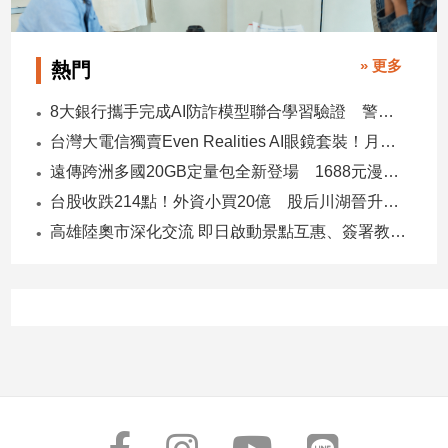
寵
物
Pet
» 更多
熱門
8大銀行攜手完成AI防詐模型聯合學習驗證 警示帳戶準確度提升2倍
影
台灣大電信獨賣Even Realities AI眼鏡套裝！月付1399元 專案價3990
音
遠傳跨洲多國20GB定量包全新登場 1688元漫遊逾百國家！
專
區
台股收跌214點！外資小買20億 股后川湖晉升萬金股
高雄陸奧市深化交流 即日啟動景點互惠、簽署教育合作MOU
合
作
媒
體
投
稿