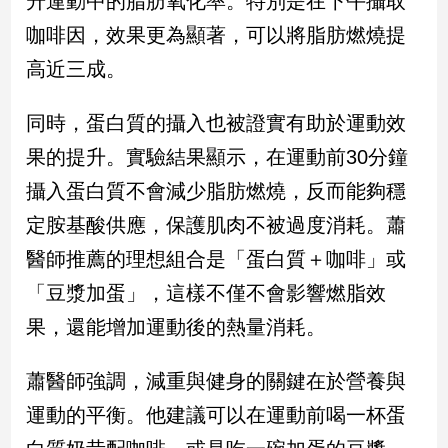
升運動中的脂肪氧化率。特別是在下午攝取
新
咖啡因，效果更為顯著，可以將脂肪燃燒提
冠
病
高近三成。
毒
專
區
同時，蛋白質的攝入也被證實有助於運動效
果的提升。實驗結果顯示，在運動前30分鐘
攝入蛋白質不會減少脂肪燃燒，反而能夠穩
南
台
定胺基酸供應，保護肌肉不被過度消耗。蕭
灣
醫師推薦的理想組合是「蛋白質＋咖啡」或
觀
「豆漿加蛋」，這樣不僅不會影響燃脂效
點
果，還能增加運動後的熱量消耗。
南
台
蕭醫師強調，減重與健身的關鍵在於營養與
灣
觀
運動的平衡。他建議可以在運動前喝一杯蛋
點