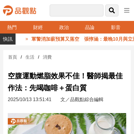
熱門
財經
政治
品論
影音
品
軍警消加薪預算又落空 張惇涵：最晚10月與立法
觀
點
財
首頁
生活
消費
經
空腹運動燃脂效果不佳！醫師揭最佳
台
灣
作法：先喝咖啡＋蛋白質
財
經
2025/10/13 13:51:41
文／品觀點綜合編輯
新
聞
產
經/
股