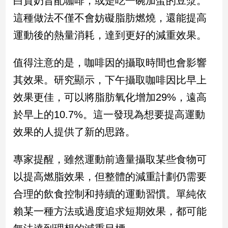
白質奶昔配咖啡，或是吃一碗加蛋的豆漿。
這種做法不僅不會妨礙脂肪燃燒，還能提高
娛
運動後的熱量消耗，達到更好的減重效果。
樂
值得注意的是，咖啡因的攝取時間也會影響
娛
樂
其效果。研究顯示，下午攝取咖啡因比早上
星
聞
效果更佳，可以將脂肪氧化增加29%，遠高
流
於早上的10.7%。這一發現為想要提高運動
行/
效果的人提供了新的思路。
時
尚
追
專家提醒，雖然運動前適量攝取某些食物可
星
以提高燃脂效果，但整體的減重計劃仍需要
合理的飲食控制和持續的運動習慣。單純依
生
賴某一種方法或過度追求短期效果，都可能
活