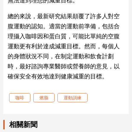
無法達到理想的減重目標。
建
築/
總的來說，最新研究結果顛覆了許多人對空
室
腹運動的認知。適當的運動前準備，包括合
內
設
理攝入咖啡因和蛋白質，可能比單純的空腹
計
運動更有利於達成減重目標。然而，每個人
旅
遊/
的身體狀況不同，在制定運動和飲食計劃
美
時，最好諮詢專業醫師或營養師的意見，以
食
確保安全有效地達到健康減重的目標。
星
座/
命
理
咖啡
燃脂
運動訓練
消
費
健
相關新聞
康/
親