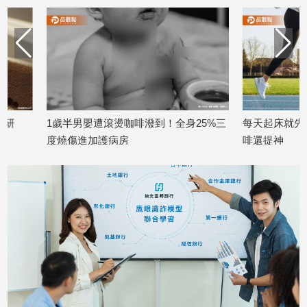
子/
感
情
藝
術
／
文
創
1歲半男嬰遭滾燙咖啡潑到！全身25%三
每天起床就先跳50！
／
度燒傷進加護病房
啡還提神
電
2026/06/16
2026/05/19
影
推
薦
科
技/
遊
戲
運
動