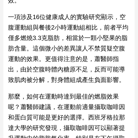
效。
民
調
一項涉及16位健康成人的實驗研究顯示，空
國
會
腹運動組與餐後2小時運動組相比，前者平均
焦
僅多燃燒3.3克脂肪，相當於一顆小堅果的脂
點
肪含量。這個微小的差異讓人不禁質疑空腹
運動的效果。更值得注意的是，蕭醫師指
觀
出，由於空腹時體內糖原不足，反而可能導
點
致肌肉被分解，對身體組成產生負面影響。
兩
岸/
那麼，如何在運動時達到最佳的燃脂效果
國
際
呢？蕭醫師建議，在運動前適量攝取咖啡因
社
和蛋白質可能是更好的選擇。西班牙格拉那
會/
地
達大學的研究發現，攝取咖啡因可以顯著提
方