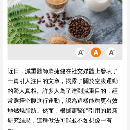
市
房
地
產
品
觀
點
政
近日，減重醫師蕭捷健在社交媒體上發表了
治
一篇引人注目的文章，揭露了關於空腹運動
政
的驚人真相。許多人為了達到減重目的，經
治
常選擇空腹進行運動，認為這樣能夠更有效
焦
點
地燃燒脂肪。然而，根據蕭醫師引用的最新
品
研究結果，這種做法可能並不如想像中有
觀
點