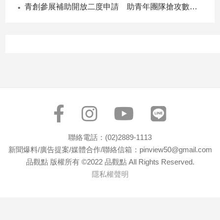
青創參展補助開放二度申請 助青年團隊搶攻數位轉型商機
子/
感
情
藝
術
／
文
創
／
電
影
推
聯絡電話：(02)2889-1113
薦
新聞爆料/廣告提案/媒體合作/聯絡信箱：pinview50@gmail.com
科
品觀點 版權所有 ©2022 品觀點 All Rights Reserved.
技/
遊
隱私權聲明
戲
運
動