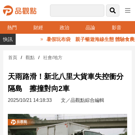
熱門
財經
政治
品論
影音
品
暑假玩布袋 親子暢遊海線生態 體驗食農樂
觀
點
財
首頁
觀點
社會/地方
經
天雨路滑！新北八里大貨車失控衝分
台
灣
隔島 擦撞對向2車
財
經
2025/10/21 14:18:33
文／品觀點綜合編輯
新
聞
產
經/
股