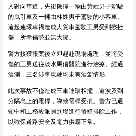
民
入對向車道，先後擦撞一輛由黃姓男子駕駛
調
的曳引車及一輛由林姓男子駕駛的小客車。
國
會
這起連環車禍造成大貨車駕駛王男受到擦挫
焦
傷，所幸傷勢並無大礙。
點
警方接獲報案後立即趕赴現場處理，並將受
觀
傷的王男送往淡水馬偕醫院進行治療。經過
點
酒測，三名涉事駕駛均未有酒駕情形。
兩
岸/
此次事故不僅造成三車連環相撞，還波及到
國
分隔島上的電桿，導致電桿受損。警方已通
際
知中和工務段派員到場進行修繕排除工作，
社
會/
以確保道路安全及電力供應正常。
地
方