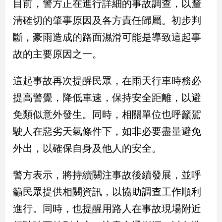
目前，警方正在進行詳細的事故調查，以釐
新
冠
清確切的肇事原因及各方責任歸屬。初步判
病
斷，豪雨造成的路面濕滑可能是導致這起事
毒
專
故的主要原因之一。
區
這起事故再次提醒民眾，在雨天行車時務必
南
提高警覺，降低車速，保持安全距離，以避
台
免類似意外發生。同時，相關單位也呼籲駕
灣
駛人在惡劣天氣條件下，如非必要盡量避免
觀
點
外出，以確保自身及他人的安全。
南
警方表示，將持續關注事故後續發展，並呼
台
灣
籲民眾提供相關資訊，以協助調查工作順利
觀
進行。同時，也提醒用路人在事故現場附近
點