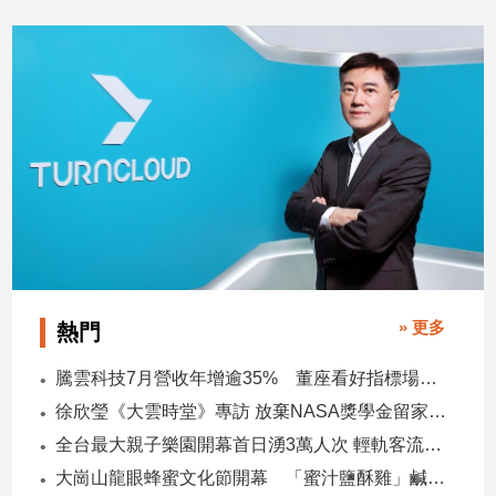
2026/07/31
2026/07/30
建
築/
室
內
設
計
旅
遊/
美
食
星
座/
» 更多
熱門
命
理
騰雲科技7月營收年增逾35% 董座看好指標場域複製動能
消
徐欣瑩《大雲時堂》專訪 放棄NASA獎學金留家鄉 主張雙AI治縣讓城市更科技更有愛
費
全台最大親子樂園開幕首日湧3萬人次 輕軌客流增20倍
健
康/
大崗山龍眼蜂蜜文化節開幕 「蜜汁鹽酥雞」鹹甜跨界搶話題
親