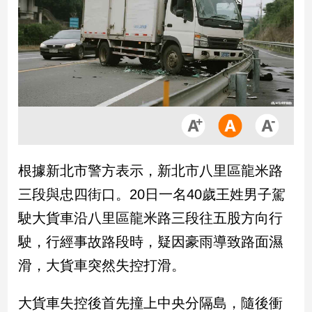
市
房
地
產
品
觀
點
政
根據新北市警方表示，新北市八里區龍米路
治
三段與忠四街口。20日一名40歲王姓男子駕
政
駛大貨車沿八里區龍米路三段往五股方向行
治
駛，行經事故路段時，疑因豪雨導致路面濕
焦
點
滑，大貨車突然失控打滑。
品
觀
大貨車失控後首先撞上中央分隔島，隨後衝
點