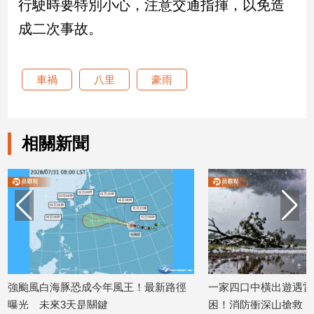
行駛時要特別小心，注意交通指揮，以免造
成二次事故。
娛
樂
車禍
八里
豪雨
娛
樂
星
聞
相關新聞
流
行/
時
尚
追
星
生
強颱風白海豚恐成今年風王！最新路徑
一家四口中橫出遊遇雷
活
曝光 未來3天是關鍵
困！消防衝深山搶救