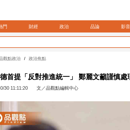
熱門
財經
政治
品論
影
品觀點政治
政治焦點
德首提「反對推進統一」 鄭麗文籲謹慎處
0/30 11:11:20
文／品觀點編輯中心