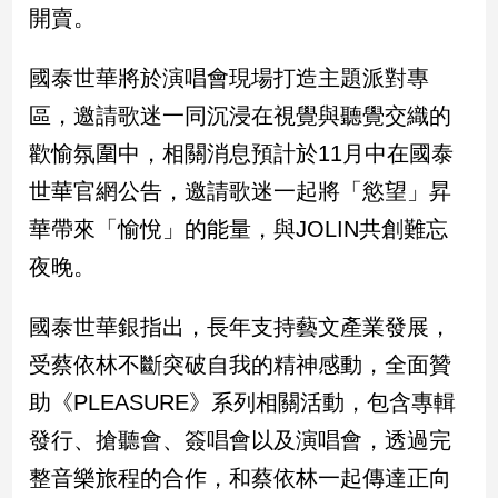
新
開賣。
冠
病
國泰世華將於演唱會現場打造主題派對專
毒
專
區，邀請歌迷一同沉浸在視覺與聽覺交織的
區
歡愉氛圍中，相關消息預計於11月中在國泰
世華官網公告，邀請歌迷一起將「慾望」昇
南
華帶來「愉悅」的能量，與JOLIN共創難忘
台
夜晚。
灣
觀
國泰世華銀指出，長年支持藝文產業發展，
點
受蔡依林不斷突破自我的精神感動，全面贊
南
助《PLEASURE》系列相關活動，包含專輯
台
灣
發行、搶聽會、簽唱會以及演唱會，透過完
觀
點
整音樂旅程的合作，和蔡依林一起傳達正向