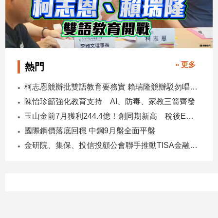
寵
物
Pet
影
» 更多
熱門
音
專
柯志恩競辦批雙語教育要務實 賴瑞隆競辦駁勿唱衰高雄
區
陳怡珍籲強化教育支持 AI、防毒、家教三箭齊發
玉山金前7月獲利244.4億！創同期新高 稅後EPS自結1.51元
合
國際鋼價落底回穩 中鋼9月盤全面平盤
作
金研院、集保、投信投顧公會聯手推動TISA金融教育 將辦150場宣講
媒
體
投
稿