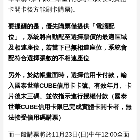
民
卡開卡後方能刷卡購票)。
調
國
要提醒的是，優先購票僅提供「電腦配
會
焦
位」，系統將自動配至選擇票價的最適區域
點
及相連座位，若當下已無相連座位，系統會
配符合選擇張數的不相連座位
觀
點
另外，於結帳畫面時，選擇信用卡付款，輸
兩
入國泰世華CUBE信用卡卡號、有效年月、卡
岸/
片後末三碼、並依指示進行授權付款（國泰
國
際
世華CUBE信用卡限已完成實體卡開卡者，無
社
法接受信用碼購票）
會/
地
而一般購票將於11月23日(日)中午12:00全面
方