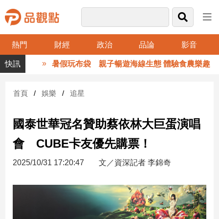
熱門
財經
政治
品論
影音
品
暑假玩布袋 親子暢遊海線生態 體驗食農樂趣
觀
點
財
首頁
娛樂
追星
經
國泰世華冠名贊助蔡依林大巨蛋演唱
台
灣
會 CUBE卡友優先購票！
財
經
2025/10/31 17:20:47
文／資深記者 李錦奇
新
聞
產
經/
股