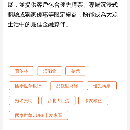
展，並提供客戶包含優先購票、專屬沉浸式
建
築/
體驗或獨家優惠等限定權益，盼能成為大眾
室
生活中的最佳金融夥伴。
內
設
計
旅
遊/
美
食
蔡依林
演唱會
搶票
星
座/
國泰世華銀行
品觀點財經
優先購票
命
理
冠名贊助
台北大巨蛋
卡友權益
消
費
國泰世華CUBE卡友專區
健
康/
親