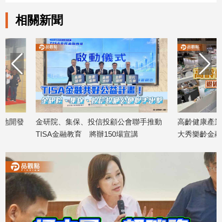
子/
相關新聞
感
情
藝
術
／
文
創
／
電
影
金研院、集保、投信投顧公會聯手推動
高齡健康產業博覽會
推
TISA金融教育 將辦150場宣講
大秀樂齡金融服務！
薦
2026/08/07
2026/08/07
科
技/
遊
戲
運
動