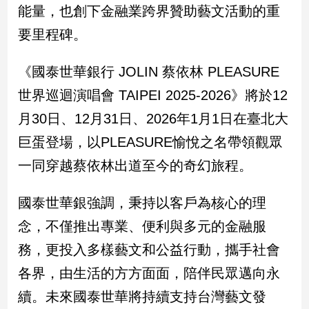
能量，也創下金融業跨界贊助藝文活動的重
要里程碑。
娛
樂
《國泰世華銀行 JOLIN 蔡依林 PLEASURE
娛
世界巡迴演唱會 TAIPEI 2025-2026》將於12
樂
星
月30日、12月31日、2026年1月1日在臺北大
聞
巨蛋登場，以PLEASURE愉悅之名帶領觀眾
流
行/
一同穿越蔡依林出道至今的奇幻旅程。
時
尚
國泰世華銀強調，秉持以客戶為核心的理
追
念，不僅推出專業、便利與多元的金融服
星
務，更投入多樣藝文和公益行動，攜手社會
各界，由生活的方方面面，陪伴民眾邁向永
生
續。未來國泰世華將持續支持台灣藝文發
活