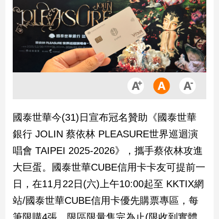
市
房
地
產
品
觀
點
政
國泰世華今(31)日宣布冠名贊助《國泰世華
治
銀行 JOLIN 蔡依林 PLEASURE世界巡迴演
政
唱會 TAIPEI 2025-2026》，攜手蔡依林攻進
治
大巨蛋。國泰世華CUBE信用卡卡友可提前一
焦
點
日，在11月22日(六)上午10:00起至 KKTIX網
品
站/國泰世華CUBE信用卡優先購票專區，每
觀
點
筆限購4張，限區限量售完為止(限收到實體