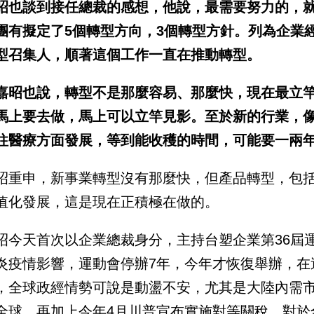
昭也談到接任總裁的感想，他說，最需要努力的，
團有擬定了5個轉型方向，3個轉型方針。列為企業
型召集人，順著這個工作一直在推動轉型。
嘉昭也說，轉型不是那麼容易、那麼快，現在最立
馬上要去做，馬上可以立竿見影。至於新的行業，
往醫療方面發展，等到能收穫的時間，可能要一兩
昭重申，新事業轉型沒有那麼快，但產品轉型，包
值化發展，這是現在正積極在做的。
昭今天首次以企業總裁身分，主持台塑企業第36屆
炎疫情影響，運動會停辦7年，今年才恢復舉辦，在
，全球政經情勢可說是動盪不安，尤其是大陸內需
全球，再加上今年4月川普宣布實施對等關稅，對於