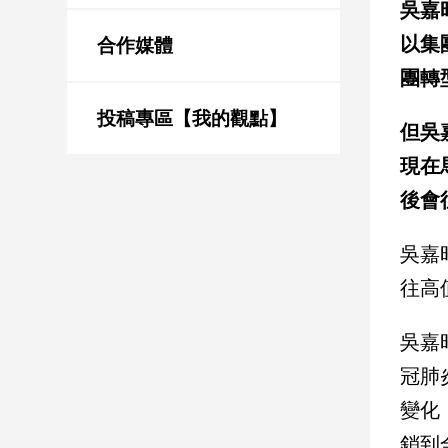
吳嘉
新
冠
以集
合作媒體
病
毒
團轉
專
區
投稿專區【我的觀點】
但吳
現在
南
後會
台
灣
吳嘉
觀
往高
點
南
吳嘉
台
冠肺
灣
觀
變化
點
銷到