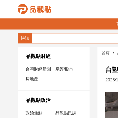
品
觀
點
財
首頁
經
品觀點財經
台
台塑
台灣財經新聞
產經/股市
灣
財
房地產
2025/1
經
新
聞
品觀點政治
產
經/
政治焦點
品觀點民調
股