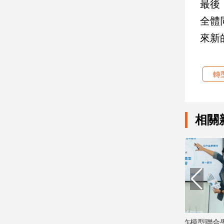
最後
子/
感
全體
情
來新
藝
術
／
轉
文
創
／
電
相關
影
推
薦
科
技/
遊
戲
運
動
融壽險業
8大銀行攜手完成AI防詐模型聯合學習驗
瑞士百達資