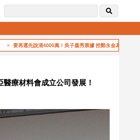
音
選先說清4000萬！吳子嘉秀票據 控鄭永金為鄭朝方2018選縣
南亞醫療材料會成立公司發展！