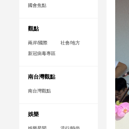
市
國會焦點
房
地
產
觀點
兩岸/國際
社會/地方
品
觀
新冠病毒專區
點
政
治
南台灣觀點
政
南台灣觀點
治
焦
點
娛樂
品
觀
點
娛樂星聞
流行/時尚