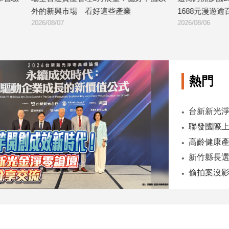
場 看好這些產業
1688元漫遊逾百國家！
2026/08/06
熱門
台新新光淨
高齡健康
新竹縣長
偷拍案沒影