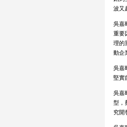
波又
娛
樂
吳嘉
重要
娛
樂
理的
星
聞
動企
流
行/
吳嘉
時
堅實
尚
追
吳嘉
星
型，
究開
生
活