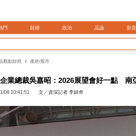
熱門
財經
政治
品論
影
要再
品觀點財經
產經/股市
企業總裁吳嘉昭：2026展望會好一點 
1/08 10:41:51
文／資深記者 李錦奇