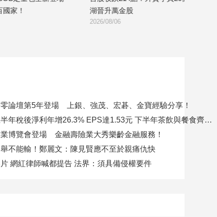
湖晉升萬金股
台消費最高回饋4
2026/08/06
2026/08/06
零論壇第5年登場 上銀、強茂、宏碁、金寶經驗分享！
聯發國際上半年稅後淨利年增26.3% EPS達1.53元 下半年茶飲與餐食齊發 營運可望逐季上升
產業博覽會登場 金融壽險業大秀樂齡金融服務！
選舉不能輸！鄭麗文：陳見賢應不至於親痛仇快
片 網紅律師喊都提告 法界：須具備侵權要件