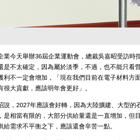
企業今天舉辦36屆企業運動會，總裁吳嘉昭受訪時
還是不太確定，因為屬於淡季，不過，也不能只看
獲利不一定會增加，「現在我們目前在電子材料方
有很大貢獻，應該明年會更好」。
昭說，2027年應該會好轉，因為大陸擴建、大型
，是相當有限的，大部分供給量還是一直增加，但
供給需求不平衡之下，應該還會辛苦一點。