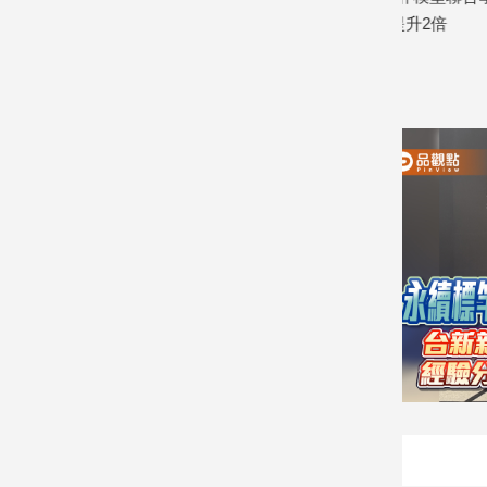
寵
證 警示帳戶準確度提升2倍
外的新興市
物
2026/08/06
2026/08/07
Pet
影
音
專
區
合
作
媒
體
投
稿