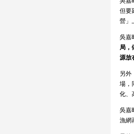
吳嘉
建
但要
築/
營」
室
內
設
吳嘉
計
局，
旅
遊/
源放
美
食
另外
星
座/
場，
命
化、
理
消
吳嘉
費
漁網
健
康/
親