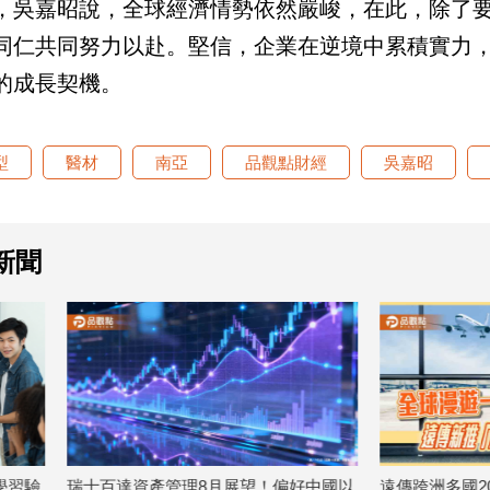
，吳嘉昭說，全球經濟情勢依然嚴峻，在此，除了
同仁共同努力以赴。堅信，企業在逆境中累積實力
的成長契機。
型
醫材
南亞
品觀點財經
吳嘉昭
新聞
產管理8月展望！偏好中國以
遠傳跨洲多國20GB定量包全新登