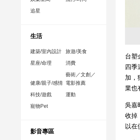
民
調
追星
國
會
焦
生活
點
建築/室內設計
旅遊/美食
台塑
觀
星座/命理
消費
四季
點
藝術／文創／
加，
健康/親子/感情
電影推薦
兩
業也
岸/
科技/遊戲
運動
國
吳嘉
際
寵物Pet
社
收掉
會/
以在
地
影音專區
方