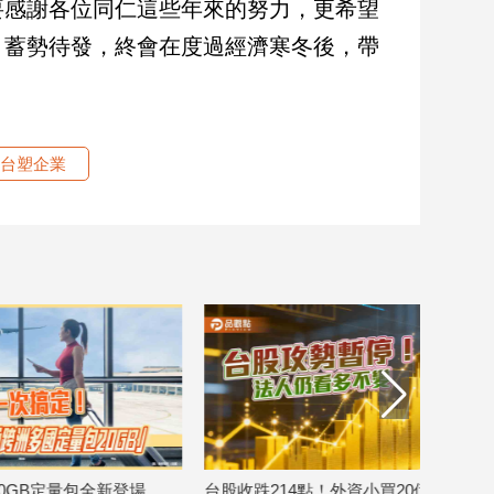
要感謝各位同仁這些年來的努力，更希望
，蓄勢待發，終會在度過經濟寒冬後，帶
台塑企業
場
台股收跌214點！外資小買20億 股后川
美國運通耀金卡