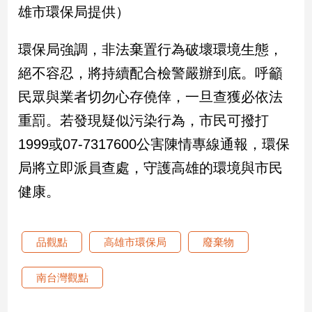
雄市環保局提供）
建
築/
環保局強調，非法棄置行為破壞環境生態，
室
內
絕不容忍，將持續配合檢警嚴辦到底。呼籲
設
計
民眾與業者切勿心存僥倖，一旦查獲必依法
旅
重罰。若發現疑似污染行為，市民可撥打
遊/
1999或07-7317600公害陳情專線通報，環保
美
食
局將立即派員查處，守護高雄的環境與市民
星
健康。
座/
命
理
品觀點
高雄市環保局
廢棄物
消
費
南台灣觀點
健
康/
親