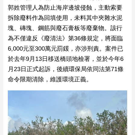
新
郭姓管理人為防止海岸邊坡侵蝕，主動索要
冠
病
拆除廢料作為回填使用，未料其中夾雜水泥
毒
塊、磚塊、鋼筋與廢石膏板等廢棄物。該行
專
區
為不僅違反《廢清法》第36條規定，將面臨
6,000元至300萬元罰鍰，亦涉刑責。案件已
南
於去年9月13日移送橋頭地檢署，並於今年6
台
月23日正式起訴，後續環保局依同法第71條
灣
命令限期清除，維護環境正義。
觀
點
南
台
灣
觀
點