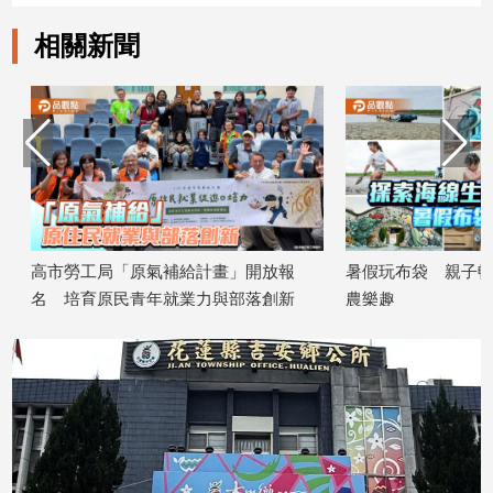
子/
相關新聞
感
情
藝
術
／
文
創
／
電
影
高市勞工局「原氣補給計畫」開放報
暑假玩布袋 親子暢遊
推
名 培育原民青年就業力與部落創新
農樂趣
薦
2026/08/07
2026/08/07
科
技/
遊
戲
運
動