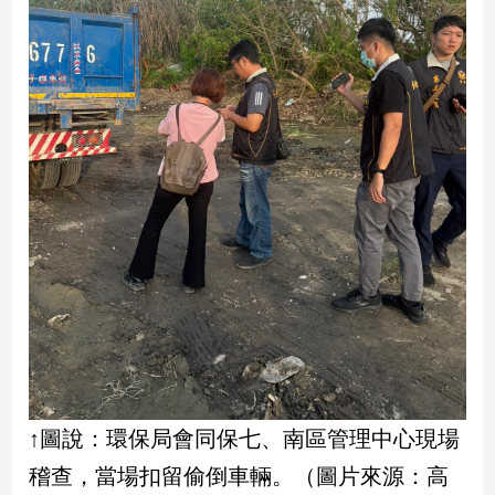
娛
樂
娛
樂
星
聞
流
行/
時
尚
追
星
↑圖說：環保局會同保七、南區管理中心現場
生
稽查，當場扣留偷倒車輛。（圖片來源：高
活