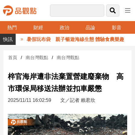
熱門
財經
政治
品論
影音
品
暑假玩布袋 親子暢遊海線生態 體驗食農樂趣
觀
點
財
首頁
南台灣觀點
南台灣觀點
經
梓官海岸遭非法棄置營建廢棄物 高
台
灣
市環保局移送法辦並扣車嚴懲
財
經
2025/11/11 16:02:59
文／記者 賴君欣
新
聞
產
經/
股