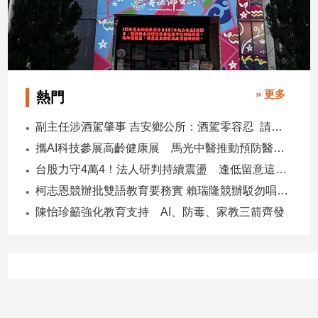
寵
物
Pet
影
» 更多
熱門
音
專
副主任涉酒駕肇事 吉安鄉公所：酒駕零容忍 請辭獲准
區
攜AI科技參展高齡健康展 馬光中醫推動預防醫學迎接長壽新經濟
台股力守4萬4！法人研判持續震盪 逢低留意這些族群
合
柯志恩競辦批雙語教育要務實 賴瑞隆競辦駁勿唱衰高雄
作
陳怡珍籲強化教育支持 AI、防毒、家教三箭齊發
媒
體
投
稿