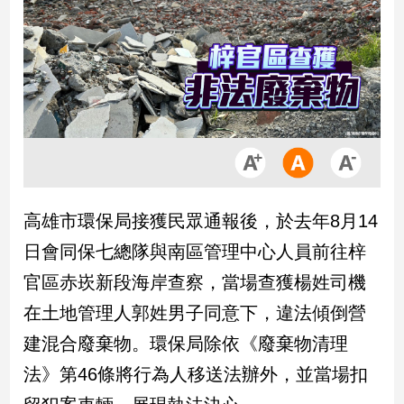
市
房
地
產
品
觀
點
政
高雄市環保局接獲民眾通報後，於去年8月14
治
日會同保七總隊與南區管理中心人員前往梓
政
官區赤崁新段海岸查察，當場查獲楊姓司機
治
在土地管理人郭姓男子同意下，違法傾倒營
焦
點
建混合廢棄物。環保局除依《廢棄物清理
品
法》第46條將行為人移送法辦外，並當場扣
觀
點