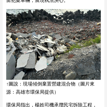
留犯案車輛，展現執法決心。
民
調
國
會
焦
點
觀
點
兩
岸/
國
際
↑圖說：現場傾倒棄置營建混合物（圖片來
社
源：高雄市環保局提供）
會/
地
方
環保局指出，楊姓司機承攬民宅拆除工程，