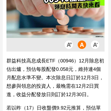
市
房
地
產
品
觀
點
政
群益科技高息成長ETF（00946）12月除息初
治
估出爐，預估每股配發0.058元，維持連4個
政
月配息水準不變。本次除息日訂於12月3日，
治
想參與領息的投資人，最晚需在12月2日買
焦
點
進，收益分配發放日則訂於12月30日。
品
觀
若以昨（17）日收盤價9.92元推算，預估單
點