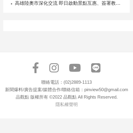
高雄陸奧市深化交流 即日啟動景點互惠、簽署教育合作MOU
建
築/
室
內
設
計
旅
遊/
美
食
星
聯絡電話：(02)2889-1113
座/
命
新聞爆料/廣告提案/媒體合作/聯絡信箱：pinview50@gmail.com
理
品觀點 版權所有 ©2022 品觀點 All Rights Reserved.
消
隱私權聲明
費
健
康/
親