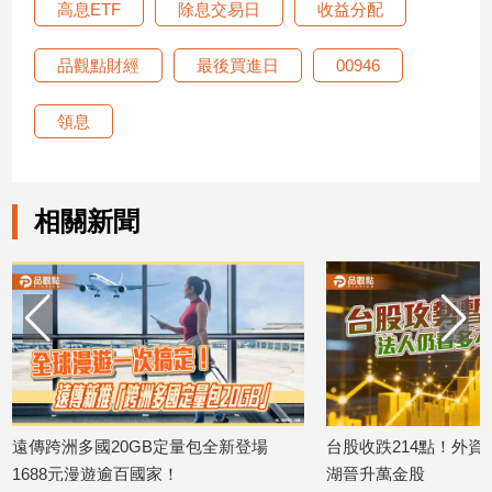
高息ETF
除息交易日
收益分配
新
冠
病
品觀點財經
最後買進日
00946
毒
專
領息
區
南
相關新聞
台
灣
觀
點
南
台
灣
觀
遠傳跨洲多國20GB定量包全新登場
台股收跌214點！外資
點
1688元漫遊逾百國家！
湖晉升萬金股