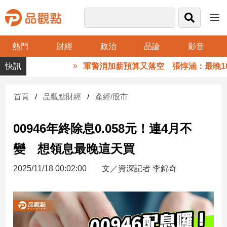
熱門
財經
政治
品論
影音
品
軍警消加薪預算又落空 張惇涵：最晚10
觀
點
財
首頁
品觀點財經
產經/股市
經
00946年終除息0.058元！連4月不
台
灣
變 想領息最晚這天買
財
經
2025/11/18 00:02:00
文／資深記者 李錦奇
新
聞
產
經/
股