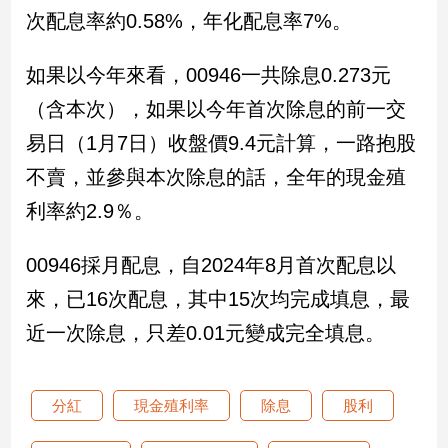
民
次配息率約0.58%，年化配息率7%。
調
國
如果以今年來看，00946一共除息0.273元
會
焦
（含本次），如果以今年首次除息的前一交
點
易日（1月7日）收盤價9.4元計算，一路抱股
不賣，並參與本次除息的話，全年的現金殖
觀
利率約2.9％。
點
00946採月配息，自2024年8月首次配息以
兩
岸/
來，已16次配息，其中15次均完成填息，最
國
近一次除息，只差0.01元變成完全填息。
際
社
會/
分紅
現金殖利率
除息
股利
地
方