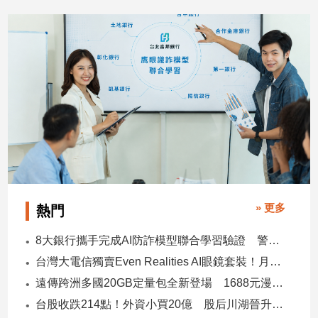
2026/08/06
2026/08/06
娛
樂
娛
樂
星
聞
流
行/
時
尚
» 更多
熱門
追
星
8大銀行攜手完成AI防詐模型聯合學習驗證 警示帳戶準確度提升2倍
台灣大電信獨賣Even Realities AI眼鏡套裝！月付1399元 專案價3990
遠傳跨洲多國20GB定量包全新登場 1688元漫遊逾百國家！
生
台股收跌214點！外資小買20億 股后川湖晉升萬金股
活