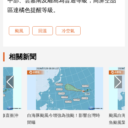
中部、雲嘉南及離島為普通等級；高屏空品
建
區達橘色提醒等級。
築/
室
內
颱風
回溫
冷空氣
設
計
旅
遊/
相關新聞
美
食
星
座/
命
理
消
費
健
白海豚颱風今增強為強颱！影響台灣時
颱風白海豚本週狂增
康/
間曝
魚颱風緊跟在後
親