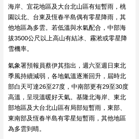
民
海岸、宜花地區及大台北山區有短暫雨，桃
調
園以北、台東及恆春半島偶有零星降雨，其
國
會
他地區為多雲。若低溫與水氣配合，中部海
焦
拔3500公尺以上高山有結冰、霧淞或零星降
點
雪機率。
觀
氣象署預報員蔡伊其指出，週六至週日東北
點
季風持續減弱，各地氣溫逐漸回升，屆時北
兩
部白天可達26至27度，中南部更有29至30度
岸/
高溫，呈現溫暖好天氣。基隆北海岸、東北
國
際
部地區及大台北山區有局部短暫雨，東部、
社
東南部及恆春半島有零星短暫雨，其他地區
會/
地
為多雲到晴。
方