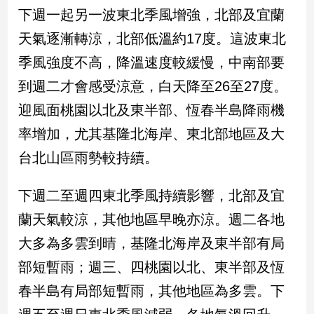
新
下週一起另一波東北季風增強，北部及宜蘭
冠
天氣逐漸轉涼，北部低溫約17度。這波東北
病
毒
季風強度不高，降溫速度較緩慢，中南部要
專
區
到週二才會感受涼意，白天降至26至27度。
迎風面桃園以北及東半部、恆春半島降雨機
率增加，尤其基隆北海岸、東北部地區及大
南
台
台北山區雨勢較持續。
灣
觀
下週二至週四東北季風持續影響，北部及宜
點
蘭天氣較涼，其他地區早晚亦涼。週二各地
南
大多為多雲到晴，基隆北海岸及東半部有局
台
部短暫雨；週三、四桃園以北、東半部及恆
灣
觀
春半島有局部短暫雨，其他地區為多雲。下
點