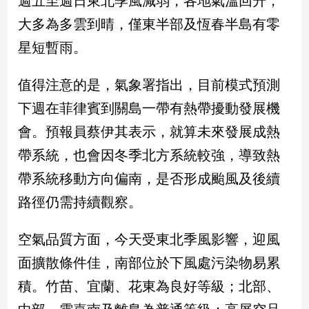
週五至週日東北季風減弱，各地氣溫回升，
大多為多雲到晴，僅東半部及恆春半島有零
娛
星短暫雨。
樂
值得注意的是，氣象署指出，目前模式預測
娛
樂
下週在菲律賓到關島一帶有熱帶擾動發展機
星
聞
會。預報員蔡伊其表示，就算未來發展成熱
流
帶系統，也會因冬季北方系統較強，導致熱
行/
帶系統移動方向偏南，是否形成颱風及後續
時
尚
路徑仍需持續觀察。
追
星
空氣品質方面，今天受東北季風影響，迎風
面擴散條件佳，南部位於下風處污染物易累
生
積。竹苗、宜蘭、花東為良好等級；北部、
活