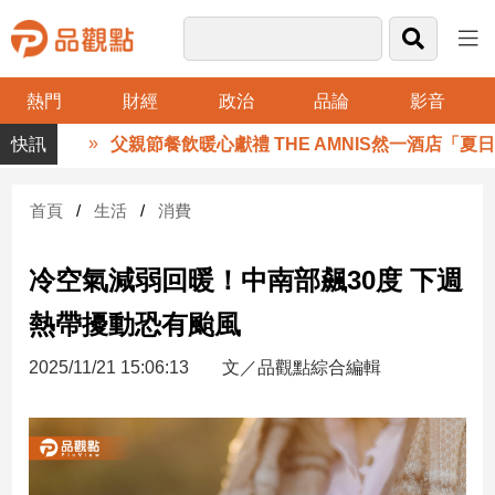
熱門
財經
政治
品論
影音
品
父親節餐飲暖心獻禮 THE AMNIS然一酒店「夏日藏
觀
點
財
首頁
生活
消費
經
冷空氣減弱回暖！中南部飆30度 下週
台
灣
熱帶擾動恐有颱風
財
經
2025/11/21 15:06:13
文／品觀點綜合編輯
新
聞
產
經/
股