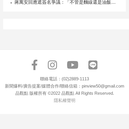
蔣萬安回應遮簽名爭議：「不管是麵線還是油飯，我都很喜歡」
寵
物
Pet
影
音
專
區
合
聯絡電話：(02)2889-1113
作
新聞爆料/廣告提案/媒體合作/聯絡信箱：pinview50@gmail.com
媒
品觀點 版權所有 ©2022 品觀點 All Rights Reserved.
體
隱私權聲明
投
稿