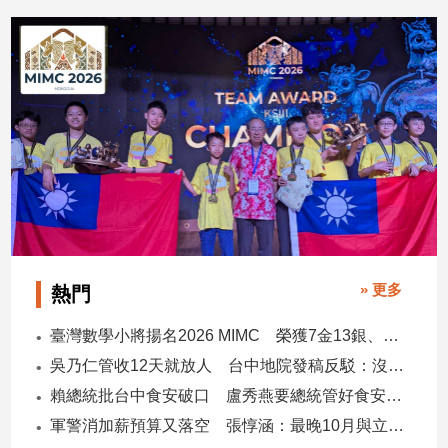
2026/07/29
2026/07/28
子/
感
情
藝
術
／
文
創
／
電
影
推
薦
» 更多
熱門
科
技/
臺灣數學小將揚名2026 MIMC​ 榮獲7金13銀、13銅1佳作
遊
吳乃仁管收12天就放人 台中地院發稿反駁：沒有司法雙標
戲
賴總統批台中食安破口 盧秀燕要總統管好食安 蔣萬安搬2014「食安即國安」打臉
運
軍警消加薪預算又落空 張惇涵：最晚10月與立法院溝通
動