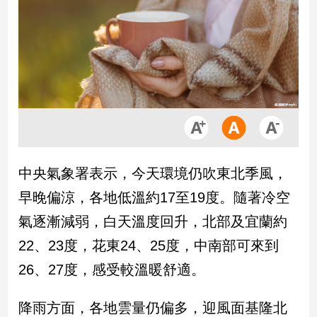
市
房
地
產
品
觀
點
政
中央氣象署表示，今天環境仍吹東北季風，
治
早晚偏涼，各地低溫約17至19度。隨著冷空
政
氣逐漸減弱，白天溫度回升，北部及宜蘭約
治
22、23度，花東24、25度，中南部可來到
焦
點
26、27度，感受較溫暖舒適。
品
觀
降雨方面，各地雲量仍偏多，迎風面基隆北
點