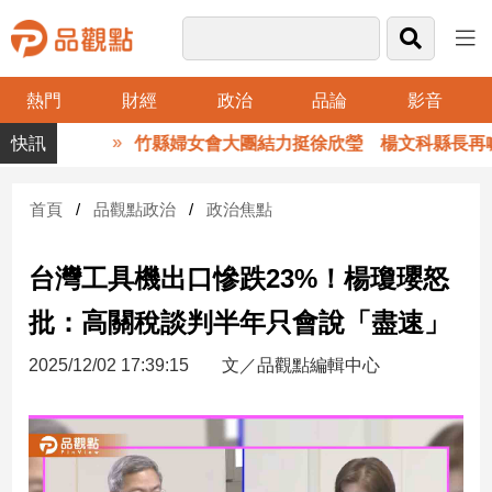
熱門
財經
政治
品論
影音
品
竹縣婦女會大團結力挺徐欣瑩 楊文科縣長再喊
觀
點
財
首頁
品觀點政治
政治焦點
經
台灣工具機出口慘跌23%！楊瓊瓔怒
台
灣
批：高關稅談判半年只會說「盡速」
財
經
2025/12/02 17:39:15
文／品觀點編輯中心
新
聞
產
經/
股