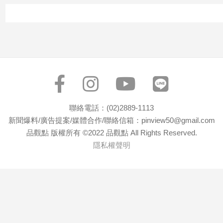
寵
物
Pet
影
音
專
區
聯絡電話：(02)2889-1113
新聞爆料/廣告提案/媒體合作/聯絡信箱：pinview50@gmail.com
品觀點 版權所有 ©2022 品觀點 All Rights Reserved.
合
隱私權聲明
作
媒
體
投
稿