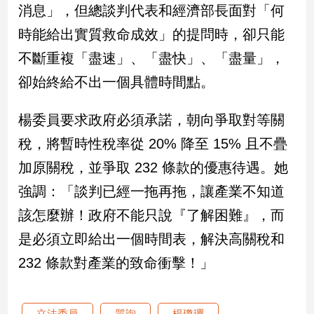
消息」，但總談判代表和經濟部長面對「何
時能給出實質救命成效」的提問時，卻只能
娛
樂
不斷重複「盡速」、「盡快」、「盡量」，
卻始終給不出一個具體時間點。
娛
樂
星
楊委員要求政府必須承諾，朝向爭取對等關
聞
稅，將暫時性稅率從 20% 降至 15% 且不疊
流
行/
加原關稅，並爭取 232 條款的優惠待遇。她
時
強調：「談判已經一拖再拖，讓產業不知道
尚
該怎麼辦！政府不能只說『了解困難』，而
追
星
是必須立即給出一個時間表，解決高關稅和
232 條款對產業的致命衝擊！」
生
活
立法委員
質詢
楊瓊瓔