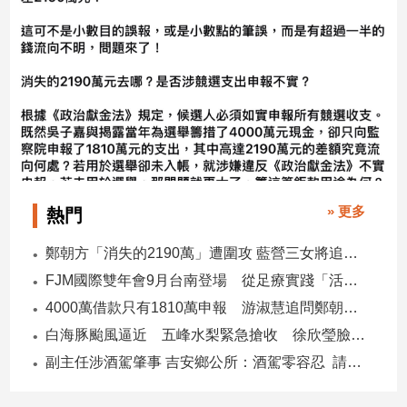
子/
感
情
藝
術
／
文
創
／
電
» 更多
熱門
影
推
鄭朝方「消失的2190萬」遭圍攻 藍營三女將追金流 拿出還款證明
薦
FJM國際雙年會9月台南登場 從足療實踐「活出愛」
科
技/
4000萬借款只有1810萬申報 游淑慧追問鄭朝方：2190萬差額去哪了
遊
白海豚颱風逼近 五峰水梨緊急搶收 徐欣瑩臉書急呼「搶救五峰水梨」
戲
副主任涉酒駕肇事 吉安鄉公所：酒駕零容忍 請辭獲准
運
動