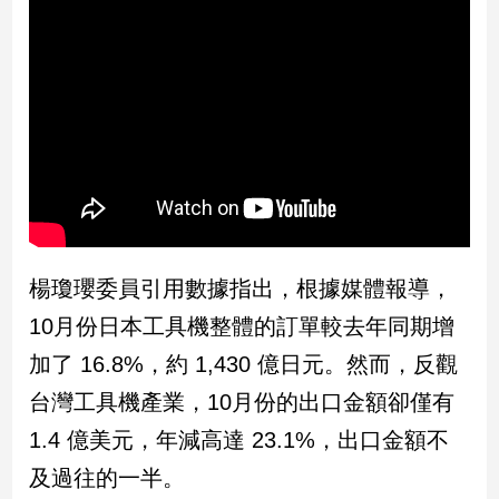
民
調
國
會
焦
點
觀
點
楊瓊瓔委員引用數據指出，根據媒體報導，
兩
10月份日本工具機整體的訂單較去年同期增
岸/
國
加了 16.8%，約 1,430 億日元。然而，反觀
際
台灣工具機產業，10月份的出口金額卻僅有
社
會/
1.4 億美元，年減高達 23.1%，出口金額不
地
及過往的一半。
方