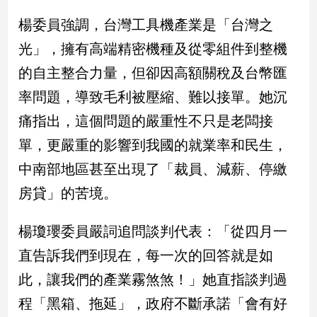
新
冠
楊委員強調，台灣工具機產業是「台灣之
病
光」，擁有高端精密機種及從零組件到整機
毒
專
的自主整合力量，但卻因高額關稅及台幣匯
區
率問題，導致毛利被壓縮、難以接單。她沉
痛指出，這個問題的嚴重性不只是老闆接
南
單，更嚴重的影響到我國的就業率和民生，
台
中南部地區甚至出現了「裁員、減薪、停繳
灣
觀
房貸」的苦境。
點
楊瓊瓔委員嚴詞追問談判代表：「從四月一
南
直告訴我們到現在，每一次的回答就是如
台
灣
此，讓我們的產業霧煞煞！」她直指談判過
觀
點
程「黑箱、拖延」，政府不斷承諾「會有好