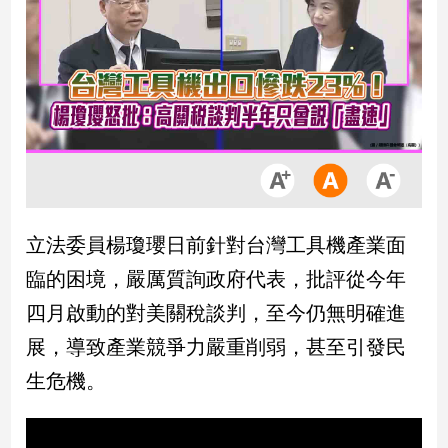
市
房
地
產
品
觀
點
政
立法委員楊瓊瓔日前針對台灣工具機產業面
治
臨的困境，嚴厲質詢政府代表，批評從今年
政
四月啟動的對美關稅談判，至今仍無明確進
治
展，導致產業競爭力嚴重削弱，甚至引發民
焦
點
生危機。
品
觀
點