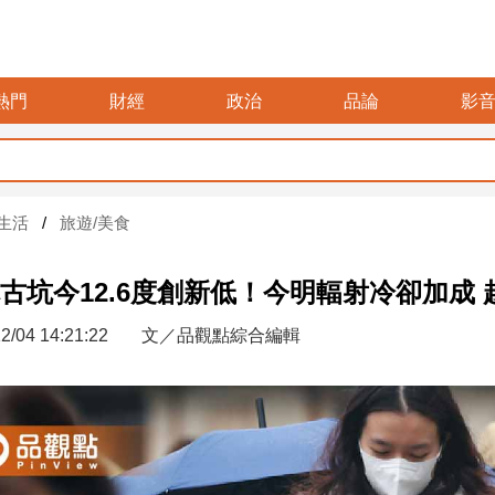
熱門
財經
政治
品論
影
生活
旅遊/美食
古坑今12.6度創新低！今明輻射冷卻加成 
2/04 14:21:22
文／品觀點綜合編輯