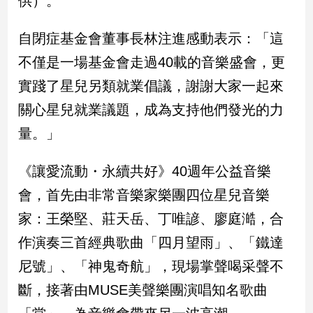
供）。
民
調
自閉症基金會董事長林注進感動表示：「這
國
會
不僅是一場基金會走過40載的音樂盛會，更
焦
實踐了星兒另類就業倡議，謝謝大家一起來
點
關心星兒就業議題，成為支持他們發光的力
量。」
觀
點
《讓愛流動・永續共好》40週年公益音樂
兩
會，首先由非常音樂家樂團四位星兒音樂
岸/
家：王榮堅、莊天岳、丁唯諺、廖庭澔，合
國
際
作演奏三首經典歌曲「四月望雨」、「鐵達
社
尼號」、「神鬼奇航」，現場掌聲喝采聲不
會/
地
斷，接著由MUSE美聲樂團演唱知名歌曲
方