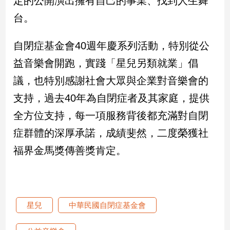
定的公開演出擁有自己的事業、找到人生舞
台。
娛
樂
自閉症基金會40週年慶系列活動，特別從公
益音樂會開跑，實踐「星兒另類就業」倡
娛
樂
議，也特別感謝社會大眾與企業對音樂會的
星
聞
支持，過去40年為自閉症者及其家庭，提供
流
全方位支持，每一項服務背後都充滿對自閉
行/
症群體的深厚承諾，成績斐然，二度榮獲社
時
尚
福界金馬獎傳善獎肯定。
追
星
星兒
中華民國自閉症基金會
生
活