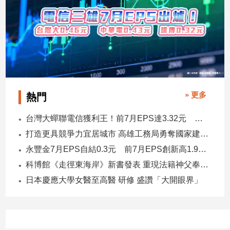
子/
感
情
藝
術
／
文
創
» 更多
熱門
／
電
台灣大蟬聯電信獲利王！前7月EPS達3.32元 中華電3.11、遠傳2.46元
影
推
打造更具競爭力宜居城市 高雄工務局勇奪國家建築界9大獎
薦
永豐金7月EPS自結0.3元 前7月EPS創新高1.96元！
科
科博館《走徑東海岸》新書發表 重現法籍神父奉獻足跡與歷史日記
技/
日本慶應大學女醫至高醫 研修 盛讚「大開眼界」
遊
戲
運
動