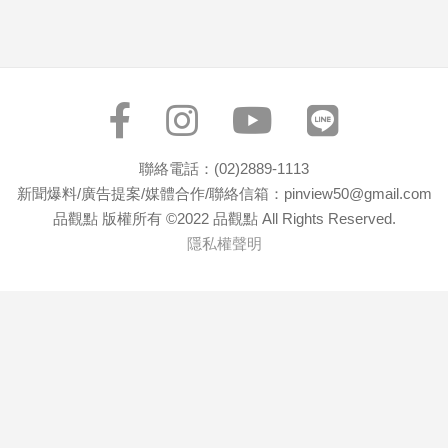
寵
物
Pet
影
音
聯絡電話：(02)2889-1113
專
新聞爆料/廣告提案/媒體合作/聯絡信箱：pinview50@gmail.com
區
品觀點 版權所有 ©2022 品觀點 All Rights Reserved.
隱私權聲明
合
作
媒
體
投
稿