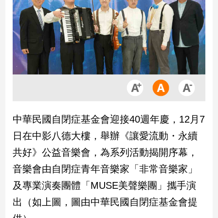
市
房
地
產
品
觀
點
政
中華民國自閉症基金會迎接40週年慶，12月7
治
日在中影八德大樓，舉辦《讓愛流動・永續
政
共好》公益音樂會，為系列活動揭開序幕，
治
音樂會由自閉症青年音樂家「非常音樂家」
焦
點
及專業演奏團體「MUSE美聲樂團」攜手演
品
出（如上圖，圖由中華民國自閉症基金會提
觀
點