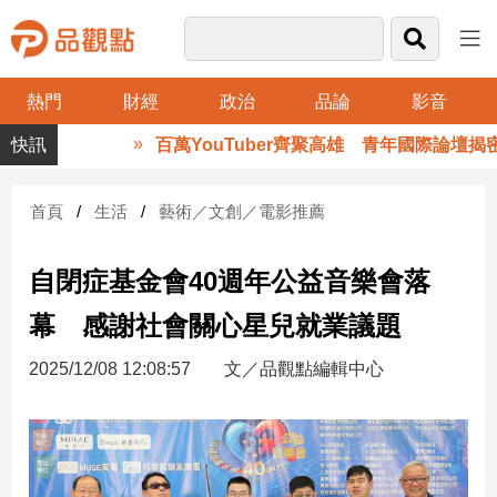
熱門
財經
政治
品論
影音
品
百萬YouTuber齊聚高雄 青年國際論壇揭密
觀
點
財
首頁
生活
藝術／文創／電影推薦
經
自閉症基金會40週年公益音樂會落
台
灣
幕 感謝社會關心星兒就業議題
財
經
2025/12/08 12:08:57
文／品觀點編輯中心
新
聞
產
經/
股