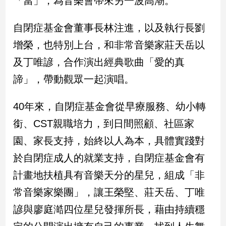
「當」，為音樂會帶來另一波高潮。
新
冠
自閉症基金會董事長林注進，以及執行長劉
病
毒
增榮，也特別上台，和非常音樂家莊天岳以
專
區
及丁唯諺，合作演出經典歌曲「愛的真
諦」，帶動觀眾一起演唱。
南
40年來，自閉症基金會從早療服務、幼小轉
台
銜、CST親職培力，到日間照顧、社區家
灣
觀
園、家長支持，始終以人為本，具體實踐對
點
於自閉症成人的就業支持，自閉症基金會有
南
計畫地扶植具有音樂天分的星兒，組成「非
台
常音樂家樂團」，讓王榮堅、莊天岳、丁唯
灣
觀
諺與廖庭澔四位星兒發揮所長，藉由持續穩
點