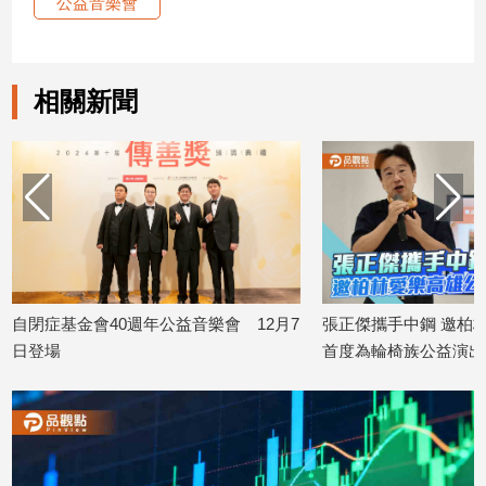
公益音樂會
建
築/
室
相關新聞
內
設
計
旅
遊/
美
食
星
座/
0週年公益音樂會 12月7
張正傑攜手中鋼 邀柏林愛樂12把大提琴
命
理
首度為輪椅族公益演出
2025/07/04
消
費
健
康/
親