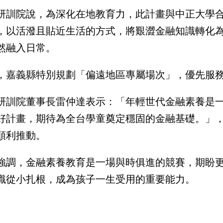
研訓院說，為深化在地教育力，此計畫與中正大學合作
，以活潑且貼近生活的方式，將艱澀金融知識轉化
然融入日常。
，嘉義縣特別規劃「偏遠地區專屬場次」，優先服
研訓院董事長雷仲達表示：「年輕世代金融素養是一項
好計畫，期待為全台學童奠定穩固的金融基礎。」
順利推動。
強調，金融素養教育是一場與時俱進的競賽，期盼
識從小扎根，成為孩子一生受用的重要能力。