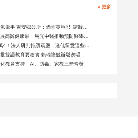
» 更多
副主任涉酒駕肇事 吉安鄉公所：酒駕零容忍 請辭獲准
攜AI科技參展高齡健康展 馬光中醫推動預防醫學迎接長壽新經濟
台股力守4萬4！法人研判持續震盪 逢低留意這些族群
柯志恩競辦批雙語教育要務實 賴瑞隆競辦駁勿唱衰高雄
化教育支持 AI、防毒、家教三箭齊發