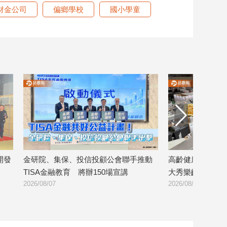
財金公司
偏鄉學校
國小學童
會聯手推動
高齡健康產業博覽會登場 金融壽險業
8大銀行
宣講
大秀樂齡金融服務！
證 警示
2026/08/07
2026/08/0