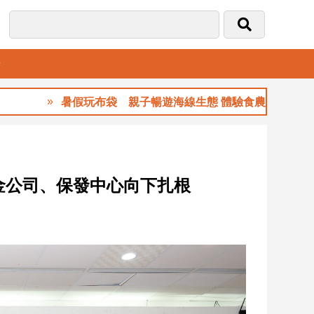
音
暑假玩布袋 親子暢遊海線生態 體驗食農樂趣
金公司、保發中心向下扎根