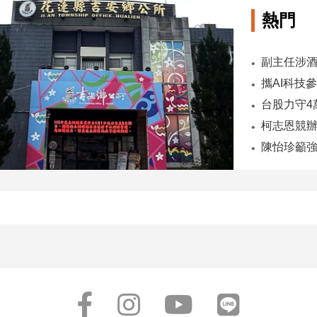
熱門
陳怡珍籲強