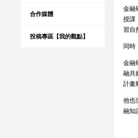
新
金融
冠
合作媒體
病
授課
毒
習自
專
區
投稿專區【我的觀點】
同時
南
金融
台
融共
灣
觀
計畫
點
他也
南
融知
台
灣
觀
點