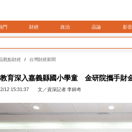
熱門
財經
政治
品論
影
品觀點財經
台灣財經新聞
教育深入嘉義縣國小學童 金研院攜手財
2/12 15:31:37
文／資深記者 李錦奇