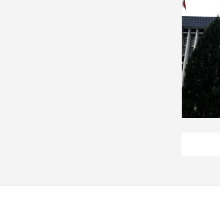
建
築/
室
內
設
計
旅
遊/
美
食
星
座/
命
理
消
費
健
康/
親