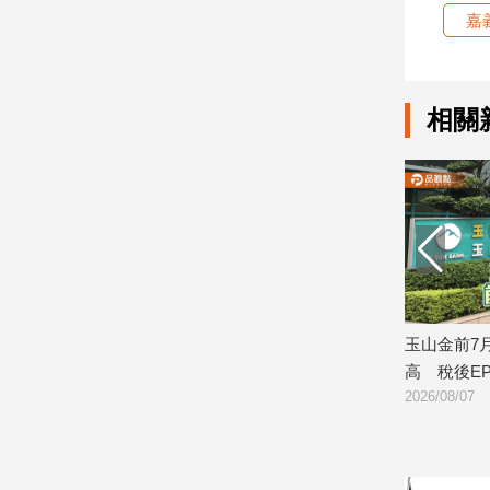
嘉
娛
樂
相關
娛
樂
星
聞
流
行/
時
尚
追
研判持續震盪 逢
玉山金前7月獲利244.4億！創同期新
日
星
高 稅後EPS自結1.51元
案
2026/08/07
202
生
活