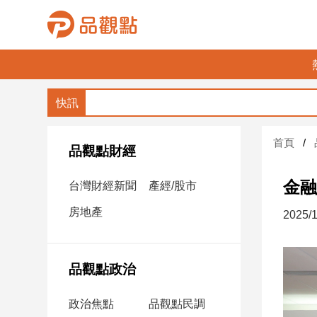
品
觀
點
財
首頁
經
品觀點財經
台
金融
台灣財經新聞
產經/股市
灣
財
房地產
2025/1
經
新
聞
品觀點政治
產
經/
政治焦點
品觀點民調
股