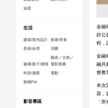
民
調
追星
國
會
焦
金融
生活
點
好公
建築/室內設計
旅遊/美食
程，
觀
星座/命理
消費
點
金融
藝術／文創／
融共
健康/親子/感情
電影推薦
兩
岸/
會教
科技/遊戲
運動
國
際
寵物Pet
本次
社
容，
會/
地
影音專區
「所
方