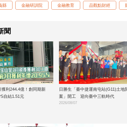
義縣
金融研訓院
金融教育
品觀點財經
新聞
勝生「臺中捷運南屯站(G11)土地開發
金研院、集保、投信投顧公
」開工 迎向臺中三軌時代
TISA金融教育 將辦150場
6/08/07
2026/08/07