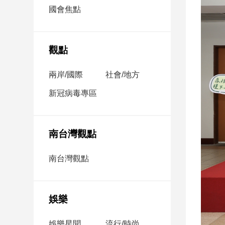
市
國會焦點
房
地
產
觀點
兩岸/國際
社會/地方
品
觀
新冠病毒專區
點
政
治
南台灣觀點
政
南台灣觀點
治
焦
點
娛樂
品
觀
點
娛樂星聞
流行/時尚