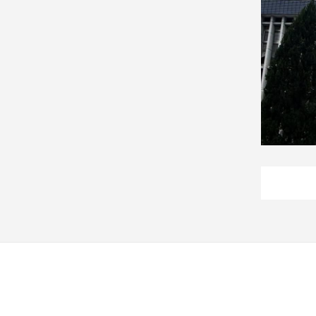
建
築/
室
內
設
計
旅
遊/
美
食
星
座/
命
理
消
費
健
康/
親