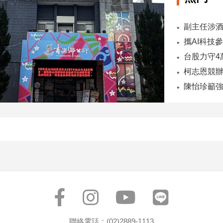
陳怡珍籲強
聯絡電話：(02)2889-1113