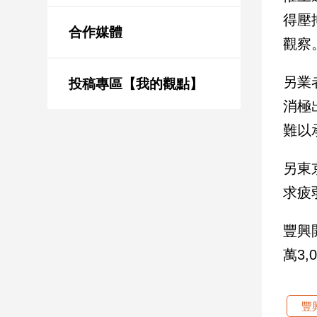
新
得壓
冠
合作媒體
病
觀察
毒
專
另業
區
投稿專區【我的觀點】
消極
難以
南
台
另東
灣
觀
求疲
點
豐興
南
萬3,
台
灣
觀
點
豐