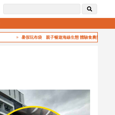
音
暑假玩布袋 親子暢遊海線生態 體驗食農樂趣