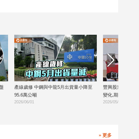
5月出貨量小降至
豐興股東會 董座林大鈞：靈活因應市場
原
2026
變化,期能創造佳績
2026/05/28
» 更多