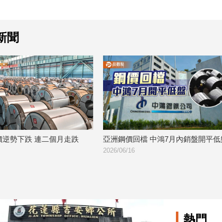
新聞
亞洲鋼價回檔 中鴻7月內銷盤開平低盤
產線歲修 中鋼與中龍
2026/06/16
95.6萬公噸
2026/06/01
熱門