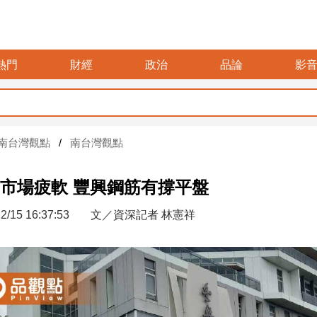
熱門
財經
政治
品論
影
南台灣觀點
南台灣觀點
市場疲軟 豐興鋼筋有撐平盤
2/15 16:37:53
文／資深記者 林憲祥