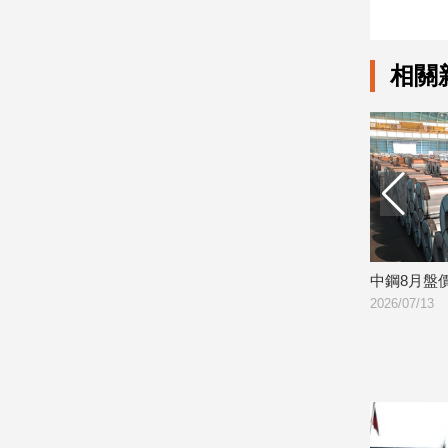
娛
相關
樂
娛
樂
星
聞
流
行/
時
尚
貨破百萬公噸 創2年半
中鋼8月盤價逆勢下跌 連二個月走跌
2026/07/13
追
星
生
活