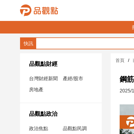
品
觀
點
財
首頁
經
品觀點財經
台
鋼筋
台灣財經新聞
產經/股市
灣
財
房地產
2025/1
經
新
聞
品觀點政治
產
經/
政治焦點
品觀點民調
股