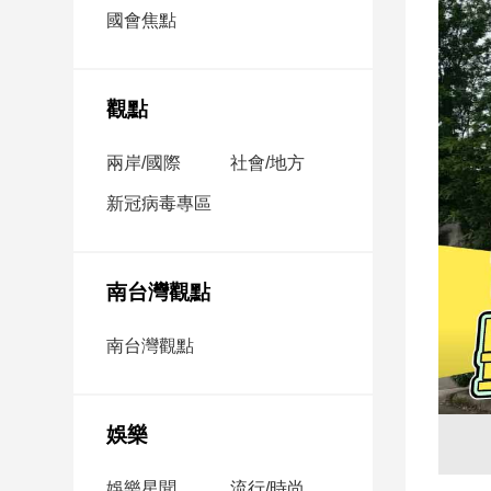
市
國會焦點
房
地
產
觀點
兩岸/國際
社會/地方
品
觀
新冠病毒專區
點
政
治
南台灣觀點
政
南台灣觀點
治
焦
點
娛樂
品
觀
點
娛樂星聞
流行/時尚