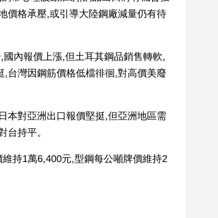
地價格承壓,或引導大陸鋼廠減量仍有待
,國內報價上漲,但土耳其鋼品銷售轉軟,
,台灣因鋼筋價格低檔徘徊,對高價美廢
日本對亞洲出口報價堅挺,但亞洲地區需
本對台持平。
維持1萬6,400元,型鋼每公噸牌價維持2