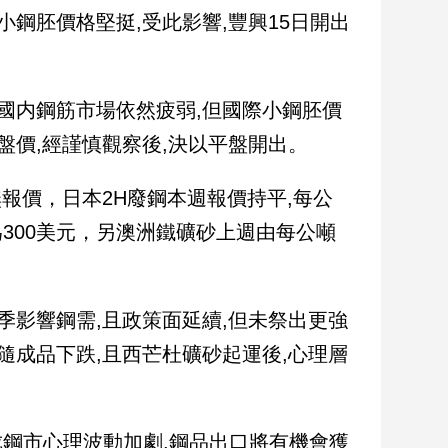
小鋼胚價格堅挺,受此影響,豐興15日開出
。
國内鋼筋市場依然疲弱,但國際小鋼胚價
盤價,經謹慎觀察後,決以平盤開出。
無報價，日本2H廢鋼本週報價持平,每公
為300美元，另澳洲鐵礦砂上週由每公噸
季影響鋼需,且政策面延續,但未祭出更強
隨成品下跌,且西芒杜礦砂起運後,心理層
成鋼市心理波動加劇,鋼品出口將有機會獲