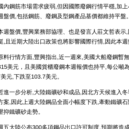
國內鋼筋市場需求疲弱,但因國際廢鋼行情平穩,加上
週盤價,包括鋼筋、廢鋼及型鋼產品基價都維持平盤
本週盤價,豐興業務部協理、也是發言人莊文哲表示,
挺,且近期大陸出口政策也將影響國際行情,因此本週
原料行情方面,豐興指出,近一週來,美國大船廢鋼暫
315美元，且美國貨櫃廢鋼本週報價也持平,每公噸
.7美元,下跌至103.7美元。
哲進一步分析,大陸鐵礦砂和成品,因北方天候進入冬
方案,因此上週大陸鋼品全面小幅度下跌,牽動鐵礦石
壓抑鐵礦砂走勢。
週五大陸公布300多項鋼品出口許可制度,預期將造