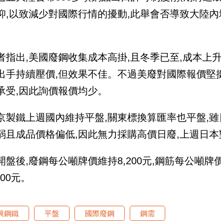
抑,以致減少對國際行情的擾動,此舉會否導致大陸內
。
者指出,美國廢鋼收集成本高掛,且冬季已至,成本上升
出手持續壓價,但效果不佳。不過美廢對國際報價堅挺
承受,因此詢價報價均少。
京製鐵上週國內維持平盤,關東標換算匯率也平盤,雖
弱且成品價格偏低,因此無力採購高價日廢,上週日
開盤後,廢鋼每公噸牌價維持8,200元,鋼筋每公噸牌價
000元。
興鋼鐵
平盤
國際廢鋼
鋼需