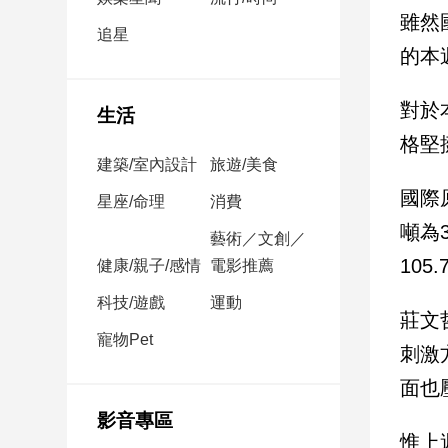
民
雖然
調
追星
的本
國
會
焦
對於
生活
點
格堅
建築/室內設計
旅遊/美食
國際
觀
星座/命理
消費
點
噸為
藝術／文創／
105
健康/親子/感情
電影推薦
兩
岸/
科技/遊戲
運動
國
莊文
際
寵物Pet
刺激
社
面也
會/
地
影音專區
方
惟上