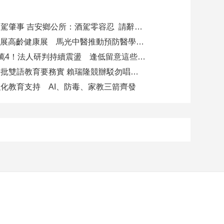
副主任涉酒駕肇事 吉安鄉公所：酒駕零容忍 請辭獲准
攜AI科技參展高齡健康展 馬光中醫推動預防醫學迎接長壽新經濟
台股力守4萬4！法人研判持續震盪 逢低留意這些族群
柯志恩競辦批雙語教育要務實 賴瑞隆競辦駁勿唱衰高雄
化教育支持 AI、防毒、家教三箭齊發