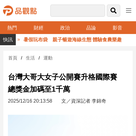
熱門
財經
政治
品論
影音
品
暑假玩布袋 親子暢遊海線生態 體驗食農樂趣
觀
點
財
首頁
生活
運動
經
台灣大哥大女子公開賽升格國際賽
台
灣
總獎金加碼至1千萬
財
經
2025/12/16 20:13:58
文／資深記者 李錦奇
新
聞
產
經/
股