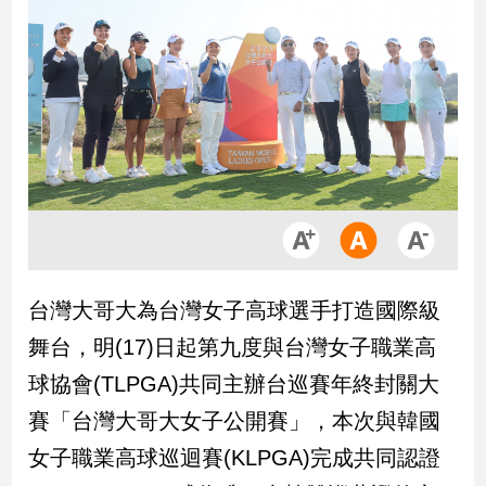
市
房
地
產
品
觀
點
政
治
台灣大哥大為台灣女子高球選手打造國際級
政
舞台，明(17)日起第九度與台灣女子職業高
治
焦
球協會(TLPGA)共同主辦台巡賽年終封關大
點
賽「台灣大哥大女子公開賽」，本次與韓國
品
觀
女子職業高球巡迴賽(KLPGA)完成共同認證
點