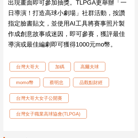
出現畫面即可參加抽獎。TLPGA更舉辦「一
寵
物
日導演！打造高球小劇場」社群活動，按讚
Pet
指定臉書貼文，並使用AI工具將賽事照片製
作成創意故事或迷因，即可參賽，獲評最佳
影
導演或最佳編劇即可獲得1000元mo幣。
音
專
區
台灣大哥大
加碼
高爾夫球
momo幣
蔡明忠
品觀點財經
合
作
台灣大哥大女子公開賽
媒
體
台灣女子職業高球協會(TLPGA)
投
稿