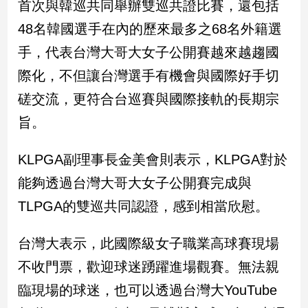
首次與韓巡共同舉辦雙巡共證比賽，還包括
建
48名韓國選手在內的歷來最多之68名外籍選
築/
室
手，代表台灣大哥大女子公開賽越來越趨國
內
際化，不但讓台灣選手有機會與國際好手切
設
計
磋交流，更符合台巡賽與國際接軌的長期宗
旅
旨。
遊/
美
食
KLPGA副理事長金美會則表示，KLPGA對於
星
能夠透過台灣大哥大女子公開賽完成與
座/
TLPGA的雙巡共同認證，感到相當欣慰。
命
理
消
台灣大表示，此國際級女子職業高球賽現場
費
不收門票，歡迎球迷踴躍進場觀賽。無法親
健
臨現場的球迷，也可以透過台灣大YouTube
康/
親