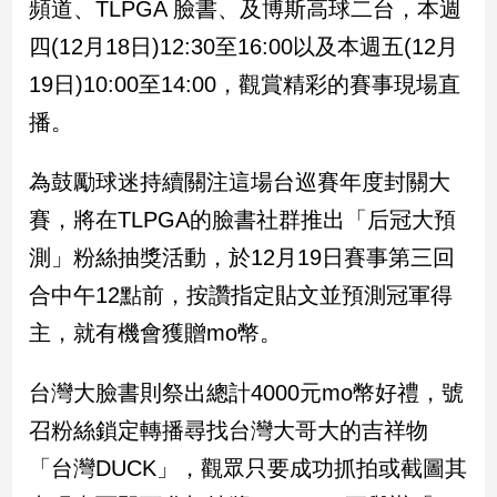
頻道、TLPGA 臉書、及博斯高球二台，本週
子/
感
四(12月18日)12:30至16:00以及本週五(12月
情
19日)10:00至14:00，觀賞精彩的賽事現場直
藝
播。
術
／
文
為鼓勵球迷持續關注這場台巡賽年度封關大
創
賽，將在TLPGA的臉書社群推出「后冠大預
／
電
測」粉絲抽獎活動，於12月19日賽事第三回
影
推
合中午12點前，按讚指定貼文並預測冠軍得
薦
主，就有機會獲贈mo幣。
科
技/
台灣大臉書則祭出總計4000元mo幣好禮，號
遊
戲
召粉絲鎖定轉播尋找台灣大哥大的吉祥物
運
「台灣DUCK」，觀眾只要成功抓拍或截圖其
動