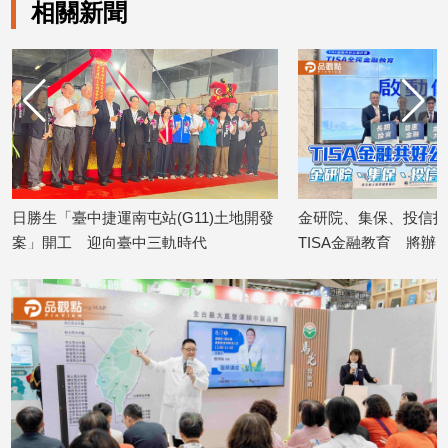
相關新聞
專
區
【我
的
觀
點】
日勝生「臺中捷運南屯站(G11)土地開發
金研院、集保、投信投
案」開工 迎向臺中三軌時代
TISA金融教育 將辦1
2026/08/07
2026/08/07