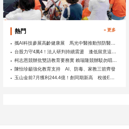
» 更多
熱門
攜AI科技參展高齡健康展 馬光中醫推動預防醫學迎接長壽新經濟
台股力守4萬4！法人研判持續震盪 逢低留意這些族群
柯志恩競辦批雙語教育要務實 賴瑞隆競辦駁勿唱衰高雄
陳怡珍籲強化教育支持 AI、防毒、家教三箭齊發
玉山金前7月獲利244.4億！創同期新高 稅後EPS自結1.51元