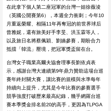
在此拿下個人第二座冠軍的台灣一姐徐薇淩
娛
（英國公開賽第6），本週全力衝刺；今年10
樂
月重返榮耀、相隔11年再奪冠的前世界球后
娛
曾雅妮，還有旅美好手李旻、洪玉霖等人，
樂
以及旅日名將蔡佩穎、劉嬿參賽，期盼合力
星
聞
抵擋「韓流」壓境，把冠軍獎盃留在台。
流
行/
台灣女子職業高爾夫協會理事長劉依貞表
時
尚
示，感謝台灣大連續第9年鼎力贊助這場台巡
追
賽年終封關大賽，讓比賽的規模與水準每年
星
持續向上提升，尤其是今年比賽的參賽選手
競爭強度打破歷來最高紀錄，幾乎網羅台巡
生
賽本季獎金排名前20的高手，更因為TLPGA
活