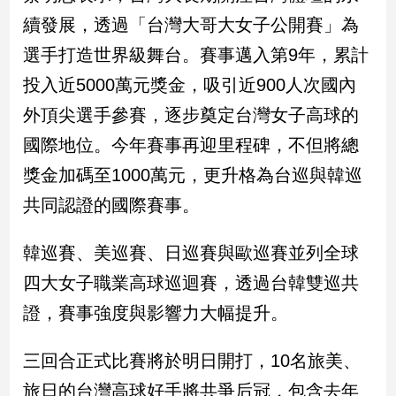
新
續發展，透過「台灣大哥大女子公開賽」為
冠
病
選手打造世界級舞台。賽事邁入第9年，累計
毒
投入近5000萬元獎金，吸引近900人次國內
專
區
外頂尖選手參賽，逐步奠定台灣女子高球的
國際地位。今年賽事再迎里程碑，不但將總
南
獎金加碼至1000萬元，更升格為台巡與韓巡
台
共同認證的國際賽事。
灣
觀
韓巡賽、美巡賽、日巡賽與歐巡賽並列全球
點
四大女子職業高球巡迴賽，透過台韓雙巡共
南
證，賽事強度與影響力大幅提升。
台
灣
觀
三回合正式比賽將於明日開打，10名旅美、
點
旅日的台灣高球好手將共爭后冠，包含去年