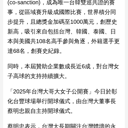
(co-sanction)，成為唯一台韓雙巡共證的賽
民
調
事，從區域賽升級成國際比賽，世界積分同
國
步提升，且總獎金加碼至1000萬元，創歷史
會
焦
新高，吸引來自包括台灣、韓國、泰國、日
點
本與美國共108名高手參與角逐，外籍選手更
達68名，創賽史紀錄。
觀
點
同時，本屆贊助企業數成長近6成，對台灣女
子高球的支持持續擴大。
兩
岸/
國
「2025年台灣大哥大女子公開賽」今日於彰
際
化台豐球場舉行開球儀式，由台灣大董事長
社
蔡明忠親自主持開球儀式。
會/
地
方
蔡明忠表示，台灣大長期關注台灣體壇的永