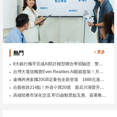
子/
感
情
藝
術
／
文
創
／
» 更多
熱門
電
影
8大銀行攜手完成AI防詐模型聯合學習驗證 警示帳戶準確度提升2倍
推
台灣大電信獨賣Even Realities AI眼鏡套裝！月付1399元 專案價3990
薦
遠傳跨洲多國20GB定量包全新登場 1688元漫遊逾百國家！
科
技/
台股收跌214點！外資小買20億 股后川湖晉升萬金股
遊
高雄陸奧市深化交流 即日啟動景點互惠、簽署教育合作MOU
戲
運
動