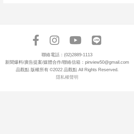
寵
物
Pet
影
音
專
聯絡電話：(02)2889-1113
區
新聞爆料/廣告提案/媒體合作/聯絡信箱：pinview50@gmail.com
品觀點 版權所有 ©2022 品觀點 All Rights Reserved.
隱私權聲明
合
作
媒
體
投
稿