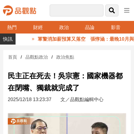
熱門
財經
政治
品論
影音
品
軍警消加薪預算又落空 張惇涵：最晚10月與立
觀
點
財
首頁
品觀點政治
政治焦點
經
民主正在死去！吳宗憲：國家機器都
台
灣
在閉嘴、獨裁就完成了
財
經
2025/12/18 13:23:37
文／品觀點編輯中心
新
聞
產
經/
股