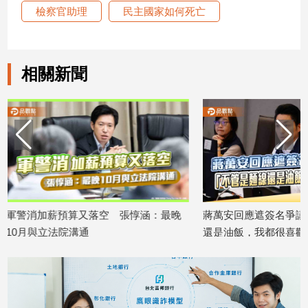
檢察官助理
民主國家如何死亡
建
築/
室
內
相關新聞
設
計
旅
遊/
美
食
星
座/
命
惇涵：最晚
蔣萬安回應遮簽名爭議：「不管是麵線
新竹縣
理
還是油飯，我都很喜歡」
科同喊
消
2026/08/06
支持徐
費
2026/08/0
健
康/
親