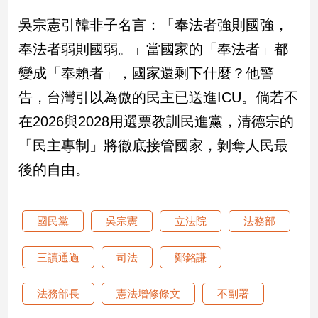
吳宗憲引韓非子名言：「奉法者強則國強，
娛
奉法者弱則國弱。」當國家的「奉法者」都
樂
變成「奉賴者」，國家還剩下什麼？他警
娛
告，台灣引以為傲的民主已送進ICU。倘若不
樂
星
在2026與2028用選票教訓民進黨，清德宗的
聞
「民主專制」將徹底接管國家，剝奪人民最
流
行/
後的自由。
時
尚
追
國民黨
吳宗憲
立法院
法務部
星
三讀通過
司法
鄭銘謙
生
法務部長
憲法增修條文
不副署
活