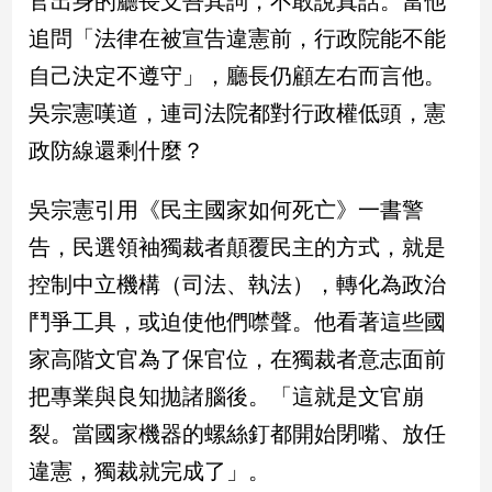
官出身的廳長支吾其詞，不敢說真話。當他
新
追問「法律在被宣告違憲前，行政院能不能
冠
病
自己決定不遵守」，廳長仍顧左右而言他。
毒
專
吳宗憲嘆道，連司法院都對行政權低頭，憲
區
政防線還剩什麼？
吳宗憲引用《民主國家如何死亡》一書警
南
台
告，民選領袖獨裁者顛覆民主的方式，就是
灣
控制中立機構（司法、執法），轉化為政治
觀
鬥爭工具，或迫使他們噤聲。他看著這些國
點
家高階文官為了保官位，在獨裁者意志面前
南
把專業與良知拋諸腦後。「這就是文官崩
台
灣
裂。當國家機器的螺絲釘都開始閉嘴、放任
觀
點
違憲，獨裁就完成了」。