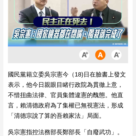
市
房
地
產
品
觀
點
政
國民黨籍立委吳宗憲今（18)日在臉書上發文
治
表示，他今日親眼目睹行政院為貫徹上意，
政
不惜扭曲法律、官員集體違憲的醜態。他直
治
言，賴清德政府為了集權已無視憲法，形成
焦
點
「清德宗說了算的吾賴家法」局面。
品
觀
吳宗憲指控法務部長鄭部長「自廢武功」。
點