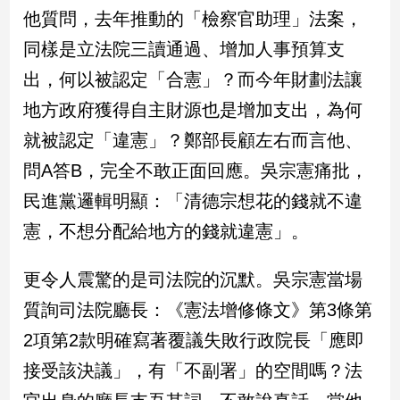
民
他質問，去年推動的「檢察官助理」法案，
調
同樣是立法院三讀通過、增加人事預算支
國
會
出，何以被認定「合憲」？而今年財劃法讓
焦
地方政府獲得自主財源也是增加支出，為何
點
就被認定「違憲」？鄭部長顧左右而言他、
問A答B，完全不敢正面回應。吳宗憲痛批，
觀
民進黨邏輯明顯：「清德宗想花的錢就不違
點
憲，不想分配給地方的錢就違憲」。
兩
岸/
更令人震驚的是司法院的沉默。吳宗憲當場
國
際
質詢司法院廳長：《憲法增修條文》第3條第
社
2項第2款明確寫著覆議失敗行政院長「應即
會/
地
接受該決議」，有「不副署」的空間嗎？法
方