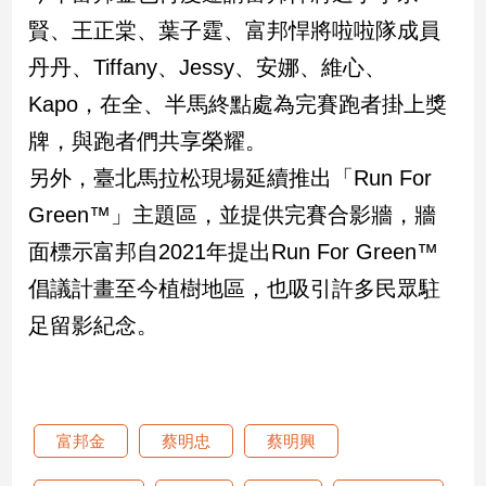
子/
賢、王正棠、葉子霆、富邦悍將啦啦隊成員
感
丹丹、Tiffany、Jessy、安娜、維心、
情
藝
Kapo，在全、半馬終點處為完賽跑者掛上獎
術
牌，與跑者們共享榮耀。
／
文
另外，臺北馬拉松現場延續推出「Run For
創
Green™」主題區，並提供完賽合影牆，牆
／
電
面標示富邦自2021年提出Run For Green™
影
推
倡議計畫至今植樹地區，也吸引許多民眾駐
薦
足留影紀念。
科
技/
遊
戲
運
富邦金
蔡明忠
蔡明興
動