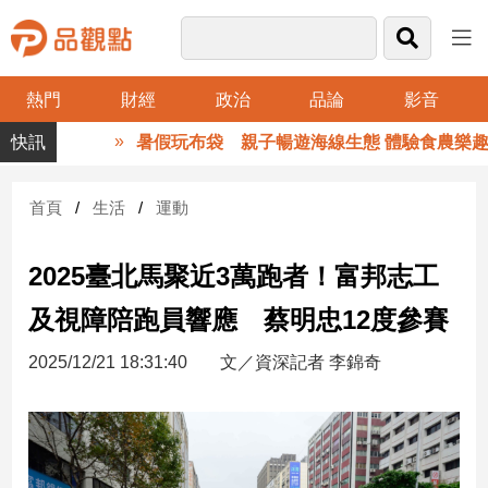
熱門
財經
政治
品論
影音
品
暑假玩布袋 親子暢遊海線生態 體驗食農樂趣
觀
點
財
首頁
生活
運動
經
2025臺北馬聚近3萬跑者！富邦志工
台
灣
及視障陪跑員響應 蔡明忠12度參賽
財
經
2025/12/21 18:31:40
文／資深記者 李錦奇
新
聞
產
經/
股