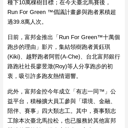
種下10萬棵樹目標；在今天臺北馬賽後，
Run For Green ™倡議計畫參與跑者累積超
娛
過39.8萬人次。
樂
娛
日前，富邦金推出「Run For Green™十萬個
樂
跑步的理由」影片，集結領樹跑者黃鈺琪
星
聞
(Kiki)、越野跑者阿哲(A-Che)、台北富邦銀行
流
路跑社社長廖昱澂(Roy)等人分享跑步的初
行/
時
衷，吸引許多跑友熱情迴響。
尚
追
此外，富邦金控今年成立「有志一同™」公
星
益平台，積極擴大員工參與「環境、金融、
陪伴、賽事」四大類志工。其中，賽事類志
生
工除本次臺北馬拉松，也已服務於其他富邦
活