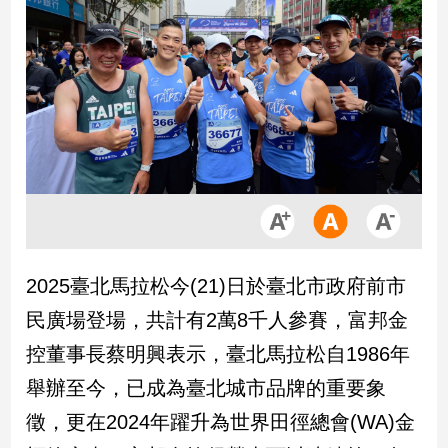
市
房
地
產
品
觀
點
政
治
2025臺北馬拉松今(21)日於臺北市政府前市
政
民廣場登場，共計有2萬8千人參賽，富邦金
治
焦
控董事長蔡明興表示，臺北馬拉松自1986年
點
舉辦至今，已成為臺北城市品牌的重要象
品
觀
徵，更在2024年躍升為世界田徑總會(WA)金
點