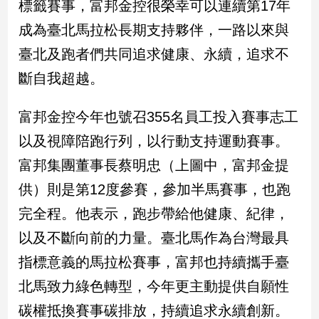
標籤賽事，富邦金控很榮幸可以連續第17年
民
調
成為臺北馬拉松長期支持夥伴，一路以來與
國
臺北及跑者們共同追求健康、永續，追求不
會
焦
斷自我超越。
點
富邦金控今年也號召355名員工投入賽事志工
以及視障陪跑行列，以行動支持運動賽事。
觀
點
富邦集團董事長蔡明忠（上圖中，富邦金提
供）則是第12度參賽，參加半馬賽事，也跑
兩
岸/
完全程。他表示，跑步帶給他健康、紀律，
國
以及不斷向前的力量。臺北馬作為台灣最具
際
指標意義的馬拉松賽事，富邦也持續攜手臺
社
會/
北馬致力綠色轉型，今年更主動提供自願性
地
方
碳權抵換賽事碳排放，持續追求永續創新。