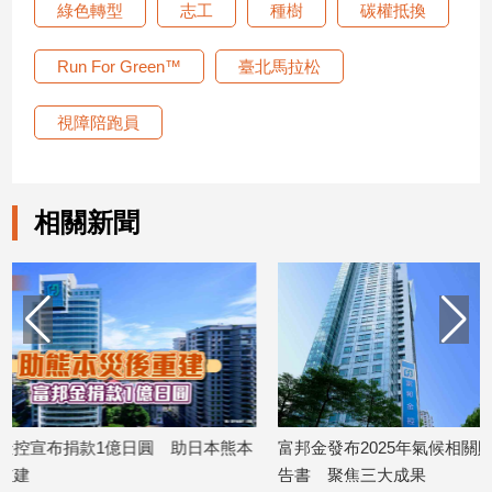
寵
綠色轉型
志工
種樹
碳權抵換
物
Pet
Run For Green™
臺北馬拉松
視障陪跑員
影
音
專
相關新聞
區
合
作
媒
體
熊本
富邦金發布2025年氣候相關財務揭露報
富邦金控8月起
投
告書 聚焦三大成果
子女結婚補助600
稿