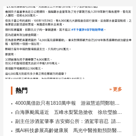
2026/08/03
2026/07/16
專
區
【我
的
觀
點】
» 更多
熱門
4000萬借款只有1810萬申報 游淑慧追問鄭朝方：2190萬差額去哪了
白海豚颱風逼近 五峰水梨緊急搶收 徐欣瑩臉書急呼「搶救五峰水梨」
副主任涉酒駕肇事 吉安鄉公所：酒駕零容忍 請辭獲准
攜AI科技參展高齡健康展 馬光中醫推動預防醫學迎接長壽新經濟