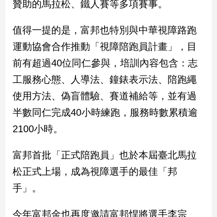
贊助的馬拉松、鐵人賽等多項賽事。
建
築/
值得一提的是，富邦也特別與中華視障路跑
室
內
運動協會合作推動「視障陪跑員計畫」，目
設
前有超過40位同仁參與，培訓內容包含：志
計
工服務心態、人導法、鐘錶表示法、陪跑繩
旅
遊/
使用方法、偽盲體驗、賽道補給等，並有過
美
食
半數同仁完成40小時練跑，服務時數累積逾
星
2100小時。
座/
命
富邦首批「正式陪跑員」也於本屆臺北馬拉
理
消
松正式上場，成為視障選手的最佳「邦
費
手」。
健
康/
今年富邦金也再度邀請富邦悍將選手李宗
親