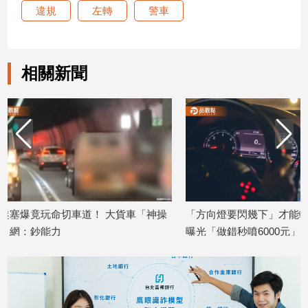
違規
左轉
警車
建
築/
室
內
相關新聞
設
計
旅
遊/
美
食
星
座/
命
神操
「方向燈要閃幾下」才能轉？正確解答
待轉格變陷阱！
理
曝光「做錯秒噴6000元」
格」曝光
消
2025/12/03
2025/11/28
費
健
康/
親