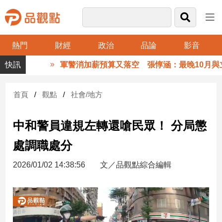
熱門
財經
政治
品論
影音
品
軍警消加薪預算又落空 張惇涵：最晚10月與立
觀
點
財
首頁
觀點
社會/地方
經
中和警員違規左轉還嗆民眾！ 分局懲
台
灣
處調職處分
財
經
2026/01/02 14:38:56
文／品觀點綜合編輯
新
聞
產
經/
股