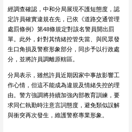
經調查確認，中和分局展現不護短態度，認
娛
定許員確實違規在先，已依《道路交通管理
樂
處罰條例》第48條規定對該名警員開出罰
娛
單。此外，針對其情緒控管失當、與民眾發
樂
星
生口角損及警察形象部分，同步予以行政處
聞
分，並將許員調離原轄區。
流
行/
分局表示，雖然許員近期因家中事故影響工
時
尚
作心情，但這不能成為違規及情緒失控的理
追
由。警方強調將持續加強內部教育訓練，要
星
求同仁執勤時注意言詞態度，避免類似誤解
與衝突再次發生，維護警察專業形象。
生
活