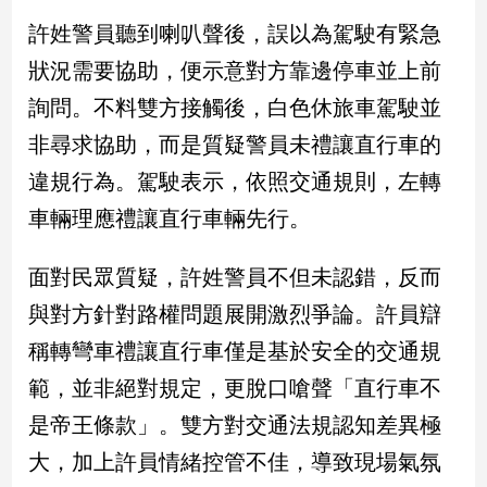
民
許姓警員聽到喇叭聲後，誤以為駕駛有緊急
調
狀況需要協助，便示意對方靠邊停車並上前
國
會
詢問。不料雙方接觸後，白色休旅車駕駛並
焦
點
非尋求協助，而是質疑警員未禮讓直行車的
違規行為。駕駛表示，依照交通規則，左轉
車輛理應禮讓直行車輛先行。
觀
點
面對民眾質疑，許姓警員不但未認錯，反而
兩
與對方針對路權問題展開激烈爭論。許員辯
岸/
國
稱轉彎車禮讓直行車僅是基於安全的交通規
際
範，並非絕對規定，更脫口嗆聲「直行車不
社
會/
是帝王條款」。雙方對交通法規認知差異極
地
大，加上許員情緒控管不佳，導致現場氣氛
方