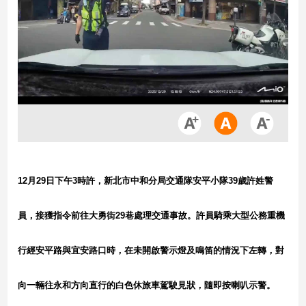
市
房
地
產
品
觀
點
政
治
12月29日下午3時許，新北市中和分局交通隊安平小隊39歲許姓警
政
員，接獲指令前往大勇街29巷處理交通事故。許員騎乘大型公務重機
治
焦
點
行經安平路與宜安路口時，在未開啟警示燈及鳴笛的情況下左轉，對
品
觀
向一輛往永和方向直行的白色休旅車駕駛見狀，隨即按喇叭示警。
點