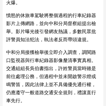
火爆。
新
冠
病
憤怒的休旅車駕駛將整個過程的行車紀錄器
毒
專
影片上傳網路，並向中和分局督察組提出檢
區
舉。影片曝光後引發網友熱議，多數民眾批
評警員知法犯法，執法者反而帶頭違規。
南
台
中和分局接獲檢舉後立即介入調查，調閱路
灣
口監視器與行車紀錄器影像釐清事實真相。
觀
交通組組長吳伯書指出，許姓警員當時雖是
點
前往處理公務，但過程中並未開啟警示燈或
南
鳴警笛，因此法律上並不具備優先通行權，
台
灣
仍應遵守一般道路交通安全規則，禮讓直行
觀
車先行。
點