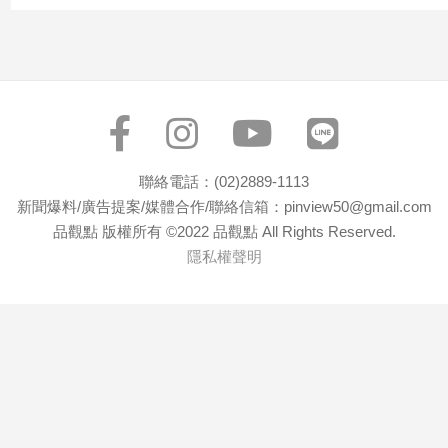
寵
物
Pet
影
音
專
聯絡電話：(02)2889-1113
區
新聞爆料/廣告提案/媒體合作/聯絡信箱：pinview50@gmail.com
品觀點 版權所有 ©2022 品觀點 All Rights Reserved.
隱私權聲明
合
作
媒
體
投
稿