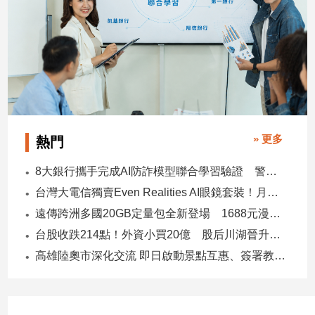
子/
感
情
藝
術
／
文
創
／
» 更多
熱門
電
影
8大銀行攜手完成AI防詐模型聯合學習驗證 警示帳戶準確度提升2倍
推
台灣大電信獨賣Even Realities AI眼鏡套裝！月付1399元 專案價3990
薦
遠傳跨洲多國20GB定量包全新登場 1688元漫遊逾百國家！
科
技/
台股收跌214點！外資小買20億 股后川湖晉升萬金股
遊
高雄陸奧市深化交流 即日啟動景點互惠、簽署教育合作MOU
戲
運
動