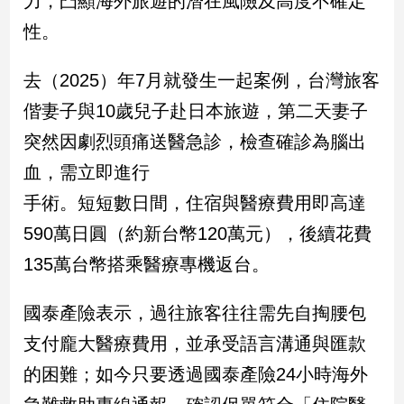
力，凸顯海外旅遊的潛在風險及高度不確定
新
性。
冠
病
毒
去（2025）年7月就發生一起案例，台灣旅客
專
區
偕妻子與10歲兒子赴日本旅遊，第二天妻子
突然因劇烈頭痛送醫急診，檢查確診為腦出
血，需立即進行
南
台
手術。短短數日間，住宿與醫療費用即高達
灣
590萬日圓（約新台幣120萬元），後續花費
觀
135萬台幣搭乘醫療專機返台。
點
南
國泰產險表示，過往旅客往往需先自掏腰包
台
支付龐大醫療費用，並承受語言溝通與匯款
灣
觀
的困難；如今只要透過國泰產險24小時海外
點