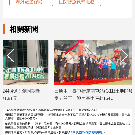
海外旅遊保險
住院醫療代墊服務
子/
感
情
藝
相關新聞
術
／
文
創
／
電
影
推
薦
日勝生「臺中捷運南屯站(G11)土地開發
金研院、集保、投
科
案」開工 迎向臺中三軌時代
TISA金融教育 將
技/
2026/08/07
2026/08/07
遊
戲
運
動