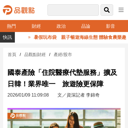
熱門
財經
政治
品論
影音
品
暑假玩布袋 親子暢遊海線生態 體驗食農樂趣
觀
點
財
首頁
品觀點財經
產經/股市
經
國泰產險「住院醫療代墊服務」擴及
台
灣
日韓！業界唯一 旅遊險更保障
財
經
2026/01/09 11:09:08
文／資深記者 李錦奇
新
聞
產
經/
股