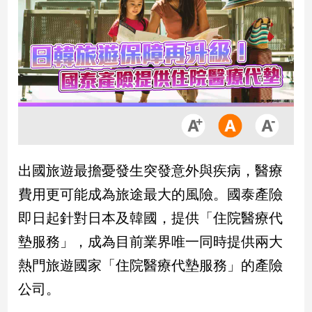
市
房
地
產
品
觀
點
政
出國旅遊最擔憂發生突發意外與疾病，醫療
治
費用更可能成為旅途最大的風險。國泰產險
政
即日起針對日本及韓國，提供「住院醫療代
治
墊服務」，成為目前業界唯一同時提供兩大
焦
點
熱門旅遊國家「住院醫療代墊服務」的產險
品
公司。
觀
點