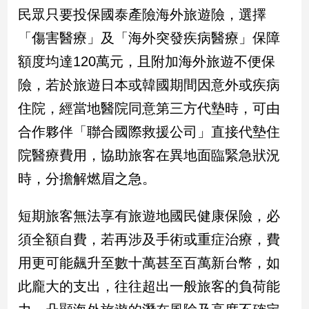
民
民眾只要投保國泰產險海外旅遊險，選擇
調
「傷害醫療」及「海外突發疾病醫療」保障
國
會
額度均達120萬元，且附加海外旅遊不便保
焦
險，若於旅遊日本或韓國期間因意外或疾病
點
住院，經當地醫院同意第三方代墊時，可由
合作夥伴「聯合國際救援公司」直接代墊住
觀
院醫療費用，協助旅客在異地面臨緊急狀況
點
時，分擔解燃眉之急。
兩
岸/
短期旅客無法享有旅遊地國民健康保險，必
國
際
須全額自費，若再涉及手術或重症治療，費
社
用更可能飆升至數十萬甚至百萬新台幣，如
會/
地
此龐大的支出，往往超出一般旅客的負荷能
方