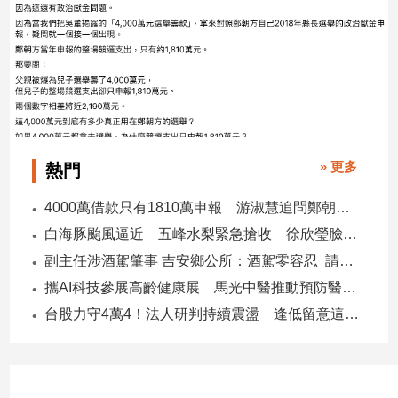
寵
物
Pet
影
音
專
» 更多
熱門
區
4000萬借款只有1810萬申報 游淑慧追問鄭朝方：2190萬差額去哪了
白海豚颱風逼近 五峰水梨緊急搶收 徐欣瑩臉書急呼「搶救五峰水梨」
合
副主任涉酒駕肇事 吉安鄉公所：酒駕零容忍 請辭獲准
作
媒
攜AI科技參展高齡健康展 馬光中醫推動預防醫學迎接長壽新經濟
體
台股力守4萬4！法人研判持續震盪 逢低留意這些族群
投
稿