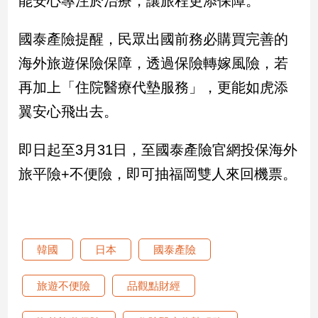
能安心專注於治療，讓旅程更添保障。
建
築/
國泰產險提醒，民眾出國前務必購買完善的
室
海外旅遊保險保障，透過保險轉嫁風險，若
內
設
再加上「住院醫療代墊服務」，更能如虎添
計
翼安心飛出去。
旅
遊/
美
即日起至3月31日，至國泰產險官網投保海外
食
旅平險+不便險，即可抽福岡雙人來回機票。
星
座/
命
理
消
韓國
日本
國泰產險
費
旅遊不便險
品觀點財經
健
康/
親