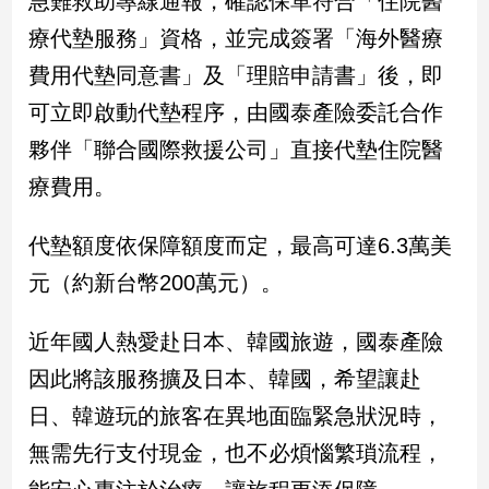
急難救助專線通報，確認保單符合「住院醫
療代墊服務」資格，並完成簽署「海外醫療
娛
費用代墊同意書」及「理賠申請書」後，即
樂
可立即啟動代墊程序，由國泰產險委託合作
娛
夥伴「聯合國際救援公司」直接代墊住院醫
樂
星
療費用。
聞
流
代墊額度依保障額度而定，最高可達6.3萬美
行/
元（約新台幣200萬元）。
時
尚
追
近年國人熱愛赴日本、韓國旅遊，國泰產險
星
因此將該服務擴及日本、韓國，希望讓赴
日、韓遊玩的旅客在異地面臨緊急狀況時，
生
無需先行支付現金，也不必煩惱繁瑣流程，
活