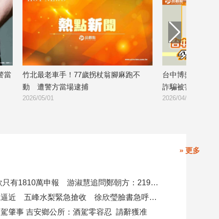
警當
竹北最老車手！77歲拐杖翁腳麻跑不
台中博弈案遭灌水
動 遭警方當場逮捕
詐騙被害人釐清
2026/05/01
2026/04/20
» 更多
4000萬借款只有1810萬申報 游淑慧追問鄭朝方：2190萬差額去哪了
白海豚颱風逼近 五峰水梨緊急搶收 徐欣瑩臉書急呼「搶救五峰水梨」
駕肇事 吉安鄉公所：酒駕零容忍 請辭獲准