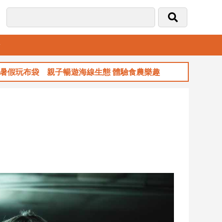
音
玩布袋 親子暢遊海線生態 體驗食農樂趣
玉山