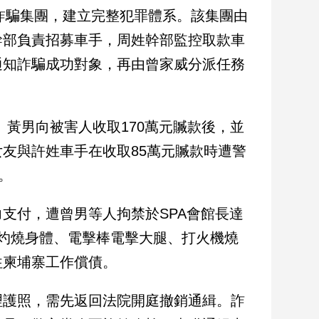
組詐騙集團，建立完整犯罪體系。該集團由
幹部負責招募車手，周姓幹部監控取款車
通知詐騙成功對象，再由曾家威分派任務
。黃男向被害人收取170萬元贓款後，並
友與許姓車手在收取85萬元贓款時遭警
。
支付，遭曾男等人拘禁於SPA會館長達
灼燒身體、電擊棒電擊大腿、打火機燒
往柬埔寨工作償債。
理護照，需先返回法院開庭撤銷通緝。詐