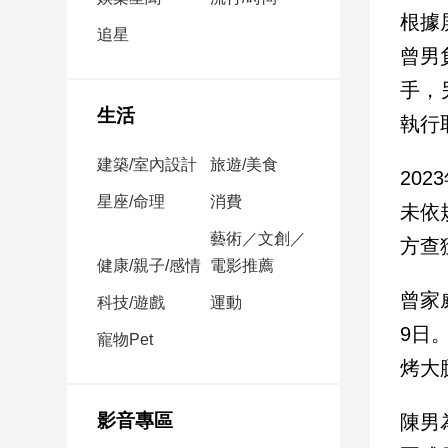
民
根據
調
追星
曾男
國
會
手，
焦
生活
執行
點
建築/室內設計
旅遊/美食
20
觀
星座/命理
消費
未依
點
藝術／文創／
方查
健康/親子/感情
電影推薦
兩
岸/
曾家
科技/遊戲
運動
國
9日
際
寵物Pet
烤大
社
會/
地
影音專區
陳男
方