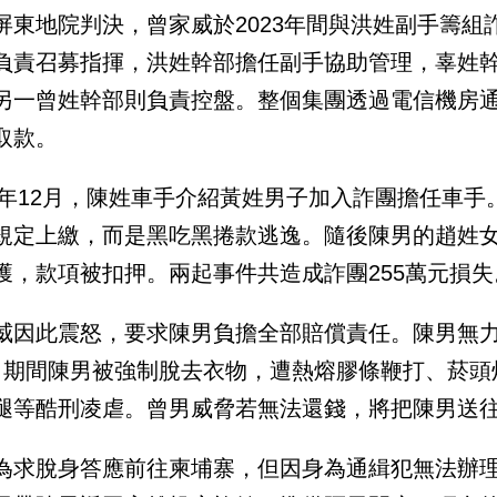
屏東地院判決，曾家威於2023年間與洪姓副手籌
負責召募指揮，洪姓幹部擔任副手協助管理，辜姓
另一曾姓幹部則負責控盤。整個集團透過電信機房
取款。
23年12月，陳姓車手介紹黃姓男子加入詐團擔任車手
規定上繳，而是黑吃黑捲款逃逸。隨後陳男的趙姓女
獲，款項被扣押。兩起事件共造成詐團255萬元損失
威因此震怒，要求陳男負擔全部賠償責任。陳男無力
。期間陳男被強制脫去衣物，遭熱熔膠條鞭打、菸頭
腿等酷刑凌虐。曾男威脅若無法還錢，將把陳男送
為求脫身答應前往柬埔寨，但因身為通緝犯無法辦