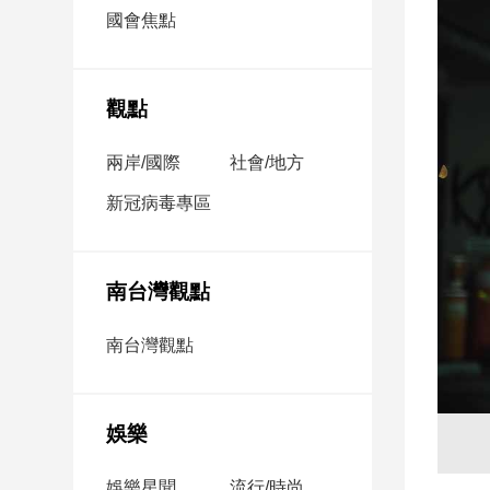
市
國會焦點
房
地
產
觀點
兩岸/國際
社會/地方
品
觀
新冠病毒專區
點
政
治
南台灣觀點
政
南台灣觀點
治
焦
點
娛樂
品
觀
點
娛樂星聞
流行/時尚