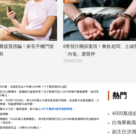
費虛寶誘騙！家長手機門號
8警替詐團探案情！餐飲老闆、土城
具
「內鬼」遭聲押
2026/07/01
熱門
副主任涉酒