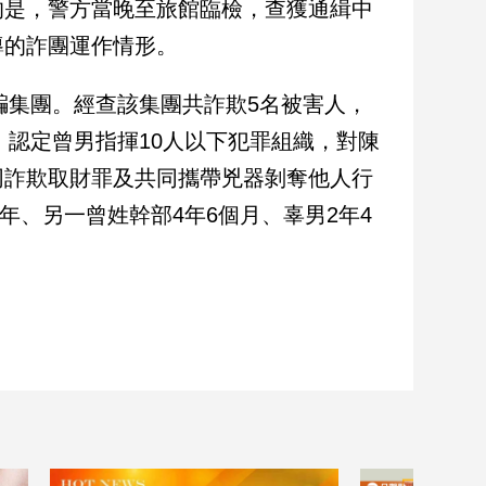
的是，警方當晚至旅館臨檢，查獲通緝中
導的詐團運作情形。
騙集團。經查該集團共詐欺5名被害人，
，認定曾男指揮10人以下犯罪組織，對陳
同詐欺取財罪及共同攜帶兇器剝奪他人行
年、另一曾姓幹部4年6個月、辜男2年4