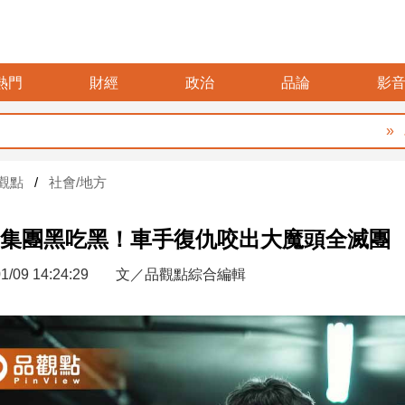
熱門
財經
政治
品論
影
暑假
觀點
社會/地方
集團黑吃黑！車手復仇咬出大魔頭全滅團
1/09 14:24:29
文／品觀點綜合編輯