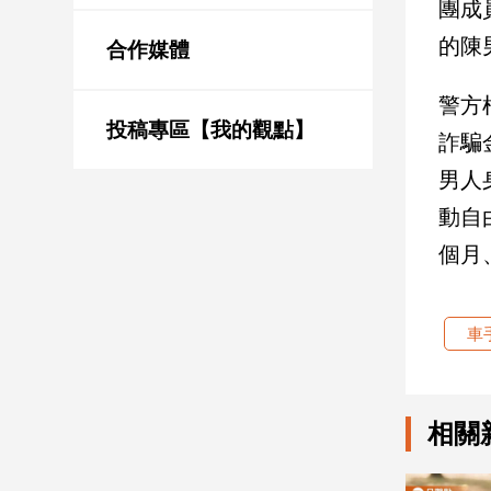
團成
新
冠
的陳
合作媒體
病
毒
警方
專
區
投稿專區【我的觀點】
詐騙
男人
南
動自
台
個月
灣
觀
點
車
南
台
灣
相關
觀
點