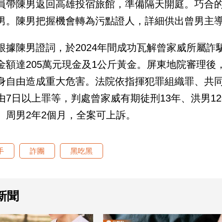
員帶陳男返回高雄投宿旅館，準備隔天開庭。巧合
男。陳男把握機會轉為污點證人，詳細供出曾男主
根據陳男證詞，於2024年間成功瓦解曾家威所屬詐
金額達205萬元現金及1公斤黃金。屏東地院審理後
身自由造成重大危害。法院依指揮犯罪組織罪、共
由7日以上罪等，判處曾家威有期徒刑13年、洪男12
、周男2年2個月，全案可上訴。
手
詐團
黑吃黑
新聞