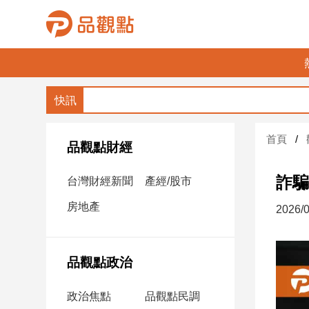
品
觀
點
財
首頁
經
品觀點財經
台
詐騙
台灣財經新聞
產經/股市
灣
財
房地產
2026/0
經
新
聞
品觀點政治
產
經/
政治焦點
品觀點民調
股