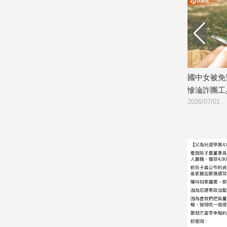
娛
樂
娛
樂
慘賠2290
以為發票中獎！工程師領千元獎金慘遭
國中女被免
星
盜刷78萬
慘淪詐團工
聞
2026/07/06
2026/07/01
流
行/
時
尚
追
星
生
活