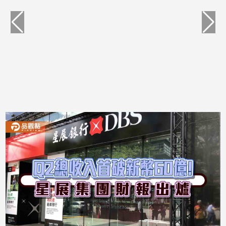
專
區
【我
的
觀
點】