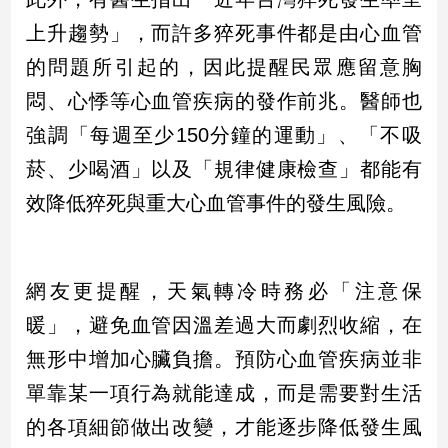
子/
上升趨勢」，而許多猝死事件都是由心血管
感
情
的問題所引起的，因此提醒民眾應留意胸
藝
悶、心悸等心血管疾病的發作前兆。醫師也
術
／
強調「每週至少150分鐘的運動」、「不吸
文
菸、少喝酒」以及「規律健康檢查」都能有
創
／
效降低猝死與重大心血管事件的發生風險。
電
影
推
薦
網友更提醒，天氣轉冷時務必「注意保
科
暖」，避免血管因溫差過大而劇烈收縮，在
技/
遊
無形中增加心臟負擔。預防心血管疾病並非
戲
單靠某一項行為就能達成，而是需要對生活
運
的各項細節做出改變，才能逐步降低發生風
動