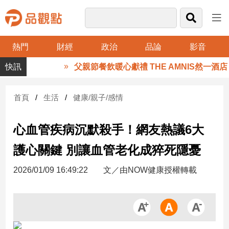
熱門
財經
政治
品論
影音
品
父親節餐飲暖心獻禮 THE AMNIS然一酒店
觀
點
財
首頁
生活
健康/親子/感情
經
心血管疾病沉默殺手！網友熱議6大
台
灣
護心關鍵 別讓血管老化成猝死隱憂
財
經
2026/01/09 16:49:22
文／由NOW健康授權轉載
新
聞
產
經/
股