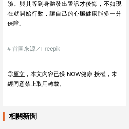
寵
險。與其等到身體發出警訊才後悔，不如現
物
在就開始行動，讓自己的心臟健康能多一分
Pet
保障。
影
音
# 首圖來源／Freepik
專
區
◎
原文
，本文內容已獲 NOW健康 授權，未
合
經同意禁止取用轉載。
作
媒
體
相關新聞
投
稿