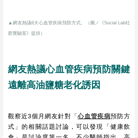
民
調
國
▲網友熱議6大心血管疾病預防方式。（圖／《Social Lab社
會
焦
群實驗室》提供）
點
觀
網友熱議心血管疾病預防關鍵
點
遠離高油鹽糖老化誘因
兩
岸/
國
際
社
觀察近3個月網友針對「
心血管疾病
預防方
會/
地
式」的相關話題討論，可以發現「健康飲
方
食」是討論度第一名。不少醫師指出，高