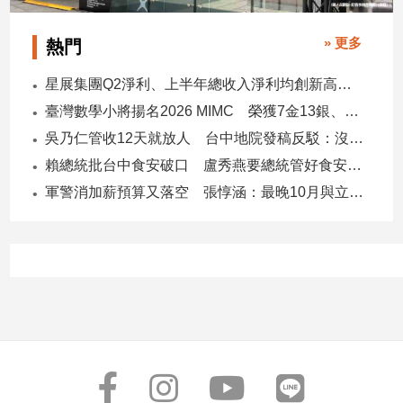
» 更多
熱門
星展集團Q2淨利、上半年總收入淨利均創新高 股東權益報酬率17.5%
臺灣數學小將揚名2026 MIMC​ 榮獲7金13銀、13銅1佳作
吳乃仁管收12天就放人 台中地院發稿反駁：沒有司法雙標
賴總統批台中食安破口 盧秀燕要總統管好食安 蔣萬安搬2014「食安即國安」打臉
軍警消加薪預算又落空 張惇涵：最晚10月與立法院溝通