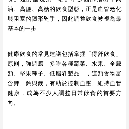
新
油、高鹽、高糖的飲食型態，正是血管老化
冠
病
與阻塞的隱形兇手，因此調整飲食被視為最
毒
專
基本的一步。
區
健康飲食的常見建議包括掌握「得舒飲食」
南
台
原則，強調應「多吃各種蔬菜、水果、全穀
灣
類、堅果種子、低脂乳製品」，這類食物富
觀
含鉀、鈣與鎂，有助於控制血壓、維持血管
點
健康，成為不少人調整日常飲食的首要方
南
向。
台
灣
觀
點