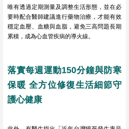
唯有透過定期測量及調整生活形態，並在必
建
築/
要時配合醫師建議進行藥物治療，才能有效
室
穩定血壓、血糖與血脂，避免三高問題長期
內
設
累積，成為心血管疾病的導火線。
計
旅
遊/
美
食
落實每週運動150分鐘與防寒
星
座/
保暖 全方位修復生活細節守
命
理
護心健康
消
費
健
康/
親
此外，有醫生指出「近年台灣猝死發生率呈