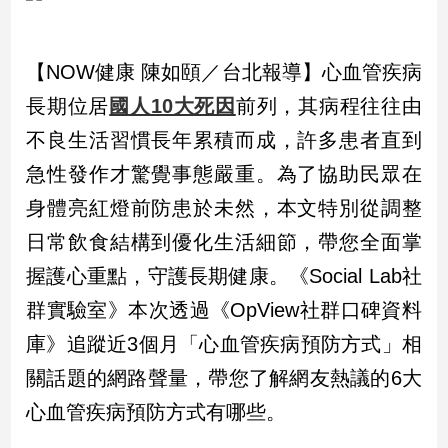
市
房
地
【NOW健康 陳如頤／台北報導】心血管疾病
產
長期位居
國人10大死因
前列，其病程往往由
不良生活習慣長年累積而成，許多患者直到
品
急性發作才驚覺事態嚴重。為了協助民眾在
觀
身體亮紅燈前防患於未然，本文特別從調整
點
政
日常飲食結構到優化生活細節，帶您全面掌
治
握護心重點，守護長期健康。《Social Lab社
政
群實驗室》本次透過《OpView社群口碑資料
治
庫》追蹤近3個月「心血管疾病預防方式」相
焦
點
關話題的網路聲量，帶您了解網友熱議的6大
品
心血管疾病預防方式有哪些。
觀
點