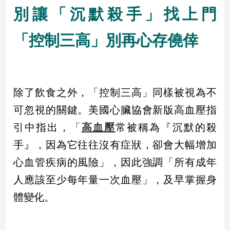
別讓「沉默殺手」找上門
娛
「控制三高」別再心存僥倖
樂
娛
樂
星
除了飲食之外，「控制三高」同樣被視為不
聞
可忽視的關鍵。美國心臟協會新版高血壓指
流
行/
引中指出，「
高血壓
常被稱為『沉默的殺
時
尚
手』，因為它往往沒有症狀，卻會大幅增加
追
心血管疾病的風險」，因此強調「所有成年
星
人應該至少每年量一次血壓」，及早掌握身
體變化。
生
活