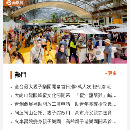
子/
感
情
藝
術
／
文
創
／
電
影
» 更多
熱門
推
薦
全台最大親子樂園開幕首日湧3萬人次 輕軌客流增20倍
科
大崗山龍眼蜂蜜文化節開幕 「蜜汁鹽酥雞」鹹甜跨界搶話題
技/
遊
青創參展補助開放二度申請 助青年團隊搶攻數位轉型商機
戲
阿蓮崗山公托、親子館啟用 高市府父親節送育兒暖禮
運
火車醫院變身親子樂園 高雄親子遊樂園開幕首日爆棚
動