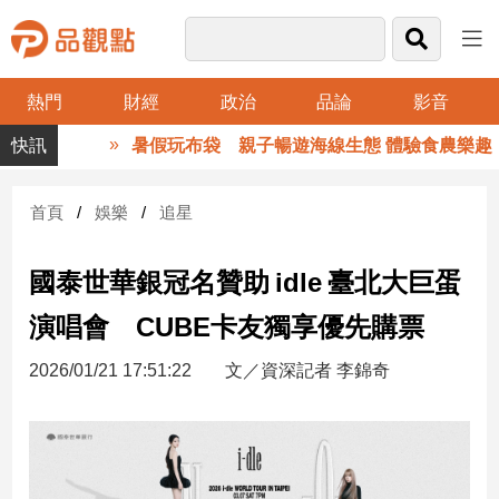
熱門
財經
政治
品論
影音
品
暑假玩布袋 親子暢遊海線生態 體驗食農樂趣
觀
點
財
首頁
娛樂
追星
經
國泰世華銀冠名贊助 idle 臺北大巨蛋
台
灣
演唱會 CUBE卡友獨享優先購票
財
經
2026/01/21 17:51:22
文／資深記者 李錦奇
新
聞
產
經/
股