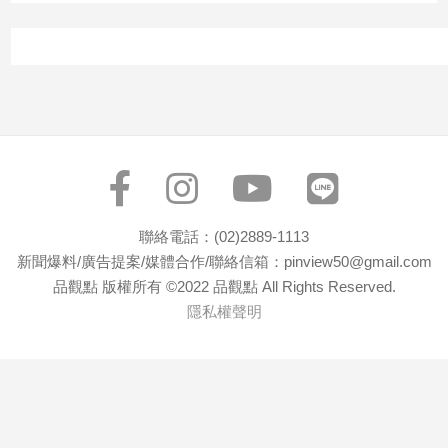
寵
物
Pet
影
音
專
區
聯絡電話：(02)2889-1113
新聞爆料/廣告提案/媒體合作/聯絡信箱：pinview50@gmail.com
合
品觀點 版權所有 ©2022 品觀點 All Rights Reserved.
作
隱私權聲明
媒
體
投
稿