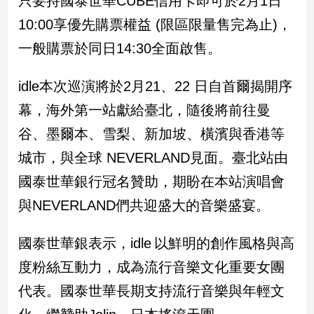
只要持國泰世華CUBE信用卡即可於2月1日
民
10:00享優先購票權益 (限區限量售完為止)，
調
國
一般購票於同日14:30全面啟售。
會
焦
idle本次巡演將於2月21、22 日自首爾揭開序
點
幕，海外第一站獻給臺北，隨後將前往曼
谷、墨爾本、雪梨、新加坡、橫濱與香港等
觀
城市，與全球 NEVERLAND見面。臺北站由
點
國泰世華銀行冠名贊助，期盼在本站演唱會
兩
與NEVERLAND們共迎盛大的音樂盛宴。
岸/
國
際
國泰世華銀表示，idle 以鮮明的創作風格與高
社
度粉絲互動力，成為流行音樂文化重要女團
會/
地
代表。國泰世華長期支持流行音樂與年輕文
方