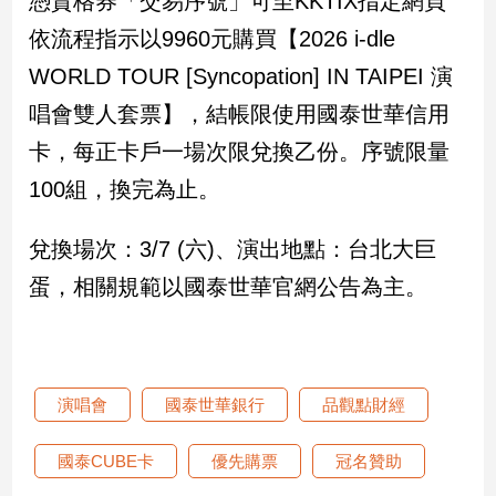
憑資格券「交易序號」可至KKTIX指定網頁
依流程指示以9960元購買【2026 i-dle
娛
WORLD TOUR [Syncopation] IN TAIPEI 演
樂
唱會雙人套票】，結帳限使用國泰世華信用
娛
卡，每正卡戶一場次限兌換乙份。序號限量
樂
星
100組，換完為止。
聞
流
兌換場次：3/7 (六)、演出地點：台北大巨
行/
蛋，相關規範以國泰世華官網公告為主。
時
尚
追
星
演唱會
國泰世華銀行
品觀點財經
生
國泰CUBE卡
優先購票
冠名贊助
活