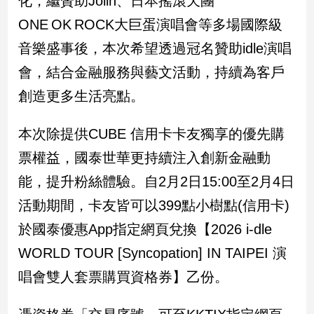
化，繼贊助Jolin、日本搖滾天團
新
ONE OK ROCK大巨蛋演唱會等多場國際級
冠
病
音樂盛事後，本次希望透過冠名贊助idle演唱
毒
專
會，結合金融服務與藝文活動，持續為客戶
區
創造更多生活亮點。
本次除提供CUBE 信用卡卡友獨享的優先購
南
台
票權益，國泰世華更持續注入創新金融動
灣
能，提升粉絲體驗。自2月2日15:00至2月4日
觀
活動期間，卡友皆可以399點小樹點(信用卡)
點
於國泰優惠App指定網頁兌換【2026 i-dle
南
WORLD TOUR [Syncopation] IN TAIPEI 演
台
灣
唱會雙人套票購買資格券】乙份。
觀
點