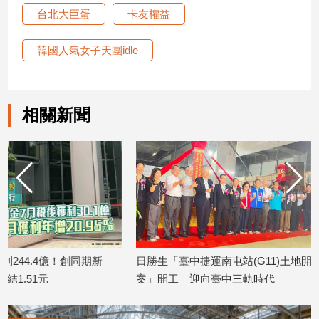
台北大巨蛋
卡友權益
建
築/
室
韓國人氣女子天團idle
內
設
計
相關新聞
旅
遊/
美
食
星
座/
命
理
消
日勝生「臺中捷運南屯站(G11)土地開發
金研院、集保、投
費
案」開工 迎向臺中三軌時代
TISA金融教育 將
健
2026/08/07
2026/08/07
康/
親