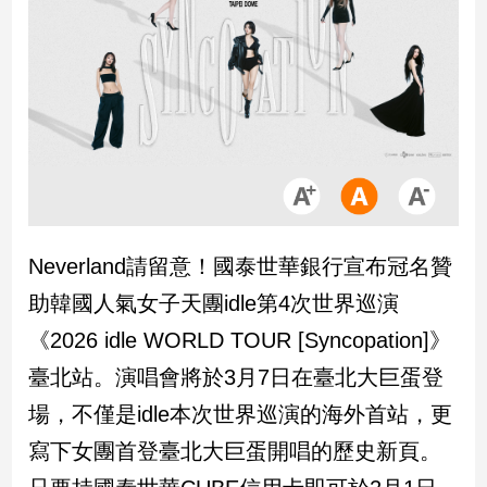
市
房
地
產
品
觀
點
政
Neverland請留意！國泰世華銀行宣布冠名贊
治
助韓國人氣女子天團idle第4次世界巡演
政
《2026 idle WORLD TOUR [Syncopation]》
治
臺北站。演唱會將於3月7日在臺北大巨蛋登
焦
點
場，不僅是idle本次世界巡演的海外首站，更
品
寫下女團首登臺北大巨蛋開唱的歷史新頁。
觀
點