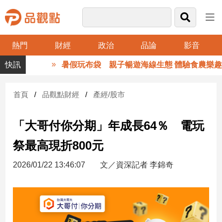
熱門
財經
政治
品論
影音
品
暑假玩布袋 親子暢遊海線生態 體驗食農樂趣
觀
點
財
首頁
品觀點財經
產經/股市
經
「大哥付你分期」年成長64％ 電玩
台
灣
祭最高現折800元
財
經
2026/01/22 13:46:07
文／資深記者 李錦奇
新
聞
產
經/
股