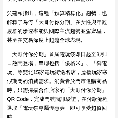
吳建頤指出，這種「預算精算化」趨勢，也
娛
樂
解釋了為何「大哥付你分期」在女性與年輕
族群的滲透率能與國際主流趨勢並駕齊驅，
娛
樂
甚至在交易深度上超越全球表現。
星
聞
「大哥付你分期」首屆電玩祭即日起至3月1
流
行/
日熱鬧登場，串聯包括「優格米」、「御電
時
玩」等雙北15家電玩街邊名店，應援玩家寒
尚
假期間的消費需求。消費者於門市選購商品
追
星
時，只需掃描合作店家的「大哥付你分期」
QR Code，完成門號簡訊驗證，在付款流程
生
選取「電玩祭專屬優惠券」即可享受超值回
活
饋。