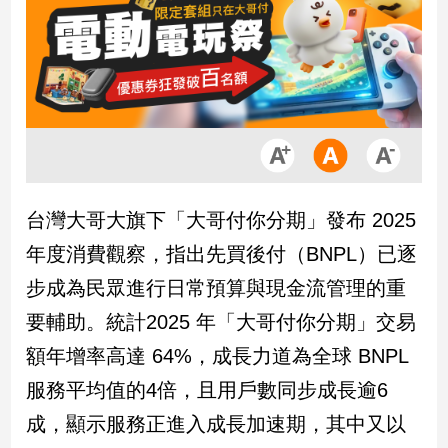
市
房
地
產
品
觀
點
台灣大哥大旗下「大哥付你分期」發布 2025
政
年度消費觀察，指出先買後付（BNPL）已逐
治
步成為民眾進行日常預算與現金流管理的重
政
要輔助。統計2025 年「大哥付你分期」交易
治
焦
額年增率高達 64%，成長力道為全球 BNPL
點
服務平均值的4倍，且用戶數同步成長逾6
品
觀
成，顯示服務正進入成長加速期，其中又以
點