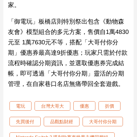
家。
子/
感
情
「御電玩」板橋店則特別祭出包含《動物森
藝
友會》模型組合的多元方案，售價自1萬4830
術
／
元至 1萬7630元不等，搭配「大哥付你分
文
期」優惠券最高達9折優惠；玩家只需於付款
創
／
流程時確認分期資訊，並選取優惠券完成結
電
帳，即可透過「大哥付你分期」靈活的分期
影
推
管理，在自家巷口名店無痛帶回全套遊戲。
薦
科
技/
電玩
台灣大哥大
優惠
折價
遊
戲
先買後付
品觀點財經
大哥付你分期
運
動