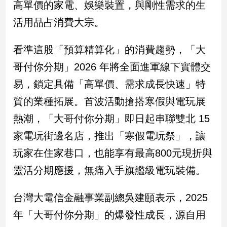
高單價的家電、娛樂裝置，與剛性需求的生
民
調
活用品占消費大宗。
國
會
看準這股「預算精算化」的消費趨勢，「大
焦
點
哥付你分期」2026 年將全面進軍線下實體交
易，鎖定具備「高單價、需求成長快速」特
質的業種拓展。首波活動搶搭寒假與電玩展
觀
點
熱潮，「大哥付你分期」即日起串聯雙北 15
家電玩街邊名店，推出「寒假電玩祭」，讓
兩
岸/
玩家在住家巷口，也能享有最高800元現折與
國
靈活分期應援，無痛入手旗艦級電玩裝備。
際
社
會/
台灣大電信金融事業副總吳建頤表示，2025
地
年「大哥付你分期」的爆發性成長，源自用
方