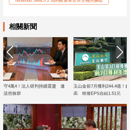
Nintendo Switch 2 瑪利歐賽車世界主機同捆組
寵
物
Pet
相關新聞
影
音
專
區
合
作
逢
玉山金前7月獲利244.4億！創同期新
日勝生「臺中捷運南
媒
高 稅後EPS自結1.51元
案」開工 迎向臺
2026/08/07
2026/08/07
體
投
稿