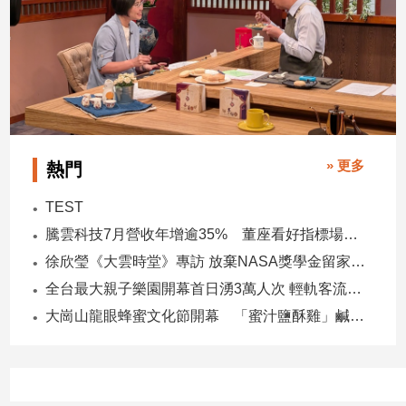
專
區
【我
的
觀
點】
» 更多
熱門
TEST
騰雲科技7月營收年增逾35% 董座看好指標場域複製動能
徐欣瑩《大雲時堂》專訪 放棄NASA獎學金留家鄉 主張雙AI治縣讓城市更科技更有愛
全台最大親子樂園開幕首日湧3萬人次 輕軌客流增20倍
大崗山龍眼蜂蜜文化節開幕 「蜜汁鹽酥雞」鹹甜跨界搶話題