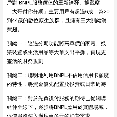
戶對 BNPL服務價值的重新詮釋。據觀察
新
冠
「大哥付你分期」主要用戶有超過6成，為20
病
毒
到44歲的數位原生族群，且擁有三大關鍵消
專
費趨。
區
關鍵一：透過分期功能將高單價的家電、娛
南
樂裝置或生活用品等大筆支出平攤，實現更
台
靈活的財務規劃
灣
觀
關鍵二：聰明地利用BNPL不佔用信用卡額度
點
的特性，將資金優先配置於投資或日常周轉
南
台
關鍵三：對於先買後付服務的期待已從網購
灣
觀
延伸至線下，逐步將BNPL應用於實體場域，
點
促使服務深入滿足更多元的消費需求。