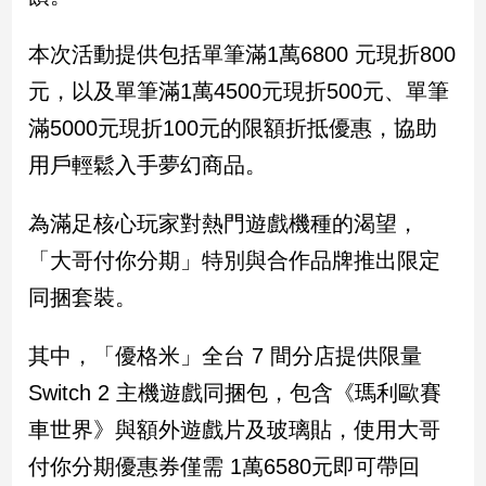
建
本次活動提供包括單筆滿1萬6800 元現折800
築/
室
元，以及單筆滿1萬4500元現折500元、單筆
內
設
滿5000元現折100元的限額折抵優惠，協助
計
用戶輕鬆入手夢幻商品。
旅
遊/
為滿足核心玩家對熱門遊戲機種的渴望，
美
食
「大哥付你分期」特別與合作品牌推出限定
星
同捆套裝。
座/
命
理
其中，「優格米」全台 7 間分店提供限量
消
Switch 2 主機遊戲同捆包，包含《瑪利歐賽
費
車世界》與額外遊戲片及玻璃貼，使用大哥
健
康/
付你分期優惠券僅需 1萬6580元即可帶回
親