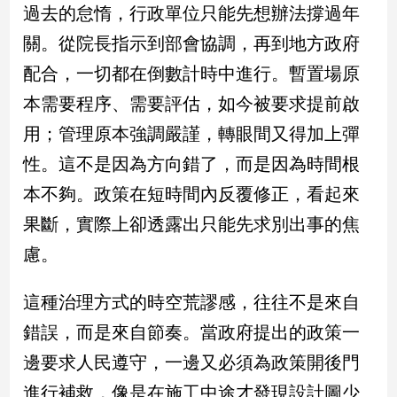
新
過去的怠惰，行政單位只能先想辦法撐過年
冠
關。從院長指示到部會協調，再到地方政府
病
毒
配合，一切都在倒數計時中進行。暫置場原
專
本需要程序、需要評估，如今被要求提前啟
區
用；管理原本強調嚴謹，轉眼間又得加上彈
性。這不是因為方向錯了，而是因為時間根
南
本不夠。政策在短時間內反覆修正，看起來
台
灣
果斷，實際上卻透露出只能先求別出事的焦
觀
慮。
點
這種治理方式的時空荒謬感，往往不是來自
南
台
錯誤，而是來自節奏。當政府提出的政策一
灣
觀
邊要求人民遵守，一邊又必須為政策開後門
點
進行補救，像是在施工中途才發現設計圖少