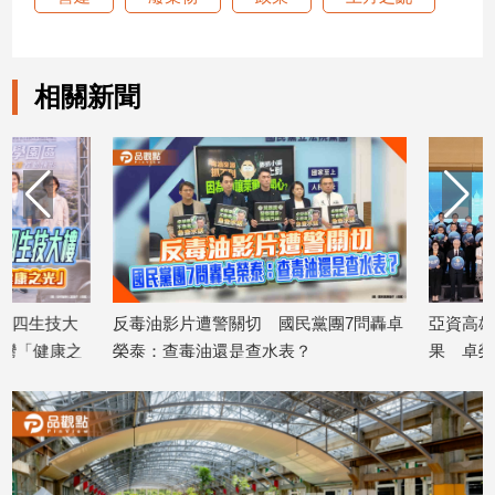
子/
感
情
相關新聞
藝
術
／
文
創
／
電
影
推
薦
反毒油影片遭警關切 國民黨團7問轟卓
亞資高雄專區滿周年
科
榮泰：查毒油還是查水表？
果 卓榮泰視察中信
技/
2026/07/27
2026/07/26
遊
戲
運
動