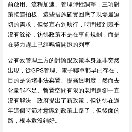
民
前啟用、流程加速、管理彈性調整，三項對
調
策接連拍板。這些措施確實回應了現場最迫
國
切的需求，但從宣布到執行，時間短到幾乎
會
焦
沒有餘裕，彷彿政策不是在事前規劃，而是
點
在努力趕上已經鳴笛開跑的列車。
觀
要有效管理土方的討論跟政策本身並非突然
點
出現，從GPS管理、電子聯單都早已存在，
目的是防堵非法棄置、提高透明度；然而去
兩
岸/
化量能不足、暫置空間有限的老問題卻一直
國
際
沒有解決。政府提出了新政策，但彷彿在過
社
年這個時節才意識到政策上路了，但後面的
會/
路，根本還沒鋪好。
地
方