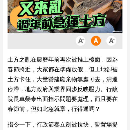
市
房
地
產
品
觀
土方之亂在農曆年前再次被推上檯面。因為
點
政
春節將近，大家都在準備放假，但工地卻被
治
土方卡住，大量營建廢棄物無處可去，清運
政
停滯，地方政府與業界同步反映壓力。行政
治
院長卓榮泰出面指示問題要處理，而且要在
焦
點
春節前，但如此急就章，行得通嗎？
品
觀
指令一下，行政節奏立刻被拉快，暫置場提
點