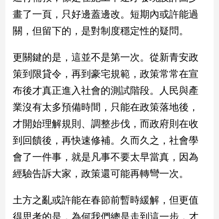
畫了一頁，只好邊蓋邊改。短期內或許能過
娛
關，但留下的，是對制度穩定性的疑問。
樂
更關鍵的是，這並不是第一次。從新青安政
娛
樂
策到限貸令，再到豪宅規範，政策常常在宣
星
布後才真正進入社會的測試階段。人民與產
聞
流
業沒有太多預備時間，只能在政策落地後，
行/
才開始理解規則、調整步伐，而政府則在收
時
尚
到回饋後，再快速修補。久而久之，社會學
追
會了一件事，就是凡事不要太早當真，因為
星
經驗告訴大家，政策還可能再轉彎一次。
生
土方之亂或許能在春節前暫時緩解，但更值
活
得思考的是，為何我們總是走到這一步，才