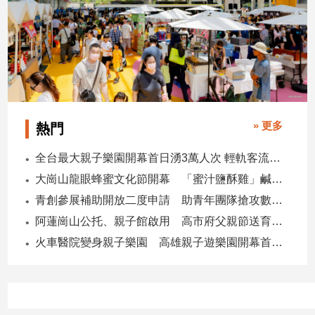
寵
物
Pet
影
音
專
» 更多
熱門
區
全台最大親子樂園開幕首日湧3萬人次 輕軌客流增20倍
大崗山龍眼蜂蜜文化節開幕 「蜜汁鹽酥雞」鹹甜跨界搶話題
合
青創參展補助開放二度申請 助青年團隊搶攻數位轉型商機
作
阿蓮崗山公托、親子館啟用 高市府父親節送育兒暖禮
媒
火車醫院變身親子樂園 高雄親子遊樂園開幕首日爆棚
體
投
稿