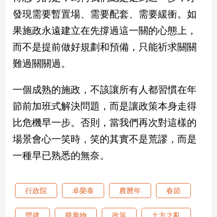
發現需要暫置場、需要配套、需要緩衝。如
建
築/
果施政永遠建立在先撐過這一關的心態上，
室
內
而不是提前做好規劃和預備，只能祈求關關
設
難過關關過。
計
旅
一個成熟的施政，不該讓所有人都習慣在年
遊/
美
節前加班式解決問題，而是讓政策本身走得
食
比危機早一步。否則，當我們再次對這樣的
星
座/
場景會心一笑時，笑的其實不是荒謬，而是
命
一種早已熟悉的無奈。
理
消
費
行政院
卓榮泰
農曆年
春節
健
康/
營建
廢棄物
政策
土方之亂
親