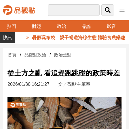
熱門
財經
政治
品論
影音
品
暑假玩布袋 親子暢遊海線生態 體驗食農樂趣
觀
點
財
首頁
品觀點政治
政治焦點
經
從土方之亂 看追趕跑跳碰的政策時差
台
灣
2026/01/30 16:21:27
文／觀點主筆室
財
經
新
聞
產
經/
股