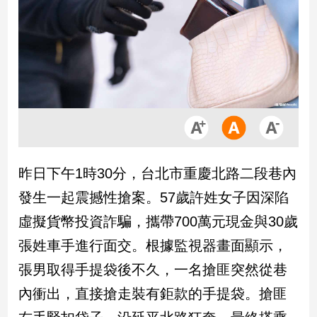
市
房
地
產
品
觀
點
政
昨日下午1時30分，台北市重慶北路二段巷內
治
發生一起震撼性搶案。57歲許姓女子因深陷
政
虛擬貨幣投資詐騙，攜帶700萬元現金與30歲
治
張姓車手進行面交。根據監視器畫面顯示，
焦
點
張男取得手提袋後不久，一名搶匪突然從巷
品
內衝出，直接搶走裝有鉅款的手提袋。搶匪
觀
點