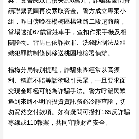
案。受害民眾已損失200萬元，詐騙集團仍持
新
續聯繫意圖再次索取資金。警方成立專案小
冠
病
組，昨日傍晚在楊梅區楊湖路二段超商前，
毒
專
當場逮捕67歲雷姓車手，查扣作案手機及相
區
關證物。雷男已依詐欺罪、洗錢防制法及組
織犯罪防制條例移送桃園地檢署偵辦。
南
台
楊梅分局特別提醒，詐騙集團經常以高獲
灣
利、穩賺不賠等話術吸引民眾，一旦要求面
觀
交現金即極可能為詐騙手法。警方呼籲民眾
點
遇到來路不明的投資資訊務必冷靜查證，切
南
勿貿然交付款項。如有疑問可撥打165反詐騙
台
灣
專線或110報案，共同守護財產安全。
觀
點