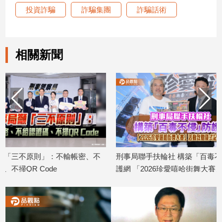
投資詐騙
詐騙集團
詐騙話術
娛
樂
相關新聞
娛
樂
星
聞
流
行/
時
尚
追
、不
刑事局聯手扶輪社 構築「百毒不侵」防
破億洗錢水房
星
護網 「2026珍愛嘻哈街舞大賽」活動致
團金流 負責人
2026/07/31
贈儀式記者會
2026/07/31
生
活