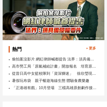
建
築/
室
內
設
計
旅
遊/
» 更多
熱門
美
食
偷拍案沒影片 網紅律師喊都提告 法界：須具備侵權要件
星
高市勞工局「原氣補給計畫」開放報名 培育原民青年就業力與部落創新
座/
命
從昔日高中女籃校隊到「資深獅迷」 徐欣瑩現身攻城獅開訓為球隊加油
理
暑假玩布袋 親子暢遊海線生態 體驗食農樂趣
消
「正港雄有戲」10月登場 三檔高雄原創劇作接力演出
費
健
康/
親