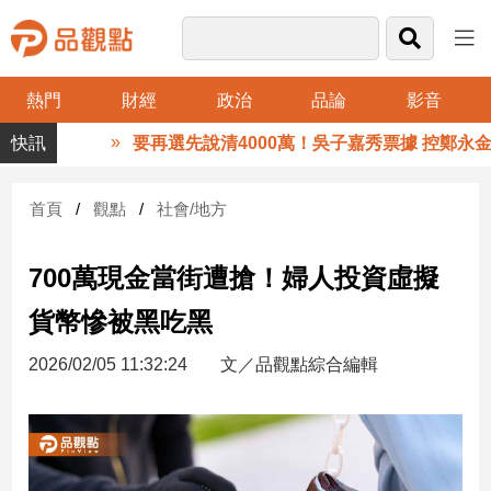
熱門
財經
政治
品論
影音
品
要再選先說清4000萬！吳子嘉秀票據 控鄭永金為
觀
點
財
首頁
觀點
社會/地方
經
700萬現金當街遭搶！婦人投資虛擬
台
灣
貨幣慘被黑吃黑
財
經
2026/02/05 11:32:24
文／品觀點綜合編輯
新
聞
產
經/
股