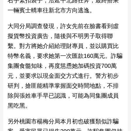
右手緊扣袋子，沿延平北路狂奔，最終搭乘
民
一輛賓士轎車往新北市方向逃逸。
調
國
會
大同分局調查發現，許女先前在臉書看到虛
焦
擬貨幣投資廣告，隨後與不明男子取得聯
點
繫。對方將她介紹給理財專員，並以購買比
特幣名義，要求她第一次匯款160萬元。詐騙
觀
集團食髓知味，再度慫恿她加碼投資700萬
點
元，並要求以現金面交方式進行。警方初步
兩
研判，搶匪能精準掌握面交時間地點，不排
岸/
國
除與張姓車手早已認識，可能為同集團成員
際
黑吃黑。
社
會/
地
另外桃園市楊梅分局本月初也破獲類似詐騙
方