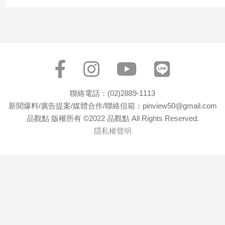
子/
感
情
藝
術
／
文
創
聯絡電話：(02)2889-1113
／
新聞爆料/廣告提案/媒體合作/聯絡信箱：pinview50@gmail.com
電
品觀點 版權所有 ©2022 品觀點 All Rights Reserved.
影
推
隱私權聲明
薦
科
技/
遊
戲
運
動