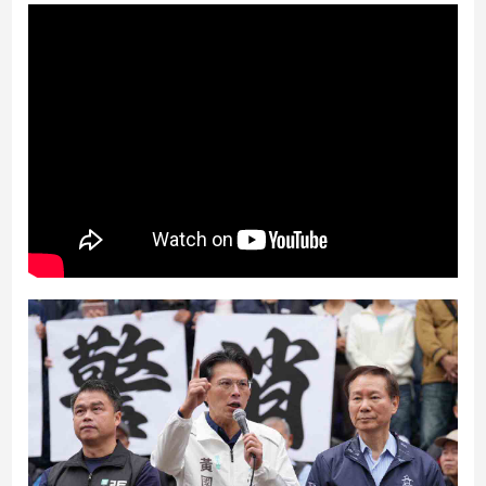
民
調
國
會
焦
點
觀
點
兩
岸/
國
際
社
會/
地
方