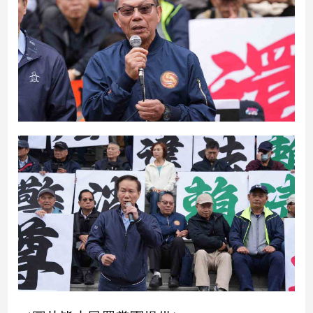
子/
感
情
藝
術
／
文
創
／
電
影
推
薦
科
技/
遊
戲
運
動