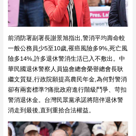
建
築/
室
內
設
前消防署副署長謝景旭指出,警消平均壽命較
計
一般公務員少5至10歲,罹癌風險多9%,死亡風
旅
遊/
險多14%,許多退休警消生活已入不敷出。中
美
華民國退休警察人員協會總會榮譽總會長耿
食
星
繼文質疑,行政院願提高農民年金,為何對警消
座/
卻有兩套標準?痛批政府進行階級鬥爭、苛扣
命
理
警消退休金。台灣民眾黨承諾將陪伴退休警
消
消走到最後,直到重拾合法權益。
費
健
康/
親