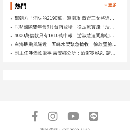
» 更多
熱門
鄭朝方「消失的2190萬」遭圍攻 藍營三女將追金流 拿出還款證明
FJM國際雙年會9月台南登場 從足療實踐「活出愛」
4000萬借款只有1810萬申報 游淑慧追問鄭朝方：2190萬差額去哪了
白海豚颱風逼近 五峰水梨緊急搶收 徐欣瑩臉書急呼「搶救五峰水梨」
副主任涉酒駕肇事 吉安鄉公所：酒駕零容忍 請辭獲准