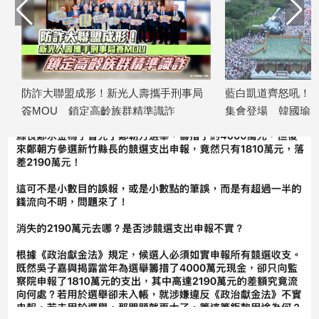
專
區
【我
的
觀
防詐大聯盟成形！新光人壽攜手刑事局
藍白凱道齊怒吼！「我
點】
簽MOU 鎖定高齡族群精準識詐
集會登場 韓國瑜鄭麗
2026/07/28
講
2026/07/25