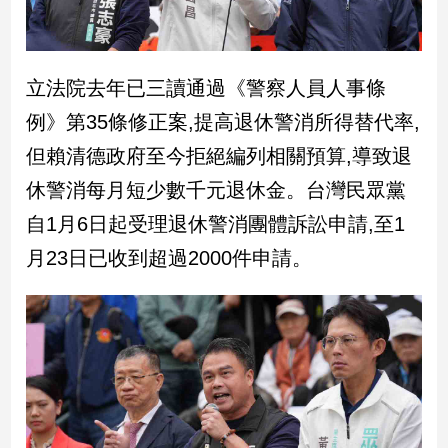
新
冠
病
毒
立法院去年已三讀通過《警察人員人事條
專
區
例》第35條修正案,提高退休警消所得替代率,
但賴清德政府至今拒絕編列相關預算,導致退
休警消每月短少數千元退休金。台灣民眾黨
南
台
自1月6日起受理退休警消團體訴訟申請,至1
灣
月23日已收到超過2000件申請。
觀
點
南
台
灣
觀
點