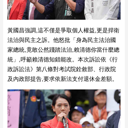
娛
樂
黃國昌強調,這不僅是爭取個人權益,更是捍衛
娛
法治與民主之訴。他怒批「身為民主法治國
樂
星
家總統,竟敢公然踐踏法治,賴清德你當什麼總
聞
統」,呼籲賴清德知錯能改。本次訴訟依《行
流
行/
政訴訟法》第八條對考試院銓敘部、行政院
時
及內政部提告,要求依新法支付退休金差額。
尚
追
星
生
活