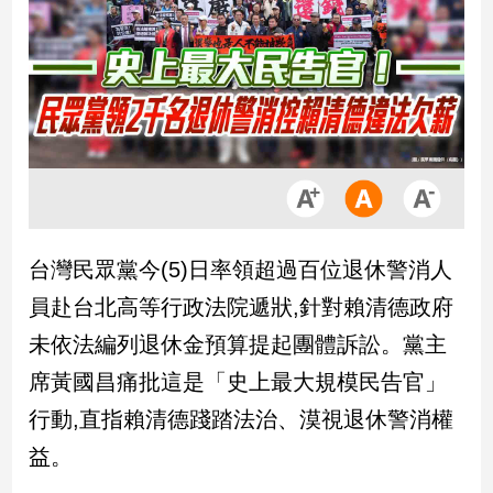
市
房
地
產
品
觀
點
政
台灣民眾黨今(5)日率領超過百位退休警消人
治
員赴台北高等行政法院遞狀,針對賴清德政府
政
未依法編列退休金預算提起團體訴訟。黨主
治
席黃國昌痛批這是「史上最大規模民告官」
焦
點
行動,直指賴清德踐踏法治、漠視退休警消權
品
益。
觀
點