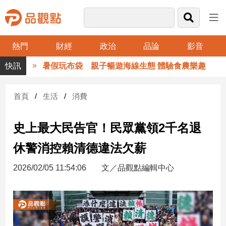
熱門
財經
政治
品論
影音
品
暑假玩布袋 親子暢遊海線生態 體驗食農樂趣
觀
點
財
首頁
生活
消費
經
史上最大民告官！民眾黨領2千名退
台
灣
休警消控賴清德違法欠薪
財
經
2026/02/05 11:54:06
文／品觀點編輯中心
新
聞
產
經/
股