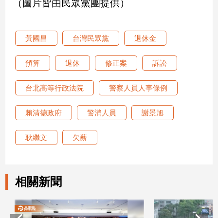
（圖片皆由民眾黨團提供）
寵
物
Pet
黃國昌
台灣民眾黨
退休金
影
預算
退休
修正案
訴訟
音
專
台北高等行政法院
警察人員人事條例
區
賴清德政府
警消人員
謝景旭
合
耿繼文
欠薪
作
媒
體
相關新聞
投
稿