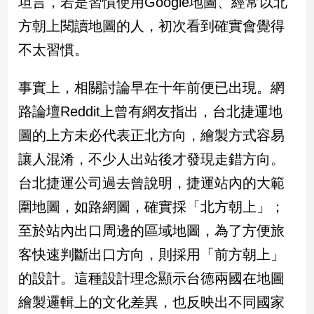
坦言，若是習慣使用Google地圖、經常以北
方朝上閱讀地圖的人，初次看到確實會覺得
娛
不太習慣。
樂
娛
事實上，相關討論早在十年前便已出現。網
樂
路論壇Reddit上曾有網友指出，台北捷運地
星
聞
圖的上方未必代表正北方向，繪製方式容易
流
讓人混淆，不少人出站後才發現走錯方向。
行/
時
台北捷運公司過去曾說明，捷運站內的大範
尚
圍地圖，如路網圖，確實採「北方朝上」；
追
至於站內出口周邊的區域地圖，為了方便旅
星
客快速判斷出口方向，則採用「前方朝上」
的設計。這種設計理念顯示台德兩國在地圖
生
繪製邏輯上的文化差異，也反映出不同國家
活