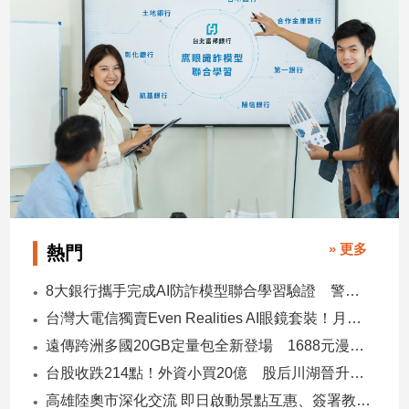
子/
感
情
藝
術
／
文
創
／
電
影
推
» 更多
熱門
薦
科
8大銀行攜手完成AI防詐模型聯合學習驗證 警示帳戶準確度提升2倍
技/
台灣大電信獨賣Even Realities AI眼鏡套裝！月付1399元 專案價3990
遊
戲
遠傳跨洲多國20GB定量包全新登場 1688元漫遊逾百國家！
運
台股收跌214點！外資小買20億 股后川湖晉升萬金股
動
高雄陸奧市深化交流 即日啟動景點互惠、簽署教育合作MOU