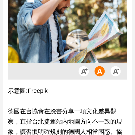
市
房
地
產
品
觀
點
政
治
示意圖:Freepik
政
治
焦
點
德國在台協會在臉書分享一項文化差異觀
品
察，直指台北捷運站內地圖方向不一致的現
觀
象，讓習慣明確規則的德國人相當困惑。協
點