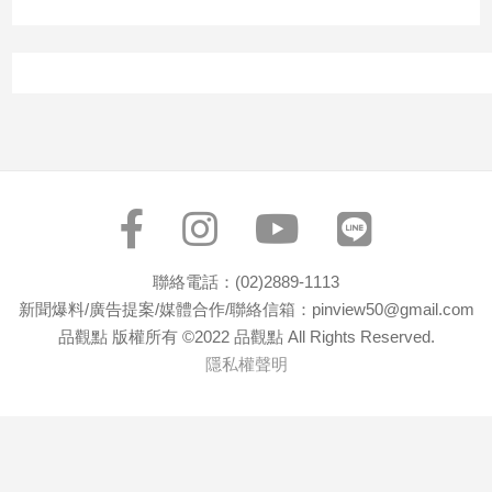
寵
物
Pet
影
音
專
區
聯絡電話：(02)2889-1113
合
新聞爆料/廣告提案/媒體合作/聯絡信箱：pinview50@gmail.com
作
品觀點 版權所有 ©2022 品觀點 All Rights Reserved.
媒
隱私權聲明
體
投
稿