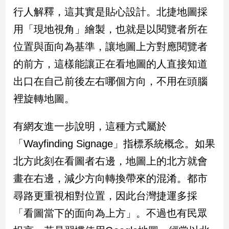
新
行人解釋，這其實是貼心設計。北捷地圖採
冠
病
用「現地視角」繪製，也就是以閱覽者所在
毒
位置與面向為基準，讓地圖上方對應閱覽者
專
區
的前方，這樣能讓正在看地圖的人直接知道
出口在自己前後左右哪個方向，不用在頭腦
南
裡旋轉地圖。
台
灣
有網友進一步說明，這種方式屬於
觀
「Wayfinding Signage」指標系統概念。如果
點
北方此刻在看圖者右邊，地圖上的北方就會
南
畫在右邊，減少方向轉換帶來的混淆。都市
台
尋路更重視相對位置，因此台灣捷運多採
灣
觀
「看圖當下的面向為上方」。不過也有民眾
點