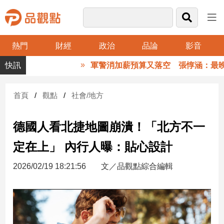
熱門
財經
政治
品論
影音
品
軍警消加薪預算又落空 張惇涵：最晚10
觀
點
財
首頁
觀點
社會/地方
經
德國人看北捷地圖崩潰！「北方不一
台
灣
定在上」 內行人曝：貼心設計
財
經
2026/02/19 18:21:56
文／品觀點綜合編輯
新
聞
產
經/
股