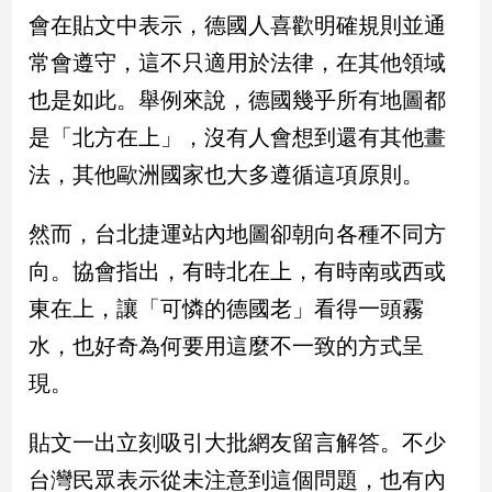
民
會在貼文中表示，德國人喜歡明確規則並通
調
常會遵守，這不只適用於法律，在其他領域
國
會
也是如此。舉例來說，德國幾乎所有地圖都
焦
是「北方在上」，沒有人會想到還有其他畫
點
法，其他歐洲國家也大多遵循這項原則。
觀
然而，台北捷運站內地圖卻朝向各種不同方
點
向。協會指出，有時北在上，有時南或西或
兩
東在上，讓「可憐的德國老」看得一頭霧
岸/
水，也好奇為何要用這麼不一致的方式呈
國
際
現。
社
會/
貼文一出立刻吸引大批網友留言解答。不少
地
方
台灣民眾表示從未注意到這個問題，也有內