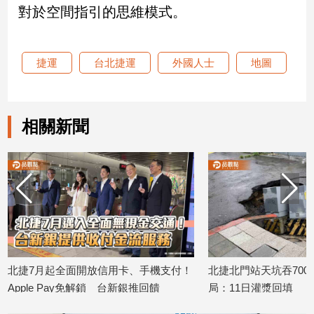
對於空間指引的思維模式。
建
築/
室
內
捷運
台北捷運
外國人士
地圖
設
計
旅
相關新聞
遊/
美
食
星
座/
命
理
消
費
北捷7月起全面開放信用卡、手機支付！
北捷北門站天坑吞70
健
Apple Pay免解鎖 台新銀推回饋
局：11日灌漿回填
康/
2026/06/30
2026/06/11
親