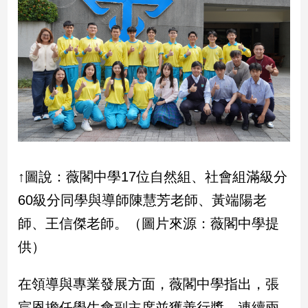
新
冠
病
毒
專
區
南
台
灣
↑圖說：薇閣中學17位自然組、社會組滿級分
觀
60級分同學與導師陳慧芳老師、黃端陽老
點
師、王信傑老師。（圖片來源：薇閣中學提
南
供）
台
灣
觀
在領導與專業發展方面，薇閣中學指出，張
點
宸恩擔任學生會副主席並獲善行獎，連續兩