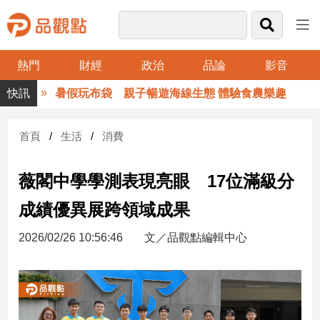
熱門
財經
政治
品論
影音
品
暑假玩布袋 親子暢遊海線生態 體驗食農樂趣
觀
點
財
首頁
生活
消費
經
薇閣中學學測表現亮眼 17位滿級分
台
灣
成績優異展跨領域成果
財
經
2026/02/26 10:56:46
文／品觀點編輯中心
新
聞
產
經/
股