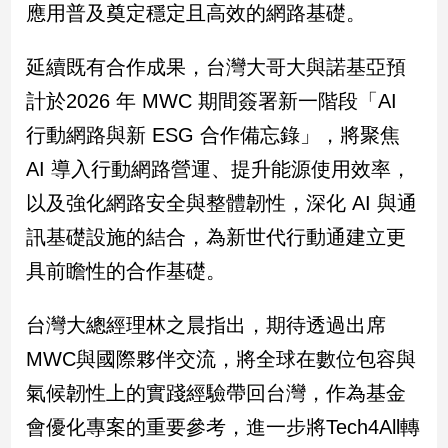
應用普及奠定穩定且高效的網路基礎。
專
區
延續既有合作成果，台灣大哥大與諾基亞預
【我
的
計於2026 年 MWC 期間簽署新一階段「AI
觀
行動網路與新 ESG 合作備忘錄」，將聚焦
點】
AI 導入行動網路營運、提升能源使用效率，
以及強化網路安全與整體韌性，深化 AI 與通
訊基礎設施的結合，為新世代行動通建立更
具前瞻性的合作基礎。
台灣大總經理林之晨指出，期待透過出席
MWC與國際夥伴交流，將全球在數位包容與
氣候韌性上的實踐經驗帶回台灣，作為基金
會優化專案的重要參考，進一步將Tech4All轉