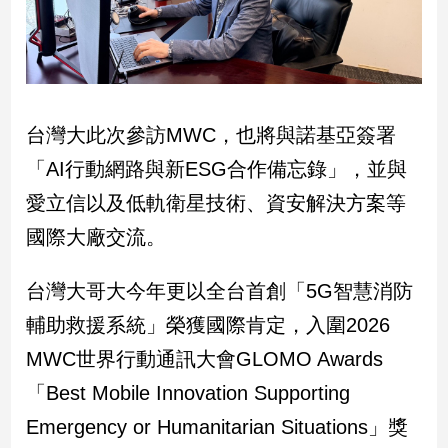
建
築/
室
內
設
計
台灣大此次參訪MWC，也將與諾基亞簽署
旅
「AI行動網路與新ESG合作備忘錄」，並與
遊/
愛立信以及低軌衛星技術、資安解決方案等
美
食
國際大廠交流。
星
座/
台灣大哥大今年更以全台首創「5G智慧消防
命
理
輔助救援系統」榮獲國際肯定，入圍2026
消
MWC世界行動通訊大會GLOMO Awards
費
「Best Mobile Innovation Supporting
健
康/
Emergency or Humanitarian Situations」獎
親