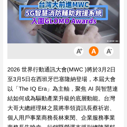
市
房
地
產
品
觀
點
政
2026 世界行動通訊大會(MWC )將於3月2日
治
至3月5日在西班牙巴塞隆納登場，本屆大會
政
以「The IQ Era」為主軸，聚焦 AI 與智慧連
治
結如何成為驅動產業升級的底層動能。台灣
焦
點
大哥大總經理林之晨將率領資訊長蔡祈岩、
品
個人用戶事業商務長林東閔、企業服務事業
觀
點