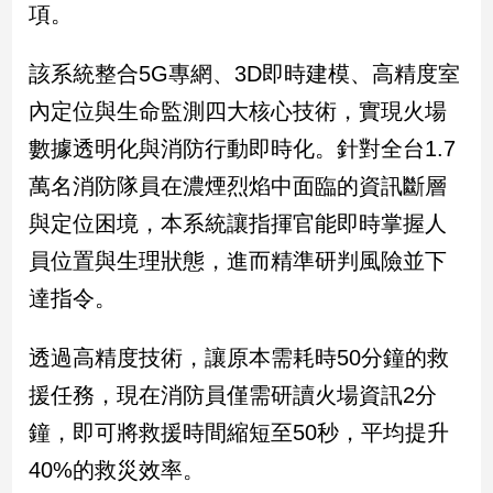
項。
子/
感
情
該系統整合5G專網、3D即時建模、高精度室
藝
內定位與生命監測四大核心技術，實現火場
術
／
數據透明化與消防行動即時化。針對全台1.7
文
萬名消防隊員在濃煙烈焰中面臨的資訊斷層
創
／
與定位困境，本系統讓指揮官能即時掌握人
電
員位置與生理狀態，進而精準研判風險並下
影
推
達指令。
薦
科
透過高精度技術，讓原本需耗時50分鐘的救
技/
遊
援任務，現在消防員僅需研讀火場資訊2分
戲
鐘，即可將救援時間縮短至50秒，平均提升
運
40%的救災效率。
動