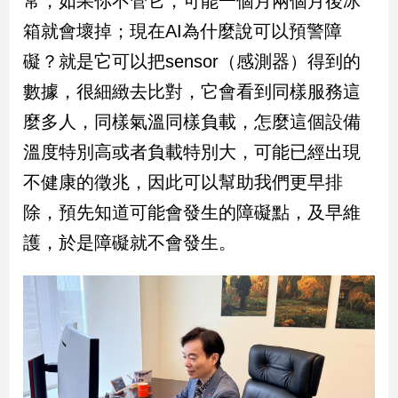
常，如果你不管它，可能一個月兩個月後冰
箱就會壞掉；現在AI為什麼說可以預警障
娛
礙？就是它可以把sensor（感測器）得到的
樂
數據，很細緻去比對，它會看到同樣服務這
娛
麼多人，同樣氣溫同樣負載，怎麼這個設備
樂
星
溫度特別高或者負載特別大，可能已經出現
聞
不健康的徵兆，因此可以幫助我們更早排
流
行/
除，預先知道可能會發生的障礙點，及早維
時
護，於是障礙就不會發生。
尚
追
星
生
活