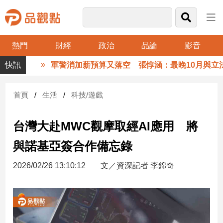
熱門
財經
政治
品論
影音
品
軍警消加薪預算又落空 張惇涵：最晚10月與立法院溝
觀
點
財
首頁
生活
科技/遊戲
經
台灣大赴MWC觀摩取經AI應用 將
台
灣
與諾基亞簽合作備忘錄
財
經
2026/02/26 13:10:12
文／資深記者 李錦奇
新
聞
產
經/
股