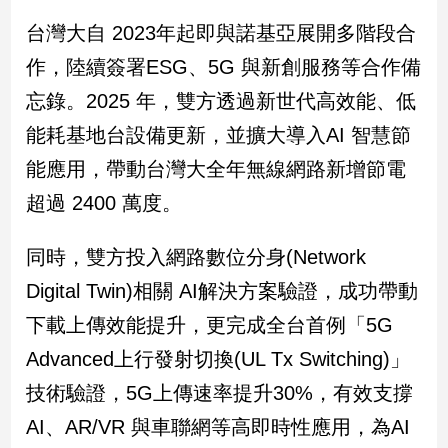
寵
物
台灣大自 2023年起即與諾基亞展開多階段合
Pet
作，陸續簽署ESG、5G 與新創服務等合作備
忘錄。2025 年，雙方透過新世代高效能、低
影
能耗基地台設備更新，並擴大導入AI 智慧節
音
能應用，帶動台灣大全年無線網路新增節電
專
區
超過 2400 萬度。
同時，雙方投入網路數位分身(Network
合
Digital Twin)相關 AI解決方案驗證，成功帶動
作
媒
下載上傳效能提升，更完成全台首例「5G
體
Advanced上行發射切換(UL Tx Switching)」
技術驗證，5G上傳速率提升30%，有效支撐
投
AI、AR/VR 與車聯網等高即時性應用，為AI
稿