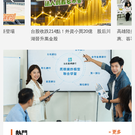
台股收跌214點！外資小買20億 股后川
高雄陸奧市深化交流 
湖晉升萬金股
惠、簽署教育合作MO
2026/08/06
2026/08/06
» 更多
熱門