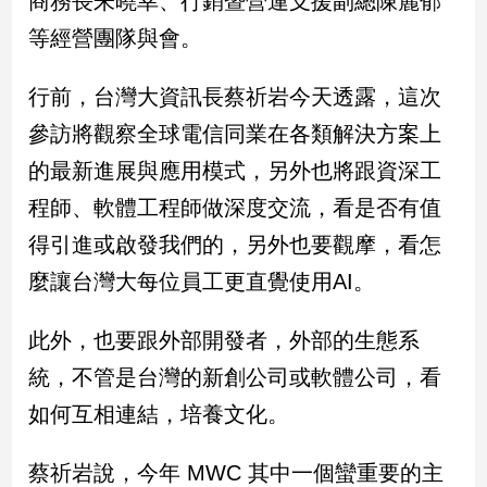
商務長朱曉幸、行銷暨營運支援副總陳麗郁
民
等經營團隊與會。
調
國
會
行前，台灣大資訊長蔡祈岩今天透露，這次
焦
參訪將觀察全球電信同業在各類解決方案上
點
的最新進展與應用模式，另外也將跟資深工
程師、軟體工程師做深度交流，看是否有值
觀
得引進或啟發我們的，另外也要觀摩，看怎
點
麼讓台灣大每位員工更直覺使用AI。
兩
岸/
此外，也要跟外部開發者，外部的生態系
國
際
統，不管是台灣的新創公司或軟體公司，看
社
如何互相連結，培養文化。
會/
地
方
蔡祈岩說，今年 MWC 其中一個蠻重要的主