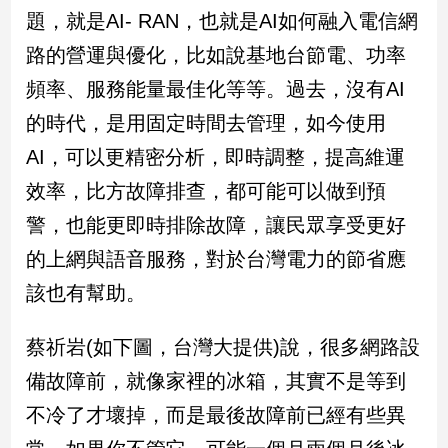
新
題，就是AI- RAN，也就是AI如何融入電信網
冠
路的營運與優化，比如說基地台節電、功率
病
毒
頻率、服務能量最佳化等等。過去，沒有AI
專
區
的時代，是用固定時間去管理，如今使用
AI，可以更精密分析，即時調整，提高維運
效率，比方故障排查，都可能可以做到預
南
台
警，也能更即時排除故障，讓民眾享受更好
灣
的上網與語音服務，對於台灣電力的節省應
觀
該也有幫助。
點
南
蔡祈岩(如下圖，台灣大提供)說，很多網路設
台
備故障前，就像家裡的冰箱，其實不是等到
灣
觀
不冷了才壞掉，而是最後故障前已經有些異
點