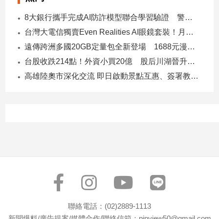
8大銀行攜手完成AI防詐模型聯合學習驗證 警示帳戶準確度提升2倍
台灣大電信獨賣Even Realities AI眼鏡套裝！月付1399元 專案價3990
遠傳跨洲多國20GB定量包全新登場 1688元漫遊逾百國家！
台股收跌214點！外資小買20億 股后川湖晉升萬金股
高雄陸奧市深化交流 即日啟動景點互惠、簽署教育合作MOU
聯絡電話：(02)2889-1113
新聞爆料/廣告提案/媒體合作/聯絡信箱：pinview50@gmail.com