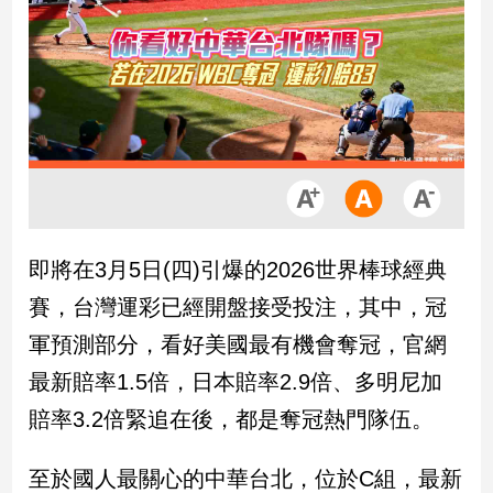
市
房
地
產
品
觀
點
政
即將在3月5日(四)引爆的2026世界棒球經典
治
賽，台灣運彩已經開盤接受投注，其中，冠
政
軍預測部分，看好美國最有機會奪冠，官網
治
最新賠率1.5倍，日本賠率2.9倍、多明尼加
焦
點
賠率3.2倍緊追在後，都是奪冠熱門隊伍。
品
觀
至於國人最關心的中華台北，位於C組，最新
點