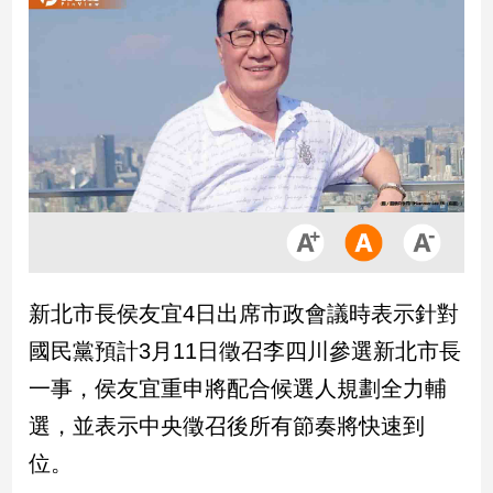
市
房
地
產
品
觀
點
政
治
新北市長侯友宜4日出席市政會議時表示針對
政
國民黨預計3月11日徵召李四川參選新北市長
治
焦
一事，侯友宜重申將配合候選人規劃全力輔
點
選，並表示中央徵召後所有節奏將快速到
品
觀
位。
點