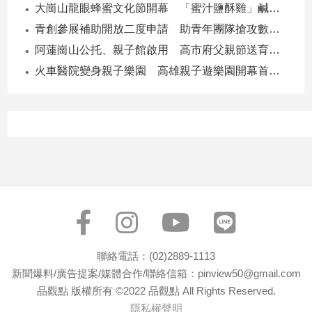
大崗山龍眼蜂蜜文化節開幕 「蜜汁鹽酥雞」鹹甜跨界搶話題
建
青創參展補助開放二度申請 助青年團隊搶攻數位轉型商機
築/
室
阿蓮崗山公托、親子館啟用 高市府父親節送育兒暖禮
內
火車醫院變身親子樂園 高雄親子遊樂園開幕首日爆棚
設
計
旅
遊/
美
食
星
座/
命
理
消
聯絡電話：(02)2889-1113
費
新聞爆料/廣告提案/媒體合作/聯絡信箱：pinview50@gmail.com
健
品觀點 版權所有 ©2022 品觀點 All Rights Reserved.
康/
隱私權聲明
親