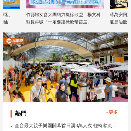
竹縣婦女會大團結力挺徐欣瑩 楊文科
蔣萬安回應遮簽名爭
娛
縣長再喊「一定要讓徐欣瑩當選」
還是油飯，我都很喜
樂
2026/08/06
2026/08/06
娛
樂
星
聞
流
行/
時
尚
追
星
» 更多
熱門
生
全台最大親子樂園開幕首日湧3萬人次 輕軌客流增20倍
活