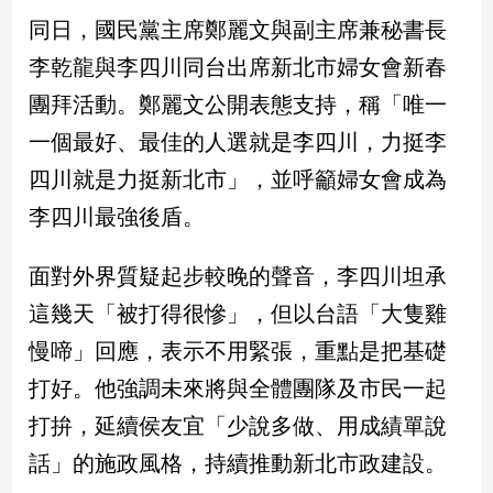
民
同日，國民黨主席鄭麗文與副主席兼秘書長
調
李乾龍與李四川同台出席新北市婦女會新春
國
會
團拜活動。鄭麗文公開表態支持，稱「唯一
焦
一個最好、最佳的人選就是李四川，力挺李
點
四川就是力挺新北市」，並呼籲婦女會成為
李四川最強後盾。
觀
點
面對外界質疑起步較晚的聲音，李四川坦承
兩
這幾天「被打得很慘」，但以台語「大隻雞
岸/
國
慢啼」回應，表示不用緊張，重點是把基礎
際
打好。他強調未來將與全體團隊及市民一起
社
打拚，延續侯友宜「少說多做、用成績單說
會/
地
話」的施政風格，持續推動新北市政建設。
方