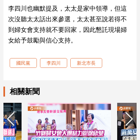
新
李四川也幽默提及，太太是家中領導，但這
冠
病
次沒聽太太話出來參選，太太甚至說若得不
毒
到婦女會支持就不要回家，因此懇託現場婦
專
區
女給予鼓勵與信心支持。
南
國民黨
李四川
新北市長
台
灣
觀
相關新聞
點
南
台
灣
觀
點