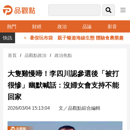
熱門
財經
政治
品論
影音
品
暑假玩布袋 親子暢遊海線生態 體驗食農樂趣
觀
點
財
首頁
品觀點政治
政治焦點
經
大隻雞慢啼！李四川認參選後「被打
台
灣
很慘」幽默喊話：沒婦女會支持不能
財
經
回家
新
聞
2026/03/04 15:13:04
文／品觀點綜合編輯
產
經/
股