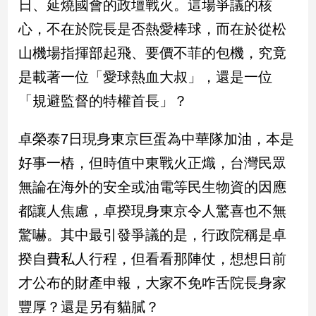
日、延燒國會的政壇戰火。這場爭議的核
民
調
心，不在於院長是否熱愛棒球，而在於從松
國
山機場指揮部起飛、要價不菲的包機，究竟
會
焦
是載著一位「愛球熱血大叔」，還是一位
點
「規避監督的特權首長」？
卓榮泰7日現身東京巨蛋為中華隊加油，本是
觀
點
好事一樁，但時值中東戰火正熾，台灣民眾
無論在海外的安全或油電等民生物資的因應
兩
岸/
都讓人焦慮，卓揆現身東京令人驚喜也不無
國
驚嚇。其中最引發爭議的是，行政院稱是卓
際
揆自費私人行程，但看看那陣仗，想想日前
社
會/
才公布的財產申報，大家不免咋舌院長身家
地
方
豐厚？還是另有貓膩？