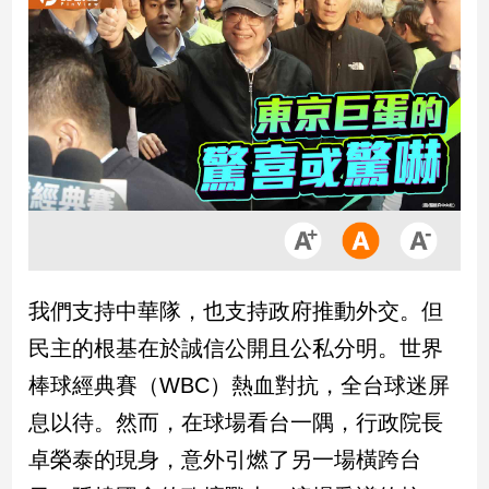
市
房
地
產
品
觀
點
政
治
我們支持中華隊，也支持政府推動外交。但
政
民主的根基在於誠信公開且公私分明。世界
治
焦
棒球經典賽（WBC）熱血對抗，全台球迷屏
點
息以待。然而，在球場看台一隅，行政院長
品
觀
卓榮泰的現身，意外引燃了另一場橫跨台
點