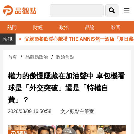
熱門
財經
政治
品論
影音
品
父親節餐飲暖心獻禮 THE AMNIS然一酒店「夏日藏禮
觀
點
財
首頁
品觀點政治
政治焦點
經
權力的傲慢隱藏在加油聲中 卓包機看
台
灣
球是「外交突破」還是「特權自
財
經
費」？
新
聞
2026/03/09 16:50:58
文／觀點主筆室
產
經/
股