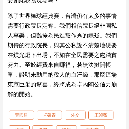
要如此親臨現場嗎？
子/
感
除了世界棒球經典賽，台灣仍有太多的事情
情
需要行政院長定奪。我們相信院長絕非圖私
藝
術
人享樂，但難掩為民進黨作秀的嫌疑。我們
／
文
期待的行政院長，與其公私說不清楚地硬要
創
在鎂光燈下出場，不如在全民需要之處踏實
／
電
努力。至於經費來自哪裡，若無法攤開帳
影
單，證明未動用納稅人的血汗錢，那麼這場
推
薦
東京巨蛋的驚喜，終將成為卓內閣公信力崩
科
解的開始。
技/
遊
戲
黃國昌
卓榮泰
外交
王鴻薇
運
動