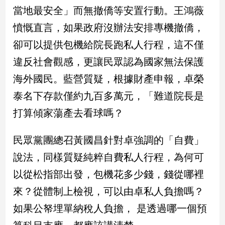
當地最安全」而無撤僑等安置行動。王鴻薇
娛
憤慨直言，如果政府沒辦法安排專機撤僑，
樂
卻可以提供包機給院長跑私人行程，這不僅
違反社會觀感，更讓民眾認為國家無法保護
娛
樂
海外國民。藍營質疑，根據財產申報，卓榮
星
聞
泰名下存款僅約九百多萬元，「難道院長是
流
打算傾家蕩產去看球嗎？
行/
時
民眾黨團總召黃國昌針對卓強調的「自費」
尚
追
說法，同樣質疑純粹自費私人行程，為何可
星
以從松指部出發，包機花多少錢，錢從哪裡
來？從體制上檢視，可以由卓私人負擔嗎？
生
如果公帑埋單納稅人負擔， 是透過哪一個預
活