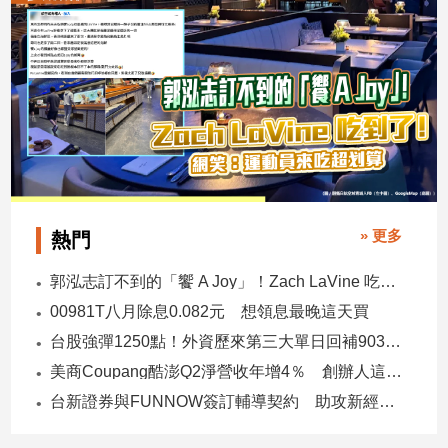
專
區
【我
的
觀
點】
» 更多
熱門
郭泓志訂不到的「饗 A Joy」！Zach LaVine 吃到了！ 網笑：運動員來吃超划算
00981T八月除息0.082元 想領息最晚這天買
台股強彈1250點！外資歷來第三大單日回補903億 ETF反彈
美商Coupang酷澎Q2淨營收年增4％ 創辦人這樣看台灣市場！
台新證券與FUNNOW簽訂輔導契約 助攻新經濟企業上市櫃