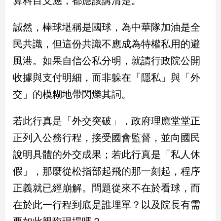
算科目支應，都應該講清楚。
建
築/
誠然，棒球堪稱是國球，為中華隊加油是全
室
民共識，但這份共識不應成為特權私用的避
內
設
風港。如果自信公私分明，就請行政院公開
計
收據與支付明細，而非躲在「隱私」與「外
旅
遊/
交」的模糊地帶閃爍其詞。
美
食
若此行真是「外交突破」，政府理應堂堂正
星
正列入公務行程，接受國會監督，並向國民
座/
命
說明具體的外交成果；若此行真是「私人休
理
假」，那麼從松指部起飛的那一刻起，程序
消
費
正義就已經崩解。問題從來不在於看球，而
健
在於此一行程到底是誰埋單？以及院長有需
康/
親