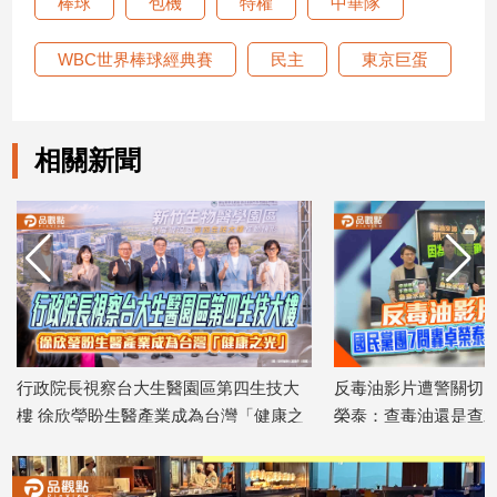
棒球
包機
特權
中華隊
寵
物
Pet
WBC世界棒球經典賽
民主
東京巨蛋
影
相關新聞
音
專
區
合
作
媒
體
行政院長視察台大生醫園區第四生技大
反毒油影片遭警關切 
樓 徐欣瑩盼生醫產業成為台灣「健康之
榮泰：查毒油還是查水
2026/07/27
光」
投
2026/07/31
稿