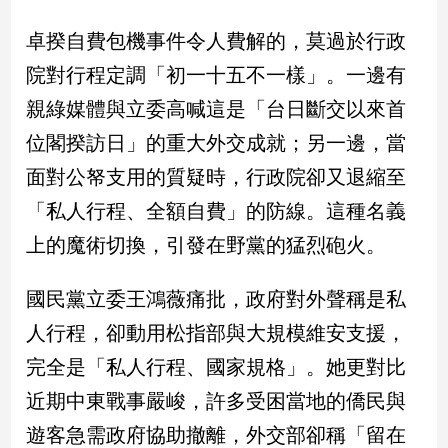
新
冠
卓揆自費包機事件令人費解的，莫過於行政
病
院對行程定調「初一十五不一樣」。一邊有
毒
專
親綠媒體與立委高喊這是「台日斷交以來首
區
位閣揆訪日」的重大外交成就；另一邊，當
面對公帑支用的質疑時，行政院卻又退縮至
南
「私人行程、全額自費」的防線。這種名義
台
上的魔術切換，引發在野黨的猛烈砲火。
灣
觀
點
國民黨立委王鴻薇痛批，政府對外聲稱是私
人行程，卻動用松指部與大規模維安支援，
南
台
完全是「私人行程、國家規格」。她更對比
灣
近期中東戰事嚴峻，許多受困當地的僑民與
觀
點
遊客急需政府協助撤離，外交部卻稱「留在