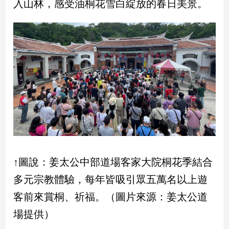
入山林，感受油桐花雪白綻放的春日美景。
民
調
國
會
焦
點
觀
點
兩
岸/
國
↑圖說：姜太公中部道場客家大院桐花季結合
際
多元宗教體驗，每年皆吸引眾五萬名以上遊
社
客前來賞桐、祈福。（圖片來源：姜太公道
會/
地
場提供）
方