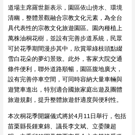
新
道場主席羅世新表示，園區依山傍水、環境
冠
病
清幽，整體景觀融合宗教文化元素，為全台
毒
具代表性的宗教文化旅遊園區。園內種植上
專
區
萬株油桐花樹，並設有完善步道系統，民眾
可於花季期間漫步其中，欣賞翠綠枝頭點綴
南
雪白花朵的夢幻景致。此外，客家大院交通
台
條件便利，聯外道路順暢，園區腹地廣大，
灣
設有完善停車空間，可同時容納大量車輛與
觀
點
遊覽車進出，特別適合國旅家庭出遊及團體
旅遊規劃，提升整體旅遊舒適度與便利性。
南
台
灣
本次桐花季開鑼儀式將於4月11日舉行，包括
觀
苗栗縣長鍾東錦、議長李文斌、立委陳超
點