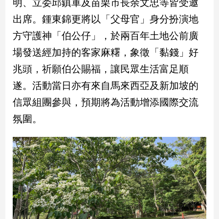
明、立委邱鎮軍及苗栗市長余文忠等皆受邀
出席。鍾東錦更將以「父母官」身分扮演地
娛
方守護神「伯公仔」，於兩百年土地公前廣
樂
場發送經加持的客家麻糬，象徵「黏錢」好
娛
兆頭，祈願伯公賜福，讓民眾生活富足順
樂
星
遂。活動當日亦有來自馬來西亞及新加坡的
聞
信眾組團參與，預期將為活動增添國際交流
流
行/
氛圍。
時
尚
追
星
生
活