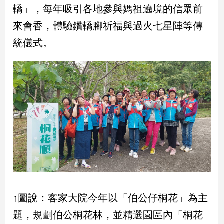
轎」，每年吸引各地參與媽祖遶境的信眾前
子/
感
來會香，體驗鑽轎腳祈福與過火七星陣等傳
情
統儀式。
藝
術
／
文
創
／
電
影
推
薦
科
技/
遊
戲
↑圖說：客家大院今年以「伯公仔桐花」為主
運
動
題，規劃伯公桐花林，並精選園區內「桐花