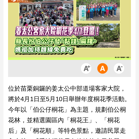
市
房
地
產
品
觀
點
政
治
位於苗栗銅鑼的姜太公中部道場客家大院，
政
將於4月1日至5月10日舉辦年度桐花季活動。
治
焦
今年以「伯公仔桐花」為主題，規劃伯公桐
點
花林，並精選園區內「桐花王」、「桐花
品
觀
后」及「桐花順」等特色景點，邀請民眾走
點