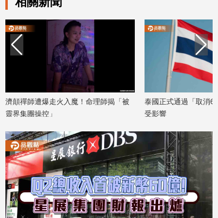
相關新聞
濟顛禪師遭爆走火入魔！命理師揭「被
泰國正式通過「取消6
靈界集團操控」
受影響
2026/06/24
2026/05/20