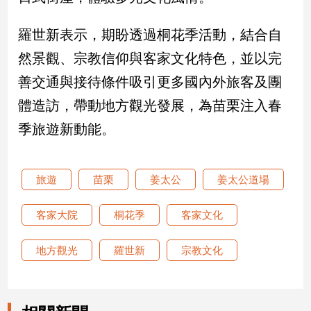
專
區
羅世新表示，期盼透過桐花季活動，結合自
【我
然景觀、宗教信仰與客家文化特色，並以完
的
善交通與接待條件吸引更多國內外旅客及團
觀
點】
體造訪，帶動地方觀光發展，為苗栗注入春
季旅遊新動能。
旅遊
苗栗
姜太公
姜太公道場
客家大院
桐花季
客家文化
地方觀光
羅世新
宗教文化