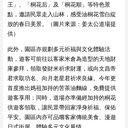
寵
王」、「桐花后」及「桐花順」等特色景
物
點，邀請民眾走入山林，感受油桐花雪白綻
Pet
放的春日美景。（圖片來源：姜太公道場提
供）
影
音
此外，園區亦規劃多元祈福與文化體驗活
專
區
動，遊客可前往以客家米倉為造型的天地財
庫參拜，領取發財米祈求財運，或向文昌帝
合
君求取功名、向月老星君祈求良緣。今年更
作
首度推出媽祖加持的苦茶油麵線，免費提供
媒
遊客享用；同時，道場亦準備經加持的桐花
體
供遊客領取，讓民眾帶回家淨身祈福、保佑
平安。園區內亦可品嚐客家傳統美食、漫遊
投
稿
日式街屋，體驗多元文化風情。