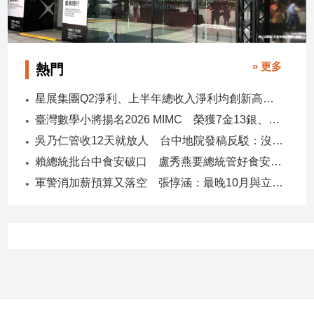
» 更多
熱門
星展集團Q2淨利、上半年總收入淨利均創新高 股東權益報酬率17.5%
臺灣數學小將揚名2026 MIMC​ 榮獲7金13銀、13銅1佳作
吳乃仁管收12天就放人 台中地院發稿反駁：沒有司法雙標
賴總統批台中食安破口 盧秀燕要總統管好食安 蔣萬安搬2014「食安即國安」打臉
軍警消加薪預算又落空 張惇涵：最晚10月與立法院溝通