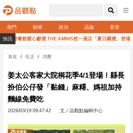
熱門
財經
政治
品論
影音
品
親節餐飲暖心獻禮 THE AMNIS然一酒店「夏日藏禮」登場
觀
點
財
首頁
生活
消費
經
姜太公客家大院桐花季4/1登場！縣長
台
灣
扮伯公仔發「黏錢」麻糬、媽祖加持
財
經
麵線免費吃​​​​​​​​​​​​​​​​
新
聞
2026/03/19 09:47:42
文／品觀點編輯中心
產
經/
股