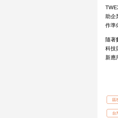
寵
TW
物
Pet
助企
作準
影
音
隨著
專
科技
區
新應
合
作
媒
體
區
投
台
稿