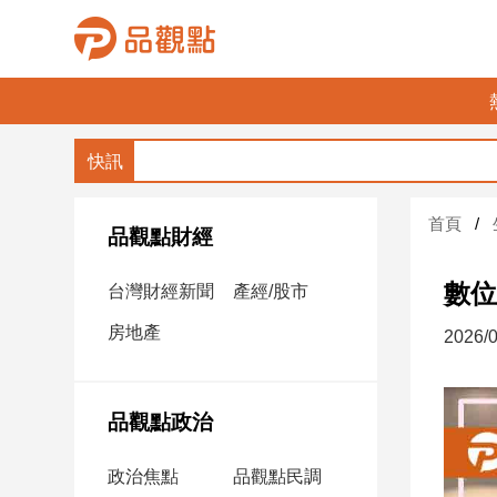
品
觀
點
財
首頁
經
品觀點財經
台
數位
台灣財經新聞
產經/股市
灣
財
房地產
2026/0
經
新
聞
品觀點政治
產
經/
政治焦點
品觀點民調
股