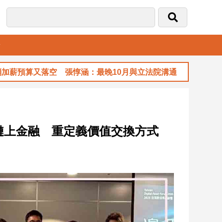
音
又落空 張惇涵：最晚10月與立法院溝通
0
鏈上金融 重定義價值交換方式