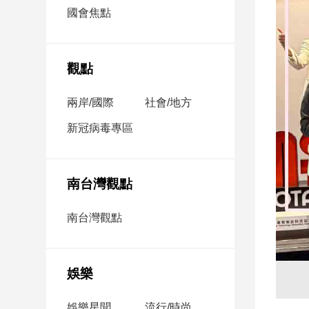
市
國會焦點
房
地
產
觀點
兩岸/國際
社會/地方
品
觀
新冠病毒專區
點
政
治
南台灣觀點
政
南台灣觀點
治
焦
點
娛樂
品
觀
點
娛樂星聞
流行/時尚