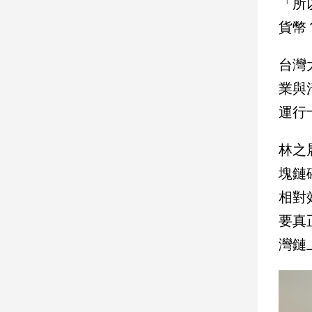
「所
貨幣
娛
樂
台灣
娛
業與
樂
運行
星
聞
林之
流
行/
塊鏈
時
尚
相對
追
要真
星
灣鏈
生
活