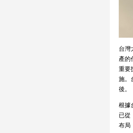
子/
感
情
藝
術
／
文
台灣
創
／
產的
電
重要
影
推
施。
薦
後。
科
技/
根據
遊
戲
已從
運
布局
動