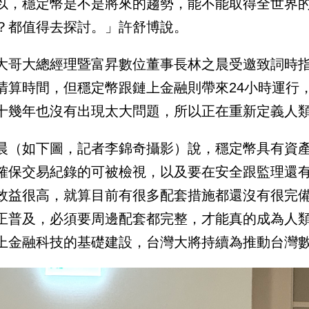
以，穩定幣是不是將來的趨勢，能不能取得全世界
？都值得去探討。」許舒博說。
大哥大總經理暨富昇數位董事長林之晨受邀致詞時
清算時間，但穩定幣跟鏈上金融則帶來24小時運行
十幾年也沒有出現太大問題，所以正在重新定義人
晨（如下圖，記者李錦奇攝影）說，穩定幣具有資
確保交易紀錄的可被檢視，以及要在安全跟監理還
效益很高，就算目前有很多配套措施都還沒有很完
正普及，必須要周邊配套都完整，才能真的成為人
上金融科技的基礎建設，台灣大將持續為推動台灣