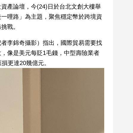
產論壇，今(24)日於台北文創大樓舉
後一哩路」為主題，聚焦穩定幣於跨境資
務挑戰。
記者李錦奇攝影）指出，國際貿易需要找
，像是美元每貶1毛錢，中型壽險業者
損更達20幾億元。