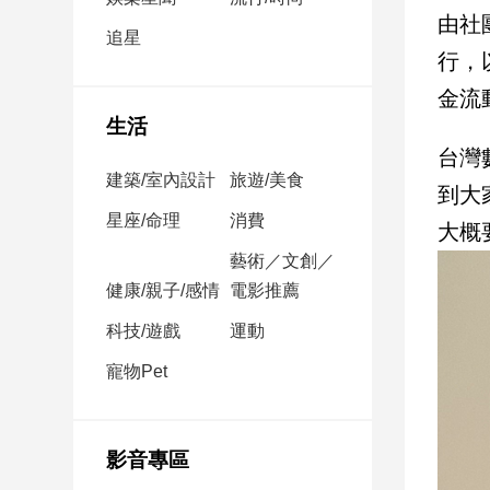
民
由社
調
追星
行，
國
會
金流
焦
生活
點
台灣
建築/室內設計
旅遊/美食
到大
觀
星座/命理
消費
大概
點
藝術／文創／
健康/親子/感情
電影推薦
兩
岸/
科技/遊戲
運動
國
際
寵物Pet
社
會/
地
影音專區
方