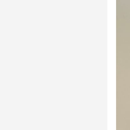
建
築/
室
內
設
計
旅
遊/
美
食
星
座/
命
理
消
費
健
康/
親