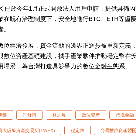
EX 已於今年1月正式開放法人用戶申請，提供具備
業在既有治理制度下，安全地進行BTC、ETH等虛
備。
數位經濟發展，資金流動的邊界正逐步被重新定義
與數位資產基礎建設，攜手產業夥伴推動穩定幣在
用場景，為台灣打造具競爭力的數位金融生態系。
塊鏈
許舒博
林之晨
數位資產
跨境金融
灣大虛擬資產交易所(TWEX)
穩定幣
台灣數位資產暨