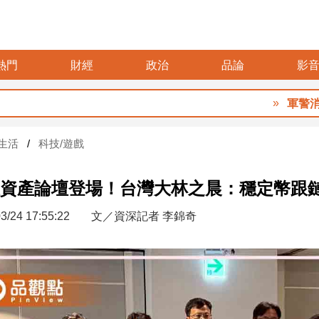
熱門
財經
政治
品論
影
軍警消加薪預算
生活
科技/遊戲
資產論壇登場！台灣大林之晨：穩定幣跟
3/24 17:55:22
文／資深記者 李錦奇