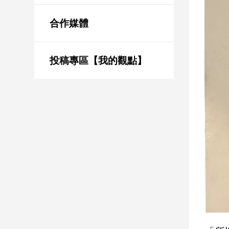
新
冠
合作媒體
病
毒
專
區
投稿專區【我的觀點】
南
台
灣
觀
點
南
台
灣
觀
點