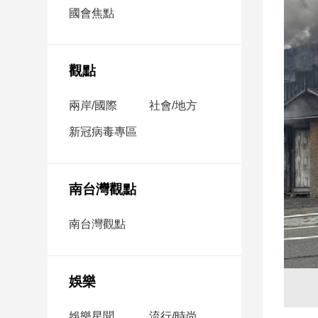
市
國會焦點
房
地
產
觀點
兩岸/國際
社會/地方
品
觀
新冠病毒專區
點
政
治
南台灣觀點
政
南台灣觀點
治
焦
點
娛樂
品
觀
點
娛樂星聞
流行/時尚