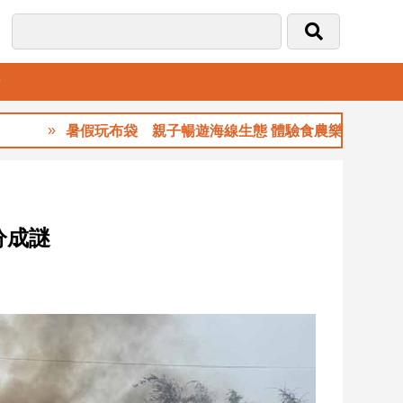
音
暑假玩布袋 親子暢遊海線生態 體驗食農樂趣
分成謎