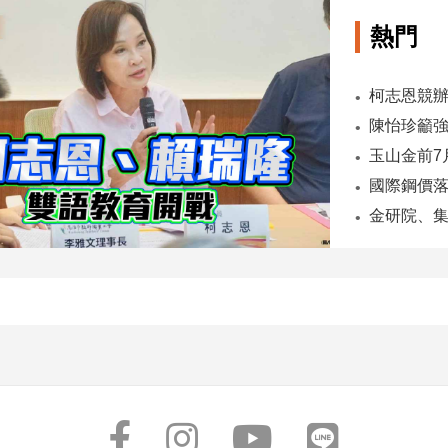
熱門
柯志恩競辦
陳怡珍籲強
國際鋼價落