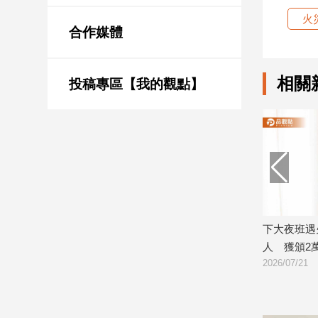
新
火
冠
合作媒體
病
毒
專
相關
區
投稿專區【我的觀點】
南
台
灣
觀
點
深夜驚傳火警！警
下大夜班遇火警！彰基護理師奮勇救
南
撲滅
人 獲頒2萬獎金
台
2026/07/21
2
灣
觀
點