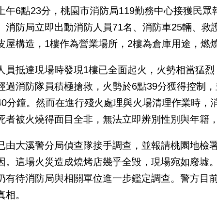
上午6點23分，桃園市消防局119勤務中心接獲民
。消防局立即出動消防人員71名、消防車25輛、救
皮屋構造，1樓作為營業場所，2樓為倉庫用途，燃燒
人員抵達現場時發現1樓已全面起火，火勢相當猛烈
經過消防隊員積極搶救，火勢於6點39分獲得控制，
40分鐘。然而在進行殘火處理與火場清理作業時，
死者被火燒得面目全非，無法立即辨別性別與年籍
已由大溪警分局偵查隊接手調查，並報請桃園地檢
因。這場火災造成燒烤店幾乎全毀，現場宛如廢墟
仍有待消防局與相關單位進一步鑑定調查。警方目
真相。