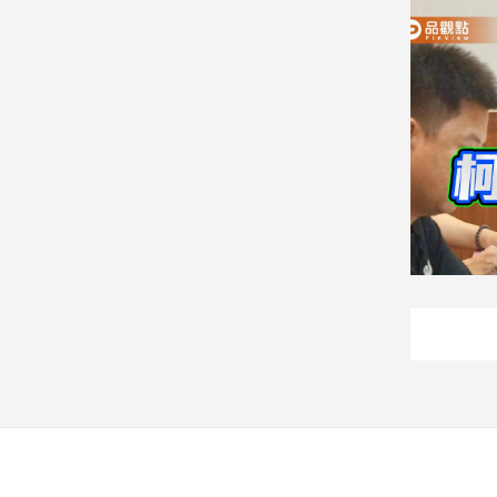
娛
樂
娛
樂
星
聞
流
行/
時
尚
追
星
生
活