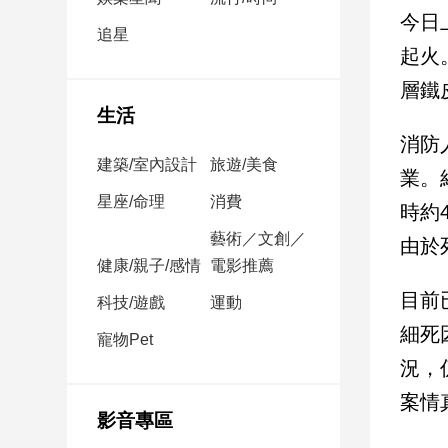
民
今日
調
追星
起火
國
會
層鐵
焦
生活
點
消防
建築/室內設計
旅遊/美食
業。
觀
星座/命理
消費
時約
點
藝術／文創／
由於
健康/親子/感情
電影推薦
兩
岸/
目前
科技/遊戲
運動
國
細死
際
寵物Pet
況，
社
會/
案情
地
影音專區
方