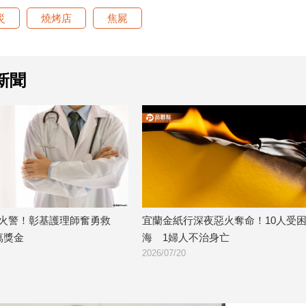
災
燒烤店
焦屍
新聞
宜蘭金紙行深夜惡火奪命！10人受困火
深夜惡火吞噬龍井雞寮！7
海 1婦人不治身亡
焦屍陳屍火場
026/07/20
2026/07/20