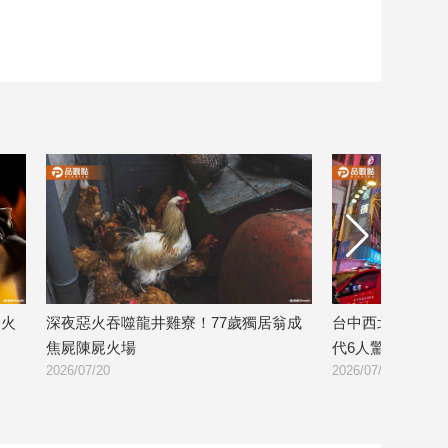
7歲獨居翁成
台中西北大飯店遭惡火吞噬！創辦人三
花蓮市
代6人驚險獲救
門 助
2026/07/20
2026/07