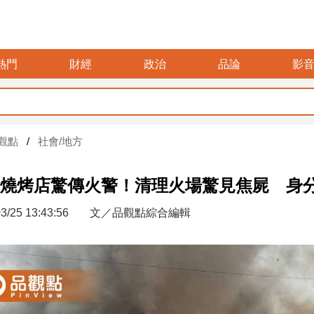
熱門
財經
政治
品論
影
觀點
社會/地方
燒烤店驚傳火警！清理火場驚見焦屍 身
3/25 13:43:56
文／品觀點綜合編輯