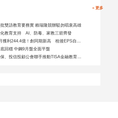
» 更多
批雙語教育要務實 賴瑞隆競辦駁勿唱衰高雄
化教育支持 AI、防毒、家教三箭齊發
玉山金前7月獲利244.4億！創同期新高 稅後EPS自結1.51元
底回穩 中鋼9月盤全面平盤
金研院、集保、投信投顧公會聯手推動TISA金融教育 將辦150場宣講