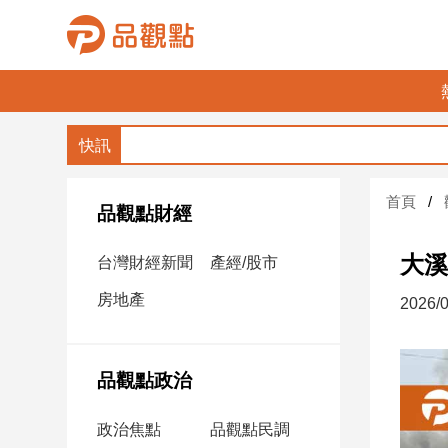
品
觀
點
財
首頁
經
品觀點財經
台
大溪
台灣財經新聞
產經/股市
灣
財
房地產
2026/0
經
新
聞
品觀點政治
產
經/
政治焦點
品觀點民調
股