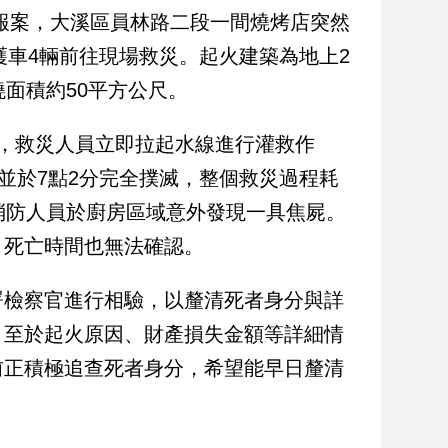
眾報案，大溪區員林路二段一間燒烤店突然
護車4輛前往現場救災。起火建築為地上2
面積約50平方公尺。
，救災人員立即拉起水線進行灌救作
並於7點2分完全撲滅，整個救災過程耗
消防人員於廚房區域意外發現一具焦屍。
，死亡時間也無法確認。
署檢察官進行相驗，以釐清死者身分與詳
。至於起火原因、財產損失金額等詳細情
前正積極追查死者身分，希望能早日釐清