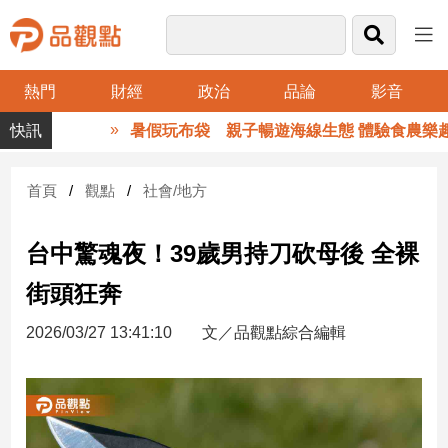
熱門
財經
政治
品論
影音
品
暑假玩布袋 親子暢遊海線生態 體驗食農樂趣
觀
點
財
首頁
觀點
社會/地方
經
台中驚魂夜！39歲男持刀砍母後 全裸
台
灣
街頭狂奔
財
經
2026/03/27 13:41:10
文／品觀點綜合編輯
新
聞
產
經/
股