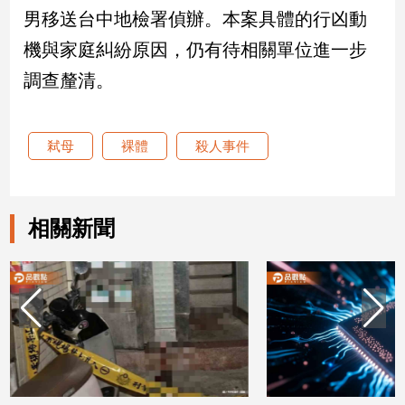
男移送台中地檢署偵辦。本案具體的行凶動
娛
機與家庭糾紛原因，仍有待相關單位進一步
樂
調查釐清。
娛
樂
弒母
裸體
殺人事件
星
聞
流
行/
相關新聞
時
尚
追
星
生
活