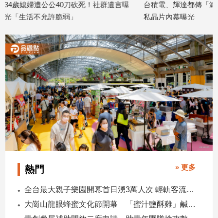
死！社群遺言曝
台積電、輝達都傳「滅口死亡巧合」走
陽交大
建
私晶片內幕曝光
「全貼
築/
2026/07/28
2026/07
室
內
設
計
旅
遊/
美
食
星
座/
命
理
» 更多
熱門
消
費
全台最大親子樂園開幕首日湧3萬人次 輕軌客流增20倍
健
大崗山龍眼蜂蜜文化節開幕 「蜜汁鹽酥雞」鹹甜跨界搶話題
康/
親