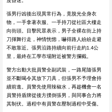
度昏迷。
民
調
張男行凶後出現異常行為，竟脫光全身衣
國
會
物，一手拿著衣服、一手持刀從社區大樓走
焦
向街頭。目擊民眾表示，男子全裸在街上持
點
刀揮舞行走，神情恍惚，嚇得路人紛紛走避
不敢靠近。張男沿路持續向前行走約1.4公
觀
里，最終在工學市場附近被警方攔截。
點
兩
警方出動大批員警全副武裝，一路尾隨張男
岸/
並不斷喝令其放下刀具，但張男不予理會持
國
際
續前進。員警先使用辣椒水，再趁機會一名
社
員警持盾牌從後方撲倒張男，與同事合力將
會/
地
其制伏。過程中有員警在壓制過程中受傷。
方