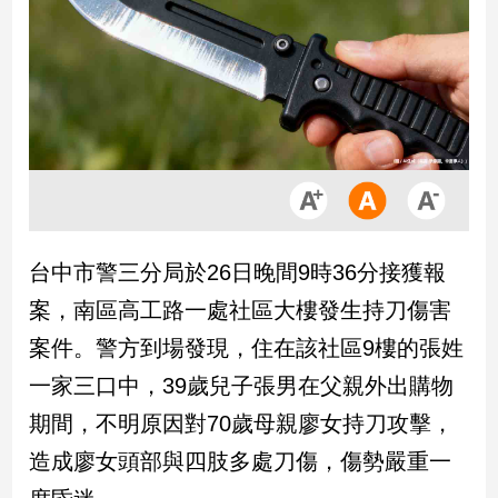
市
房
地
產
品
觀
點
政
台中市警三分局於26日晚間9時36分接獲報
治
案，南區高工路一處社區大樓發生持刀傷害
政
案件。警方到場發現，住在該社區9樓的張姓
治
一家三口中，39歲兒子張男在父親外出購物
焦
點
期間，不明原因對70歲母親廖女持刀攻擊，
品
造成廖女頭部與四肢多處刀傷，傷勢嚴重一
觀
點