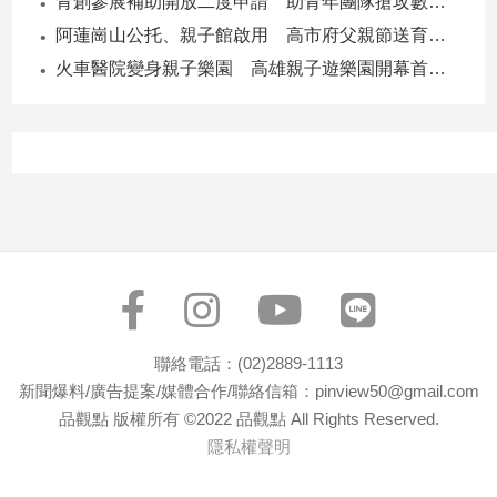
青創參展補助開放二度申請 助青年團隊搶攻數位轉型商機
子/
阿蓮崗山公托、親子館啟用 高市府父親節送育兒暖禮
感
情
火車醫院變身親子樂園 高雄親子遊樂園開幕首日爆棚
藝
術
／
文
創
／
電
影
推
薦
科
聯絡電話：(02)2889-1113
技/
新聞爆料/廣告提案/媒體合作/聯絡信箱：pinview50@gmail.com
遊
戲
品觀點 版權所有 ©2022 品觀點 All Rights Reserved.
隱私權聲明
運
動