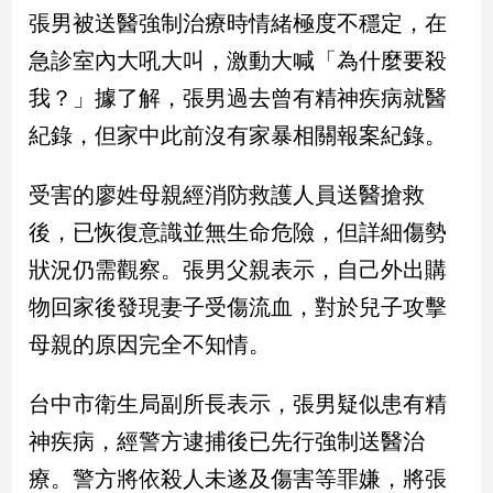
新
張男被送醫強制治療時情緒極度不穩定，在
冠
急診室內大吼大叫，激動大喊「為什麼要殺
病
毒
我？」據了解，張男過去曾有精神疾病就醫
專
區
紀錄，但家中此前沒有家暴相關報案紀錄。
受害的廖姓母親經消防救護人員送醫搶救
南
後，已恢復意識並無生命危險，但詳細傷勢
台
狀況仍需觀察。張男父親表示，自己外出購
灣
觀
物回家後發現妻子受傷流血，對於兒子攻擊
點
母親的原因完全不知情。
南
台
台中市衛生局副所長表示，張男疑似患有精
灣
神疾病，經警方逮捕後已先行強制送醫治
觀
點
療。警方將依殺人未遂及傷害等罪嫌，將張