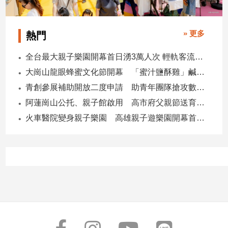
子/
感
情
» 更多
熱門
藝
全台最大親子樂園開幕首日湧3萬人次 輕軌客流增20倍
術
／
大崗山龍眼蜂蜜文化節開幕 「蜜汁鹽酥雞」鹹甜跨界搶話題
文
青創參展補助開放二度申請 助青年團隊搶攻數位轉型商機
創
／
阿蓮崗山公托、親子館啟用 高市府父親節送育兒暖禮
電
火車醫院變身親子樂園 高雄親子遊樂園開幕首日爆棚
影
推
薦
科
技/
遊
戲
運
動