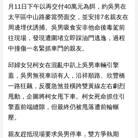
民
月11日下午以再交付40萬元為餌，約吳男在
調
太平區中山路麥當勞面交，並安排7名親友在
國
會
周邊埋伏誘捕。吳男吸食安非他命後毒駕前
焦
往現場，發現遭圍堵立即踩油門逃逸，過程
點
中撞傷一名緊抓車門的親友。
觀
邱婦女兒柯女在混亂中趴上吳男車輛引擎
點
蓋，吳男無視車頭有人，沿祥順路、欣豐橋
兩
一路狂飆，反覆急煞並橫跨雙黃線左右劇烈
岸/
甩動，企圖將柯女甩下車。柯女死命抓住引
國
際
擎蓋前端縫隙，但最終仍被甩落遭前輪輾
社
壓。
會/
地
方
親友趕抵現場要求吳男停車，雙方爭執期