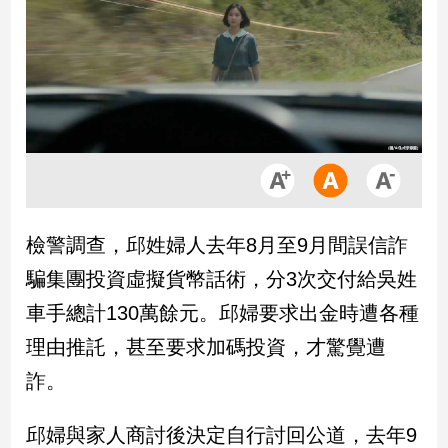
市
房
地
產
品
觀
點
政
檢警調查，邱姓婦人去年8月至9月間誤信詐
治
騙集團投資虛擬貨幣話術，分3次交付給吳姓
政
車手總計130萬餘元。邱婦要求出金時遭各種
治
理由推託，甚至要求加碼投資，才驚覺遭
焦
點
詐。
品
觀
邱婦與家人商討後決定自行討回公道，去年9
點