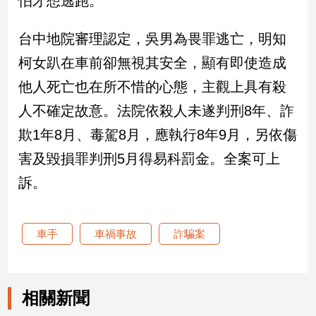
怕才想逃跑。
娛
台中地院審理認定，吳男為畏罪逃亡，明知
樂
柯女趴在車前卻無視其安全，顯有即使造成
他人死亡也在所不惜的心態，主觀上具有殺
娛
樂
人不確定故意。法院依殺人未遂判刑8年、詐
星
聞
欺1年8月、毒駕8月，應執行8年9月，另依傷
流
害及毀損罪判刑5月得易科罰金。全案可上
行/
訴。
時
尚
追
星
車手
車禍事故
詐騙案
生
相關新聞
活