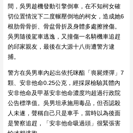
新
間，吳男趁機發動引擎倒車，在不知柯女確
冠
切位置情況下二度輾壓倒地的柯女，造成她6
病
毒
根肋骨骨折、骨盆骨折及身體多處擦挫傷。
專
區
吳男隨後駕車逃逸，又撞傷一名騎機車追趕
的邱家親友，最後在大源十八街遭警方逮
捕。
南
台
警方在吳男車內起出依托咪酯「喪屍煙彈」7
灣
觀
顆、安非他命0.25公克，經採尿檢驗其體內
點
安非他命及甲基安非他命濃度均超過行政院
南
公告標準值。吳男坦承施用毒品，但否認殺
台
人未遂，聲稱自己只是車手，當時以為後面
灣
觀
是警察追趕，「安非他命吸過頭」很緊張害
點