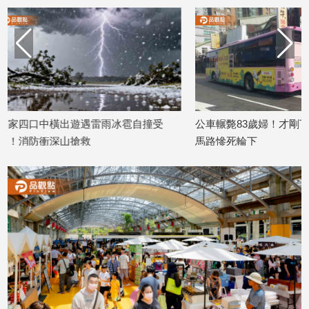
建
築/
室
內
設
計
旅
自撞受
公車輾斃83歲婦！才剛下車繞車頭穿越
接體車轉彎
遊/
馬路慘死輪下
死74歲騎士
美
食
2026/07/27
2026/07/16
星
座/
命
理
消
費
健
康/
親