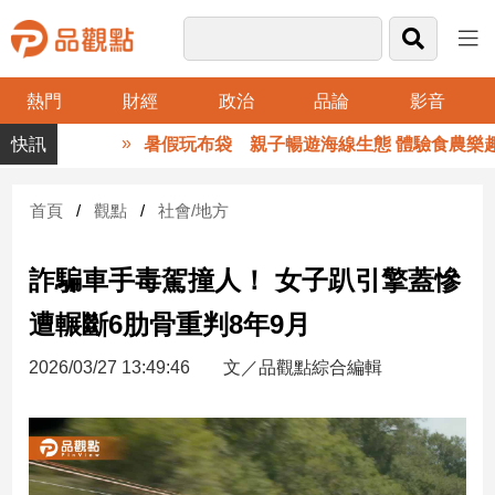
熱門
財經
政治
品論
影音
品
暑假玩布袋 親子暢遊海線生態 體驗食農樂趣
觀
點
財
首頁
觀點
社會/地方
經
詐騙車手毒駕撞人！ 女子趴引擎蓋慘
台
灣
遭輾斷6肋骨重判8年9月
財
經
2026/03/27 13:49:46
文／品觀點綜合編輯
新
聞
產
經/
股